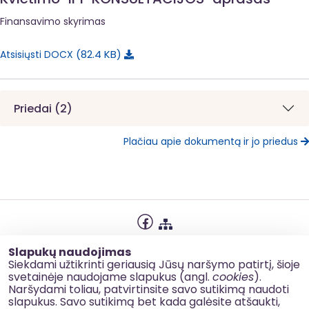
Finansavimo skyrimas
82.4 KB
Atsisiųsti DOCX
Priedai (2)
Plačiau apie dokumentą ir jo priedus
Privatumo politika
Slapukų naudojimas
Slapukų naudojimas
Siekdami užtikrinti geriausią Jūsų naršymo patirtį, šioje
svetainėje naudojame slapukus (angl.
cookies
).
Korupcijos prevencija
Naršydami toliau, patvirtinsite savo sutikimą naudoti
slapukus. Savo sutikimą bet kada galėsite atšaukti,
Kontaktai