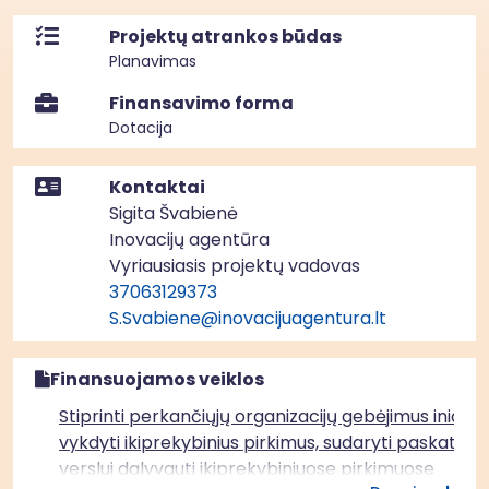
Projektų atrankos būdas
Planavimas
Finansavimo forma
Dotacija
Kontaktai
Sigita Švabienė
Inovacijų agentūra
Vyriausiasis projektų vadovas
37063129373
S.Svabiene@inovacijuagentura.lt
Finansuojamos veiklos
Stiprinti perkančiųjų organizacijų gebėjimus inicijuot
vykdyti ikiprekybinius pirkimus, sudaryti paskatas
verslui dalyvauti ikiprekybiniuose pirkimuose