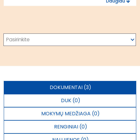
Daugiau
Stiprinti perkančiųjų organizacijų gebėjimus inicijuot
vykdyti ikiprekybinius pirkimus, sudaryti paskatas
verslui dalyvauti ikiprekybiniuose pirkimuose
Paieška
Pasirinkite
DOKUMENTAI (3)
DUK (0)
MOKYMŲ MEDŽIAGA (0)
RENGINIAI (0)
NAUJIENOS (0)