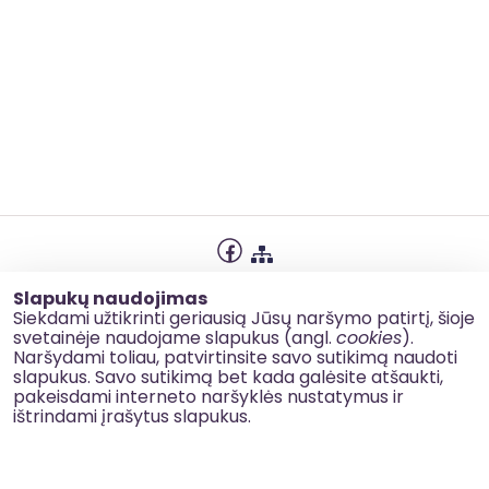
Privatumo politika
Slapukų naudojimas
Slapukų naudojimas
Siekdami užtikrinti geriausią Jūsų naršymo patirtį, šioje
svetainėje naudojame slapukus (angl.
cookies
).
Korupcijos prevencija
Naršydami toliau, patvirtinsite savo sutikimą naudoti
slapukus. Savo sutikimą bet kada galėsite atšaukti,
Kontaktai
pakeisdami interneto naršyklės nustatymus ir
ištrindami įrašytus slapukus.
© 2026 esinvesticijos.lt