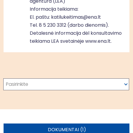
agentūra (LEA)
Informacija teikiama:
El. paštu:
katilukeitimas@ena.lt
Tel.
8 5 230 3312
(darbo dienomis).
Detalesnė informacija dėl konsultavimo
teikiama LEA svetainėje
www.ena.lt
.
Paieška
Pasirinkite
DOKUMENTAI (1)