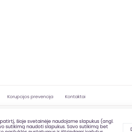
ių rajono savivaldybės
1 003 000,00 €
acija
Korupcijos prevencija
Kontaktai
patirtį, šioje svetainėje naudojame slapukus (angl.
savo sutikimą naudoti slapukus. Savo sutikimą bet
to naršyklės nustatymus ir ištrindami įrašytus