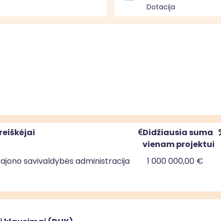
Dotacija
reiškėjai
Didžiausia suma
vienam projektui
rajono savivaldybės administracija
1 000 000,00 €
rajono savivaldybės administracija
816 050,00 €