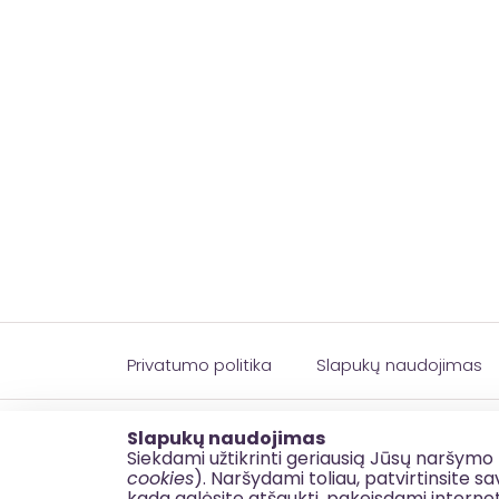
Kaišiadorių rajono
Kaišiador
savivaldybės turizmo
administr
objektų pritaikymas
lankymui
Privatumo politika
Slapukų naudojimas
© 2026 esinvesticijos.lt
Slapukų naudojimas
Siekdami užtikrinti geriausią Jūsų naršymo 
cookies
). Naršydami toliau, patvirtinsite 
kada galėsite atšaukti, pakeisdami interne