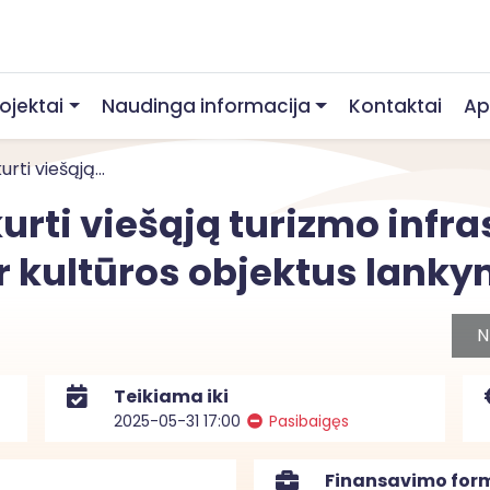
rojektai
Naudinga informacija
Kontaktai
Ap
rti viešąją...
urti viešąją turizmo infra
r kultūros objektus lank
N
Teikiama iki
2025-05-31 17:00
Pasibaigęs
Finansavimo for