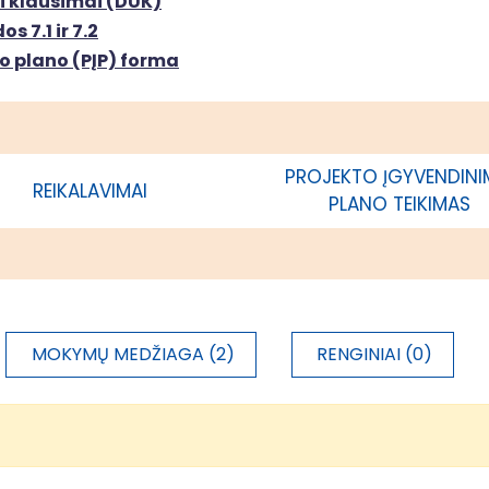
i klausimai (DUK)
s 7.1 ir 7.2
o plano (PĮP) forma
ių rajono savivaldybės
1 003 000,00 €
acija
PROJEKTO ĮGYVENDIN
REIKALAVIMAI
PLANO TEIKIMAS
ių rajono savivaldybės
408 000,00 €
acija
MOKYMŲ MEDŽIAGA (2)
RENGINIAI (0)
ių rajono savivaldybės
255 000,00 €
acija