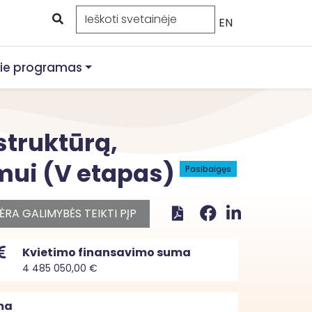
EN
ie programas
struktūrą,
ymui (V etapas)
Pasibaigęs
ĖRA GALIMYBĖS TEIKTI PĮP
Kvietimo finansavimo suma
4 485 050,00 €
ma