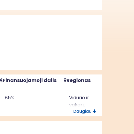
Finansuojamoji dalis
Regionas
85%
Vidurio ir
vakarų
Daugiau
Lietuvos
regionas
85%
Vidurio ir