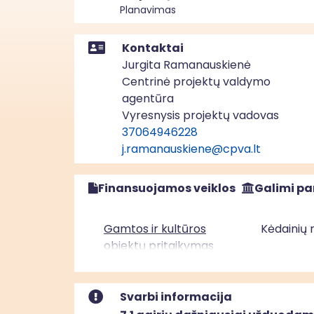
Planavimas
Kontaktai
Jurgita Ramanauskienė
Centrinė projektų valdymo
agentūra
Vyresnysis projektų vadovas
37064946228
j.ramanauskiene@cpva.lt
Finansuojamos veiklos
Galimi pa
Gamtos ir kultūros
Kėdainių 
objektų pritaikymas
lankymui Kėdainių rajono
savivaldybėje
Svarbi informacija
Piliakalnių lankymui
Raseinių 