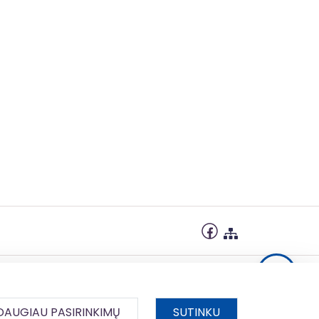
85%
Vidurio ir
vakarų
Lietuvos
regionas
DAUGIAU PASIRINKIMŲ
SUTINKU