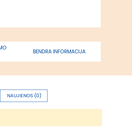
vakarų
Lietuvos
regionas
85%
Vidurio ir
vakarų
IMO
BENDRA INFORMACIJA
Lietuvos
regionas
85%
Vidurio ir
vakarų
Lietuvos
NAUJIENOS (0)
regionas
85%
Vidurio ir
vakarų
Lietuvos
regionas