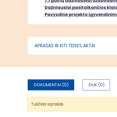
7.1 gairių dažniausiai užduodam
reikalingos
Dažniausiai pasitaikančios klaido
infrastruktūros
Pavyzdinė projekto įgyvendinim
sutvarkymas ir
įrengimas Raseinių r. sav.
Kultūros paveldo objektų
Kaišiador
pritaikymas lankymui
administr
APRAŠAS IR KITI TEISĖS AKTAI
Kaišiadorių rajono
savivaldybėje
Lietuvos etnografijos
Kaišiador
muziejaus pritaikymas
administr
lankymui
DOKUMENTAI (0)
DUK (0)
Girelės miško
Kaišiador
pritaikymas lankymui
administr
Tuščias sąrašas