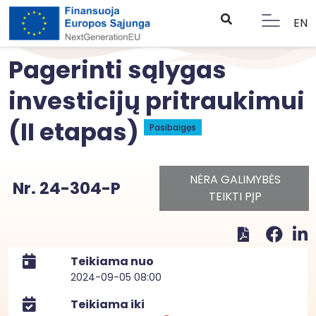
EN
Pagerinti sąlygas
investicijų pritraukimui
(II etapas)
Pasibaigęs
NĖRA GALIMYBĖS
Nr. 24-304-P
TEIKTI PĮP
Teikiama nuo
2024-09-05 08:00
Teikiama iki