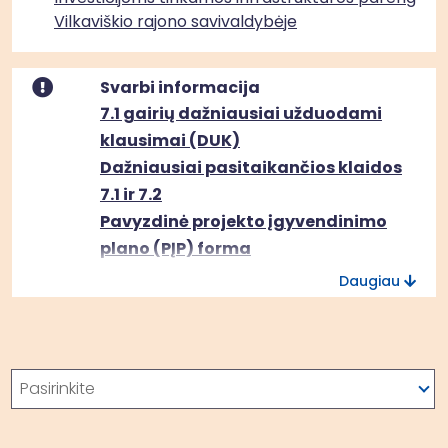
Vilkaviškio rajono savivaldybėje
Svarbi informacija
7.1 gairių dažniausiai užduodami
klausimai (DUK)
Dažniausiai pasitaikančios klaidos
7.1 ir 7.2
Pavyzdinė projekto įgyvendinimo
plano (PĮP) forma
Daugiau
Paieška
Pasirinkite