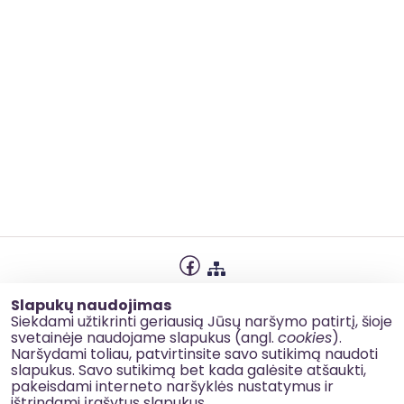
Privatumo politika
Slapukų naudojimas
Slapukų naudojimas
Siekdami užtikrinti geriausią Jūsų naršymo patirtį, šioje
svetainėje naudojame slapukus (angl.
cookies
).
Korupcijos prevencija
Naršydami toliau, patvirtinsite savo sutikimą naudoti
slapukus. Savo sutikimą bet kada galėsite atšaukti,
Kontaktai
pakeisdami interneto naršyklės nustatymus ir
ištrindami įrašytus slapukus.