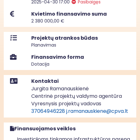
2025-04-30 17:00
Pasibaigęs
Kvietimo finansavimo suma
2 380 000,00 €
Projektų atrankos būdas
Planavimas
Finansavimo forma
Dotacija
Kontaktai
Jurgita Ramanauskienė
Centrinė projektų valdymo agentūra
Vyresnysis projektų vadovas
37064946228
j.ramanauskiene@cpva.lt
Finansuojamos veiklos
Investicijoms tinkamos infrastruktūros parengima