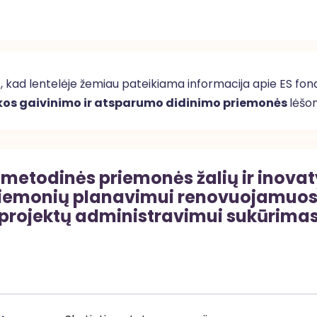
kad lentelėje žemiau pateikiama informacija apie ES fondą
os gaivinimo ir atsparumo didinimo priemonės
lėšom
metodinės priemonės žalių ir inovat
iemonių planavimui renovuojamuose
projektų administravimui sukūrimas