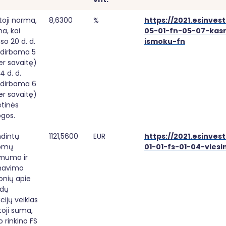
toji norma, 
8,6300
%
https://2021.esinvest
a, kai 
05-01-fn-05-07-kas
so 20 d. d. 
ismoku-fn
 dirbama 5 
er savaitę) 
 d. d. 
 dirbama 6 
er savaitę) 
tinės 
ogos.
dintų 
1121,5600
EUR
https://2021.esinvest
omų 
01-01-fs-01-04-viesi
umo ir 
mavimo 
nių apie 
dų 
cijų veiklas 
toji suma, 
 rinkino FS 