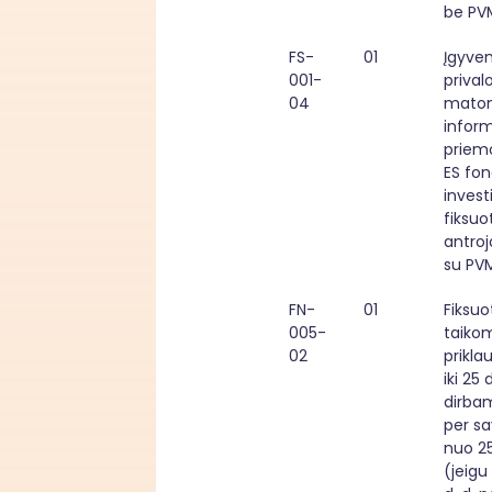
be PV
FS-
01
Įgyven
001-
prival
04
matom
infor
priemo
ES fon
investi
fiksuo
antrojo
su PV
FN-
01
Fiksuo
005-
taikom
02
prikla
iki 25 d
dirbam
per sa
nuo 25 
(jeigu