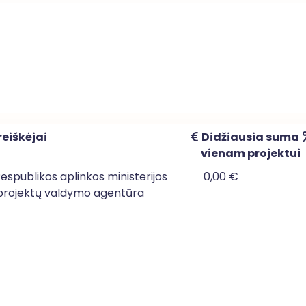
eiškėjai
Didžiausia suma
vienam projektui
Respublikos aplinkos ministerijos
0,00 €
projektų valdymo agentūra