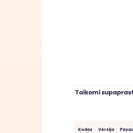
Taikomi supaprast
Kodas
Versija
Pava