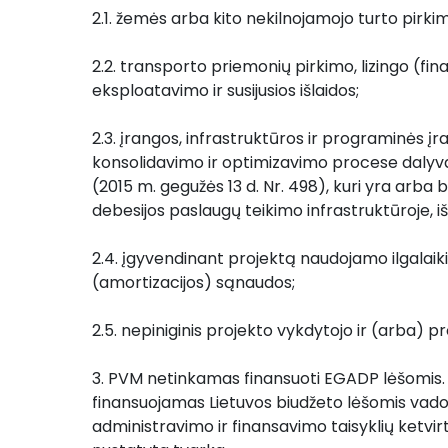
2.1. žemės arba kito nekilnojamojo turto pirkim
2.2. transporto priemonių pirkimo, lizingo (fin
eksploatavimo ir susijusios išlaidos;
2.3. įrangos, infrastruktūros ir programinės įra
konsolidavimo ir optimizavimo procese dalyva
(2015 m. gegužės 13 d. Nr. 498), kuri yra arba 
debesijos paslaugų teikimo infrastruktūroje, iš
2.4. įgyvendinant projektą naudojamo ilgalaiki
(amortizacijos) sąnaudos;
2.5. nepiniginis projekto vykdytojo ir (arba) p
3. PVM netinkamas finansuoti EGADP lėšomis. P
finansuojamas Lietuvos biudžeto lėšomis vadov
administravimo ir finansavimo taisyklių ketvir