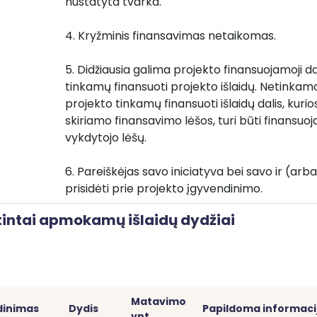
nustatyta tvarka.
4. Kryžminis finansavimas netaikomas.
5. Didžiausia galima projekto finansuojamoji dal
tinkamų finansuoti projekto išlaidų. Netinkamos 
projekto tinkamų finansuoti išlaidų dalis, kuri
skiriamo finansavimo lėšos, turi būti finansuoj
vykdytojo lėšų.
6. Pareiškėjas savo iniciatyva bei savo ir (arba)
prisidėti prie projekto įgyvendinimo.
intai apmokamų išlaidų dydžiai
Matavimo 
dinimas
Dydis
Papildoma informaci
vnt.