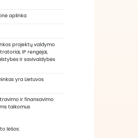
tinė aplinka
linkos projektų valdymo 
toriai, IP rengėjai, 
stybės ir savivaldybės 
ininkas yra Lietuvos 
istravimo ir finansavimo 
doms taikomus 
to lėšos: