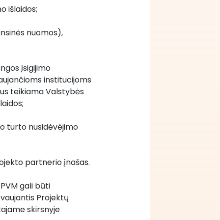
o išlaidos;
ansinės nuomos), 
ngos įsigijimo 
ujančioms institucijoms 
bus teikiama Valstybės 
laidos;
o turto nusidėvėjimo 
rojekto partnerio įnašas.
VM gali būti 
aujantis Projektų 
tajame skirsnyje 