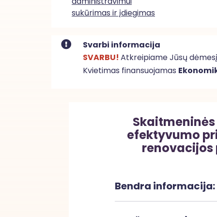
administravimui
sukūrimas ir įdiegimas
Svarbi informacija
SVARBU!
Atkreipiame Jūsų dėmesį, 
Kvietimas finansuojamas
Ekonomik
Skaitmeninės 
efektyvumo pr
renovacijos 
Bendra informacija: