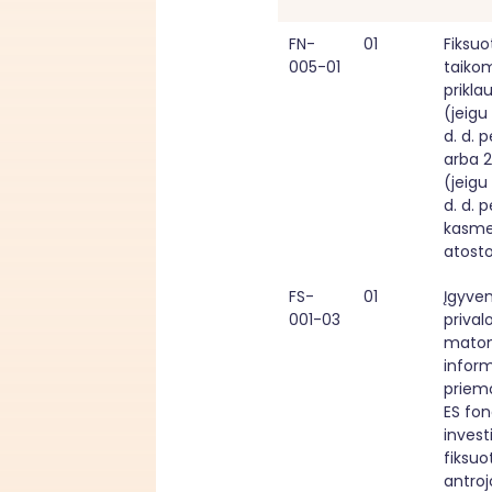
FN-
01
Fiksuo
005-01
taikom
priklau
(jeigu
d. d. p
arba 24
(jeigu
d. d. p
kasme
atost
FS-
01
Įgyven
001-03
prival
matom
infor
priemo
ES fon
investi
fiksuo
antrojo