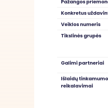
Pažangos priemon
Konkretus uždavin
Veiklos numeris
Tikslinės grupės
Galimi partneriai
Išlaidų tinkamum
reikalavimai