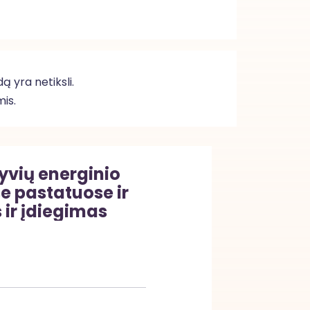
 yra netiksli.
is.
yvių energinio
 pastatuose ir
 ir įdiegimas