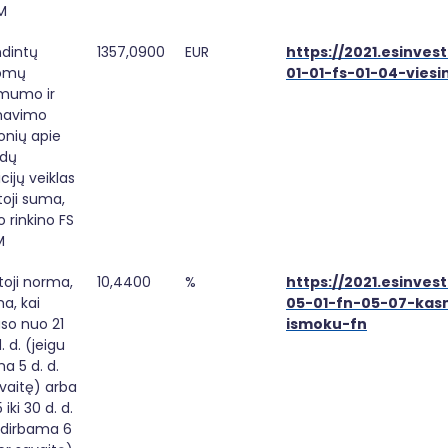
M
dintų 
1357,0900
EUR
https://2021.esinvest
omų 
01-01-fs-01-04-viesi
umo ir 
mavimo 
nių apie 
dų 
cijų veiklas 
toji suma, 
 rinkino FS 
M
toji norma, 
10,4400
%
https://2021.esinvest
a, kai 
05-01-fn-05-07-kas
uso nuo 21 
ismoku-fn
. d. (jeigu 
a 5 d. d. 
vaitę) arba 
iki 30 d. d. 
 dirbama 6 