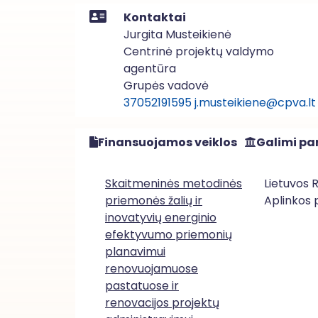
Kontaktai
Jurgita Musteikienė
Centrinė projektų valdymo
agentūra
Grupės vadovė
37052191595
j.musteikiene@cpva.lt
Finansuojamos veiklos
Galimi par
Skaitmeninės metodinės
Lietuvos 
priemonės žalių ir
Aplinkos 
inovatyvių energinio
efektyvumo priemonių
planavimui
renovuojamuose
pastatuose ir
renovacijos projektų