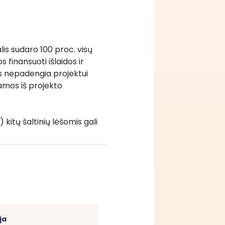
is sudaro 100 proc. visų 
finansuoti išlaidos ir 
os nepadengia projektui 
amos iš projekto 
 kitų šaltinių lėšomis gali 
ja