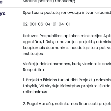
Skatinti pastatų renovaciją
ė
Spartesnė pastatų renovacija ir tvari urbanis
ys
02-001-06-04-01-04-01
Lietuvos Respublikos aplinkos ministerijos Ap
agentūra, būstų renovacijos projektų administra
kaupiamais duomenimis naudotųsi taip pat val
institucijos.
Viešieji juridiniai asmenys, kurių vienintelis sav
Respublika
1. Projekto išlaidos turi atitikti Projektų admin
o
taisyklių VII skyriuje išdėstytus projekto išlai
reikalavimus.
2. Pagal Aprašą, netinkamos finansuoti projek