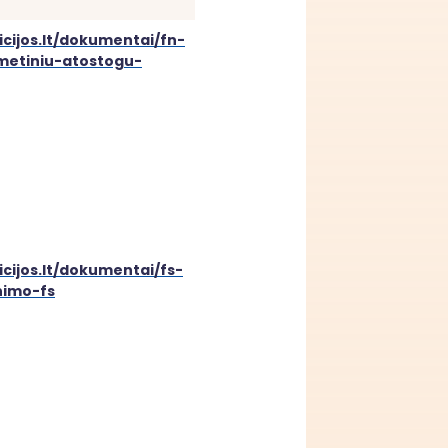
icijos.lt/dokumentai/fn-
metiniu-atostogu-
icijos.lt/dokumentai/fs-
nimo-fs