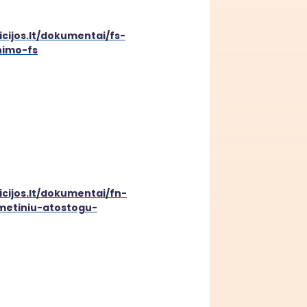
icijos.lt/dokumentai/fs-
nimo-fs
icijos.lt/dokumentai/fn-
metiniu-atostogu-