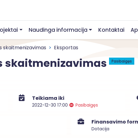
rojektai
Naudinga informacija
Kontaktai
Ap
s skaitmenizavimas
Eksportas
os skaitmenizavimas
Pasibaigęs
Teikiama iki
2022-12-30 17:00
Pasibaigęs
Finansavimo for
Dotacija