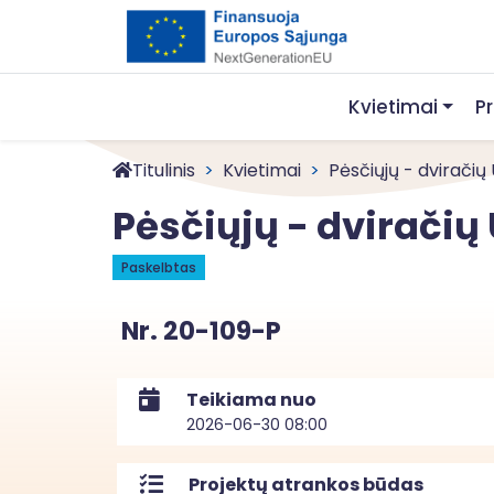
Kvietimai
P
Titulinis
Kvietimai
Pėsčiųjų - dviračių U
Pėsčiųjų - dviračių 
Paskelbtas
Nr. 20-109-P
Teikiama nuo
2026-06-30 08:00
Projektų atrankos būdas