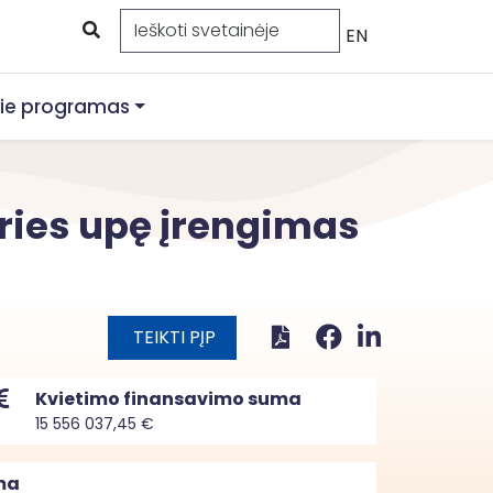
EN
ie programas
eries upę įrengimas
TEIKTI PĮP
Kvietimo finansavimo suma
15 556 037,45 €
ma