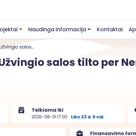
rojektai
Naudinga informacija
Kontaktai
Ap
žvingio salos...
Užvingio salos tilto per N
Teikiama iki
2026-08-31 17:00
Liko 23 d. 5 val.
Finansavimo for