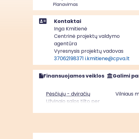
Planavimas
Kontaktai
Inga Kmitienė
Centrinė projektų valdymo
agentūra
Vyresnysis projektų vadovas
37062198371
i.kmitiene@cpva.lt
Finansuojamos veiklos
Galimi pa
Pėsčiųjų - dviračių
Vilniaus 
Užvingio salos tilto per
Neries upę įrengimas