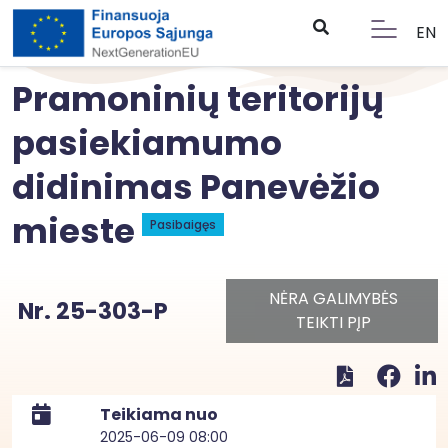
EN
Pramoninių teritorijų
pasiekiamumo
didinimas Panevėžio
mieste
Pasibaigęs
NĖRA GALIMYBĖS
Nr. 25-303-P
TEIKTI PĮP
Teikiama nuo
2025-06-09 08:00