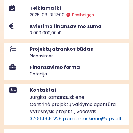
Teikiama iki
2025-08-31 17:00
Pasibaigęs
Kvietimo finansavimo suma
3 000 000,00 €
Projektų atrankos būdas
Planavimas
Finansavimo forma
Dotacija
Kontaktai
Jurgita Ramanauskienė
Centrinė projektų valdymo agentūra
Vyresnysis projektų vadovas
37064946228
j.ramanauskiene@cpva.lt