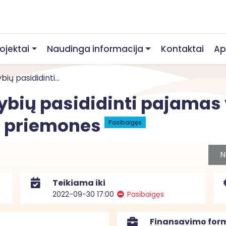
rojektai
Naudinga informacija
Kontaktai
Ap
ių pasididinti...
ybių pasididinti pajamas
es priemones
Pasibaigęs
N
Teikiama iki
2022-09-30 17:00
Pasibaigęs
Finansavimo for