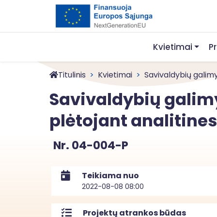
Kvietimai
P
Titulinis
Kvietimai
Savivaldybių galimyb
Savivaldybių galim
plėtojant analitin
Nr. 04-004-P
Teikiama nuo
2022-08-08 08:00
Projektų atrankos būdas