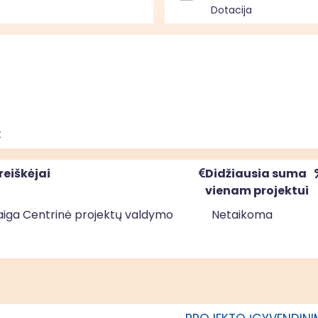
Dotacija
t
reiškėjai
Didžiausia suma
vienam projektui
staiga Centrinė projektų valdymo
Netaikoma