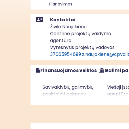
Planavimas
Kontaktai
Živilė Naujokienė
Centrinė projektų valdymo
agentūra
Vyresnysis projektų vadovas
37065954699
z.naujokiene@cpva.l
Finansuojamos veiklos
Galimi pa
Savivaldybių galimybių
Viešoji į
pasididinti pajamas
agentūra
vertinimas, tam
plėtojant savivaldybių
pajamų, išlaidų ir veiklos
rodiklių lyginimo
analitines priemones