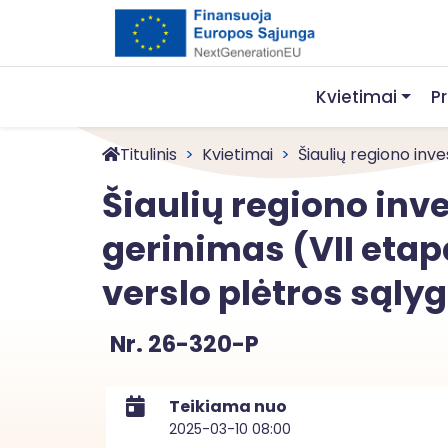
Kvietimai
P
Titulinis
Kvietimai
Šiaulių regiono inves
Šiaulių regiono inve
gerinimas (VII etap
verslo plėtros sąly
Nr. 26-320-P
Teikiama nuo
2025-03-10 08:00