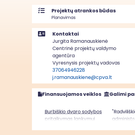
Projektų atrankos būdas
Planavimas
Kontaktai
Jurgita Ramanauskienė
Centrinė projektų valdymo
agentūra
Vyresnysis projektų vadovas
37064946228
j.ramanauskiene@cpva.lt
Finansuojamos veiklos
Galimi pa
Burbiškio dvaro sodybos
"Radvilišk
pritaikymas lankymui
administr