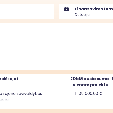
Finansavimo for
Dotacija
reiškėjai
Didžiausia suma
vienam projektui
io rajono savivaldybės
1 105 000,00 €
acija"