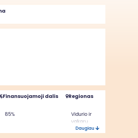
ma
Finansuojamoji dalis
Regionas
85%
Vidurio ir
vakarų
Daugiau
Lietuvos
regionas