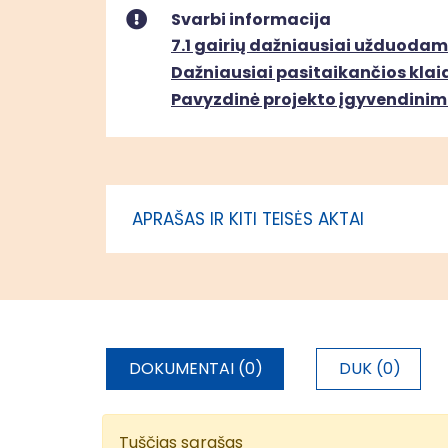
"Radvilišk
Svarbi informacija
administr
7.1 gairių dažniausiai užduodam
Dažniausiai pasitaikančios klaido
Pavyzdinė projekto įgyvendinim
APRAŠAS IR KITI TEISĖS AKTAI
DOKUMENTAI (0)
DUK (0)
Tuščias sąrašas