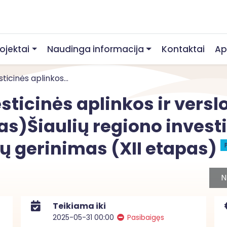
rojektai
Naudinga informacija
Kontaktai
Ap
ticinės aplinkos...
sticinės aplinkos ir versl
as)Šiaulių regiono investi
gų gerinimas (XII etapas)
N
Teikiama iki
2025-05-31 00:00
Pasibaigęs