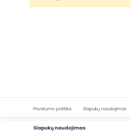
Privatumo politika
Slapukų naudojimas
© 2026 esinvesticijos.lt
Slapukų naudojimas