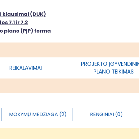
io rajono savivaldybės
acija"
i klausimai (DUK)
s 7.1 ir 7.2
o plano (PĮP) forma
PROJEKTO ĮGYVENDIN
REIKALAVIMAI
PLANO TEIKIMAS
MOKYMŲ MEDŽIAGA (2)
RENGINIAI (0)