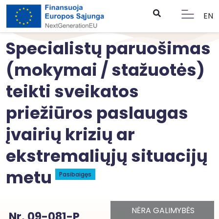
EN
Specialistų paruošimas
(mokymai / stažuotės)
teikti sveikatos
priežiūros paslaugas
įvairių krizių ar
ekstremaliųjų situacijų
metu
Pasibaigęs
NĖRA GALIMYBĖS
Nr. 09-081-P