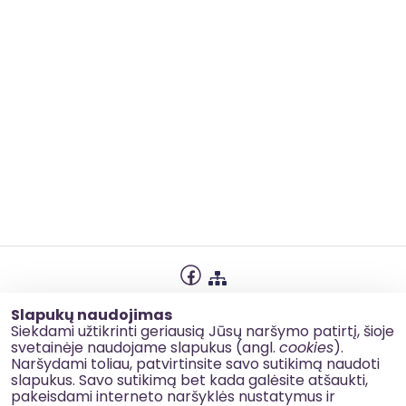
Privatumo politika
Slapukų naudojimas
Slapukų naudojimas
Siekdami užtikrinti geriausią Jūsų naršymo patirtį, šioje
svetainėje naudojame slapukus (angl.
cookies
).
Korupcijos prevencija
Naršydami toliau, patvirtinsite savo sutikimą naudoti
slapukus. Savo sutikimą bet kada galėsite atšaukti,
Kontaktai
pakeisdami interneto naršyklės nustatymus ir