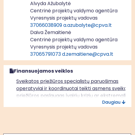
Alvyda Ažubalytė
Centrinė projektų valdymo agentūra
Vyresnysis projektų vadovas
37066038909
a.azubalyte@cpva.lt
Daiva Žemaitienė
Centrinė projektų valdymo agentūra
Vyresnysis projektų vadovas
37065791073
d.zemaitiene@cpva.lt
Finansuojamos veiklos
Sveikatos priežiūros specialistų paruošimas
operatyviai ir koordinuotai teikti asmens sveikatos
priežiūros paslaugas įvairių krizių ar ekstremaliųjų
Daugiau
situacijų metu
Paieška