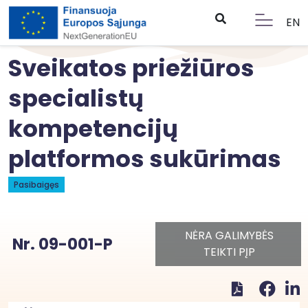
EN
Sveikatos priežiūros
specialistų
kompetencijų
platformos sukūrimas
Pasibaigęs
NĖRA GALIMYBĖS
Nr. 09-001-P
TEIKTI PĮP