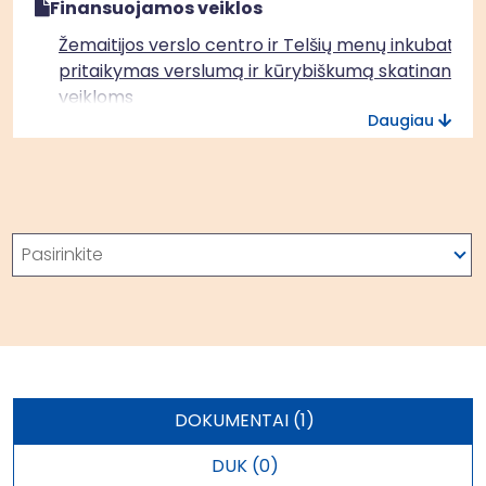
Finansuojamos veiklos
Žemaitijos verslo centro ir Telšių menų inkubatori
pritaikymas verslumą ir kūrybiškumą skatinančio
veikloms
Daugiau
Paieška
Pasirinkite
DOKUMENTAI (1)
DUK (0)