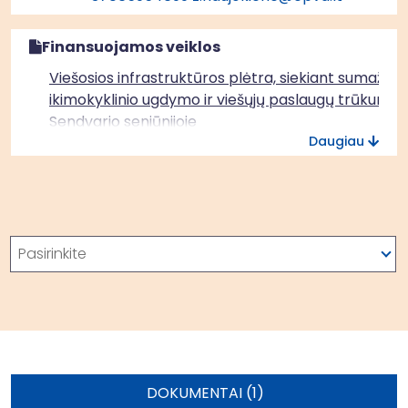
Finansuojamos veiklos
Viešosios infrastruktūros plėtra, siekiant sumažinti
ikimokyklinio ugdymo ir viešųjų paslaugų trūkumą
Sendvario seniūnijoje
Daugiau
Paieška
Pasirinkite
DOKUMENTAI (1)