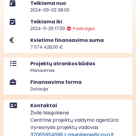
Teikiama nuo
2024-09-02 08:00
Teikiama iki
2024-11-29 17:00
Pasibaigęs
Kvietimo finansavimo suma
7 574 428,00 €
Projektų atrankos būdas
Planavimas
Finansavimo forma
Dotacija
Kontaktai
Živilė Naujokienė
Centrinė projektų valdymo agentūra
Vyresnysis projektų vadovas
37065954699
z.naujokiene@cpva.lt