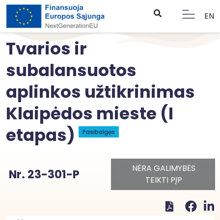
EN
Tvarios ir
subalansuotos
aplinkos užtikrinimas
Klaipėdos mieste (I
etapas)
Pasibaigęs
NĖRA GALIMYBĖS
Nr. 23-301-P
TEIKTI PĮP