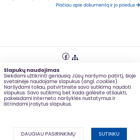
Plačiau apie dokumentą ir jo priedus
Privatumo politika
Slapukų naudojimas
Slapukų naudojimas
Siekdami užtikrinti geriausią Jūsų naršymo patirtį, šioje
svetainėje naudojame slapukus (angl.
cookies
).
Korupcijos prevencija
Naršydami toliau, patvirtinsite savo sutikimą naudoti
slapukus. Savo sutikimą bet kada galėsite atšaukti,
Kontaktai
pakeisdami interneto naršyklės nustatymus ir
ištrindami įrašytus slapukus.
© 2026 esinvesticijos.lt
DAUGIAU PASIRINKIMŲ
SUTINKU