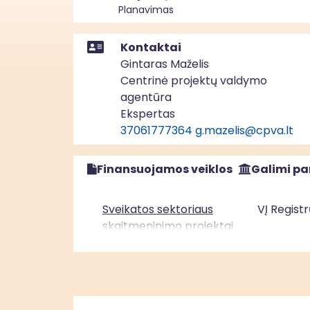
Planavimas
Kontaktai
Gintaras Maželis
Centrinė projektų valdymo
agentūra
Ekspertas
37061777364
g.mazelis@cpva.lt
Finansuojamos veiklos
Galimi pa
Sveikatos sektoriaus
VĮ Regist
skaitmeninimo projektai