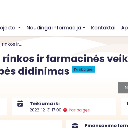
rojektai
Naudinga informacija
Kontaktai
Ap
inkos ir...
 rinkos ir farmacinės veik
ybės didinimas
Pasibaigęs
N
Teikiama iki
2022-12-31 17:00
Pasibaigęs
Finansavimo for