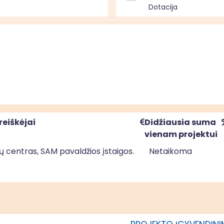
Dotacija
reiškėjai
Didžiausia suma
vienam projektui
rų centras, SAM pavaldžios įstaigos.
Netaikoma