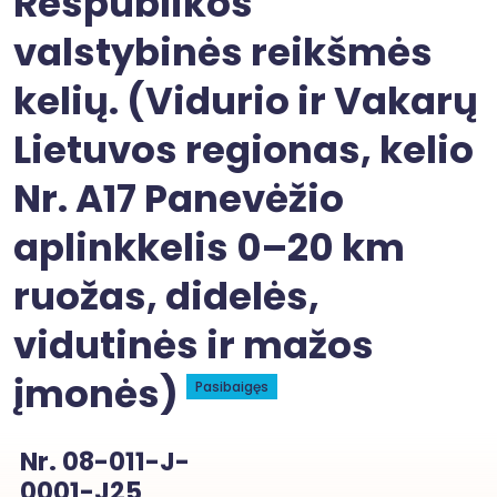
Respublikos
valstybinės reikšmės
kelių. (Vidurio ir Vakarų
Lietuvos regionas, kelio
Nr. A17 Panevėžio
aplinkkelis 0–20 km
ruožas, didelės,
vidutinės ir mažos
įmonės)
Pasibaigęs
Nr. 08-011-J-
0001-J25