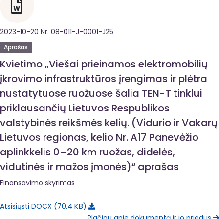
2023-10-20 Nr. 08-011-J-0001-J25
Aprašas
Kvietimo „Viešai prieinamos elektromobilių
įkrovimo infrastruktūros įrengimas ir plėtra
nustatytuose ruožuose šalia TEN-T tinklui
priklausančių Lietuvos Respublikos
valstybinės reikšmės kelių. (Vidurio ir Vakarų
Lietuvos regionas, kelio Nr. A17 Panevėžio
aplinkkelis 0–20 km ruožas, didelės,
vidutinės ir mažos įmonės)“ aprašas
Finansavimo skyrimas
70.4 KB
Atsisiųsti DOCX
Plačiau apie dokumentą ir jo priedus