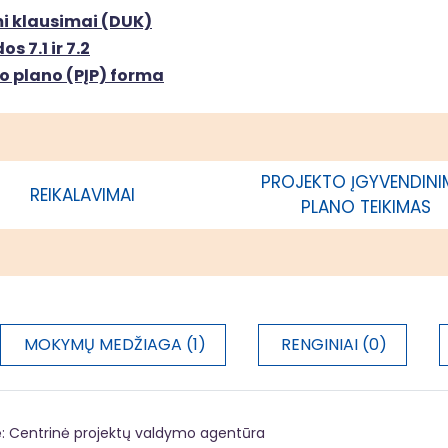
mi klausimai (DUK)
s 7.1 ir 7.2
o plano (PĮP) forma
PROJEKTO ĮGYVENDIN
REIKALAVIMAI
PLANO TEIKIMAS
MOKYMŲ MEDŽIAGA (1)
RENGINIAI (0)
Centrinė projektų valdymo agentūra