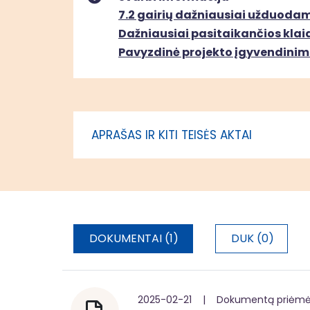
gyventojų ir
7.2 gairių dažniausiai užduoda
atvykstančiųjų
Dažniausiai pasitaikančios klaido
aptarnavimui teikiant
Pavyzdinė projekto įgyvendinim
viešąsias paslaugas
susisiekimo, turizmo
informacijos ir verslo
informacijos srityse
APRAŠAS IR KITI TEISĖS AKTAI
DOKUMENTAI (1)
DUK (0)
2025-02-21 | Dokumentą priėmė: 