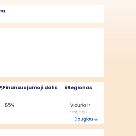
ma
Finansuojamoji dalis
Regionas
85%
Vidurio ir
vakarų
Daugiau
Lietuvos
regionas