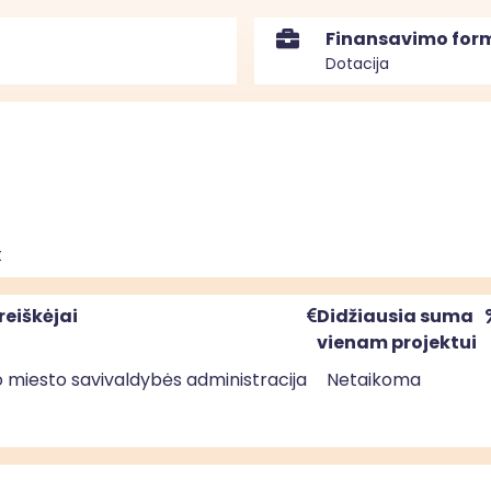
Finansavimo for
Dotacija
t
reiškėjai
Didžiausia suma
vienam projektui
 miesto savivaldybės administracija
Netaikoma