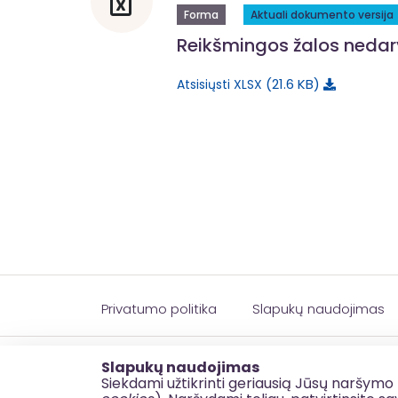
Forma
Aktuali dokumento versija
Reikšmingos žalos neda
21.6 KB
Atsisiųsti XLSX
Privatumo politika
Slapukų naudojimas
© 2026 esinvesticijos.lt
Slapukų naudojimas
Siekdami užtikrinti geriausią Jūsų naršymo 