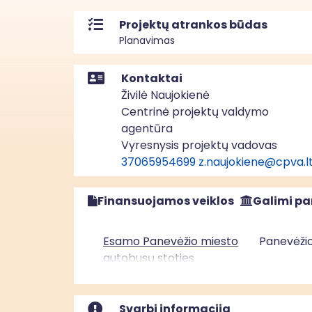
Projektų atrankos būdas
Planavimas
Kontaktai
Živilė Naujokienė
Centrinė projektų valdymo
agentūra
Vyresnysis projektų vadovas
37065954699
z.naujokiene@cpva.l
Finansuojamos veiklos
Galimi pa
Esamo Panevėžio miesto
Panevėžio
autobusų stoties
pastato ir
infrastruktūros
konversija, pritaikant ją
Svarbi informacija