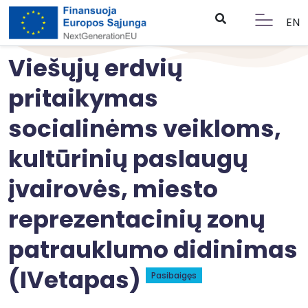
EN
Viešųjų erdvių
pritaikymas
socialinėms veikloms,
kultūrinių paslaugų
įvairovės, miesto
reprezentacinių zonų
patrauklumo didinimas
(IVetapas)
Pasibaigęs