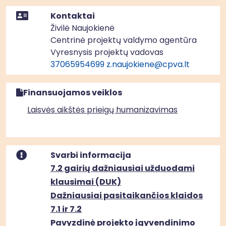
Kontaktai
Živilė Naujokienė
Centrinė projektų valdymo agentūra
Vyresnysis projektų vadovas
37065954699
z.naujokiene@cpva.lt
Finansuojamos veiklos
Laisvės aikštės prieigų humanizavimas
Svarbi informacija
7.2 gairių dažniausiai užduodami
klausimai (DUK)
Dažniausiai pasitaikančios klaidos
7.1 ir 7.2
Pavyzdinė projekto įgyvendinimo