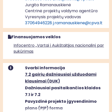
Jurgita Ramanauskienė
Centrinė projektų valdymo agentūra
Vyresnysis projektų vadovas
37064946228
j.ramanauskiene@cpva.lt
Finansuojamos veiklos
Infocentro „Vartai į Aukštaitijos nacionalinį parką“
sukūrimas
Svarbi informacija
7.2 gairių dažniausiai užduodami
klausimai (DUK)
Dažniausiai pasitaikančios klaidos
7.1 ir 7.2
Pavyzdinė projekto įgyvendinimo
plano (PĮP) forma