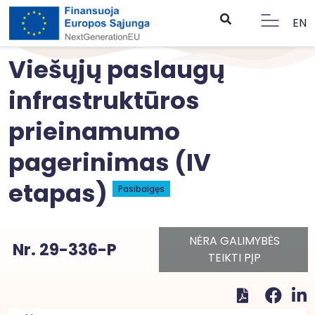
EN
Viešųjų paslaugų
infrastruktūros
prieinamumo
pagerinimas (IV
etapas)
Pasibaigęs
NĖRA GALIMYBĖS
Nr. 29-336-P
TEIKTI PĮP