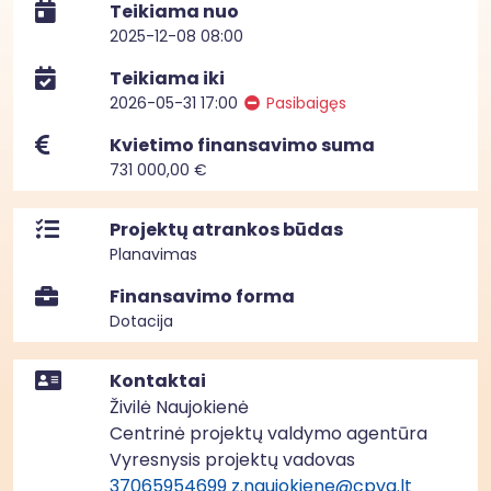
Teikiama nuo
2025-12-08 08:00
Teikiama iki
2026-05-31 17:00
Pasibaigęs
Kvietimo finansavimo suma
731 000,00 €
Projektų atrankos būdas
Planavimas
Finansavimo forma
Dotacija
Kontaktai
Živilė Naujokienė
Centrinė projektų valdymo agentūra
Vyresnysis projektų vadovas
37065954699
z.naujokiene@cpva.lt