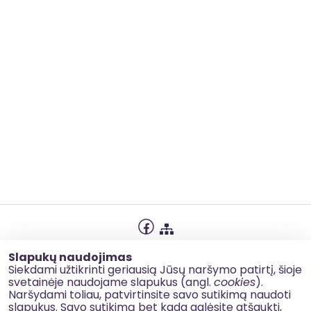
Privatumo politika
Slapukų naudojimas
Slapukų naudojimas
Siekdami užtikrinti geriausią Jūsų naršymo patirtį, šioje
svetainėje naudojame slapukus (angl.
cookies
).
Korupcijos prevencija
Naršydami toliau, patvirtinsite savo sutikimą naudoti
slapukus. Savo sutikimą bet kada galėsite atšaukti,
Kontaktai