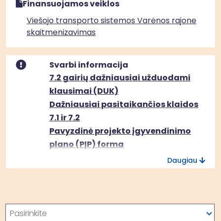
Finansuojamos veiklos
Viešojo transporto sistemos Varėnos rajone
skaitmenizavimas
Svarbi informacija
7.2 gairių dažniausiai užduodami
klausimai (DUK)
Dažniausiai pasitaikančios klaidos
7.1 ir 7.2
Pavyzdinė projekto įgyvendinimo
plano (PĮP) forma
Daugiau
Paieška
Pasirinkite