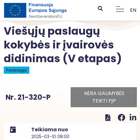
EN
Viešųjų paslaugų
kokybės ir įvairovės
didinimas (V etapas)
Pasibaigęs
NĖRA GALIMYBĖS
Nr. 21-320-P
TEIKTI PĮP
Teikiama nuo
2025-03-10 08:00