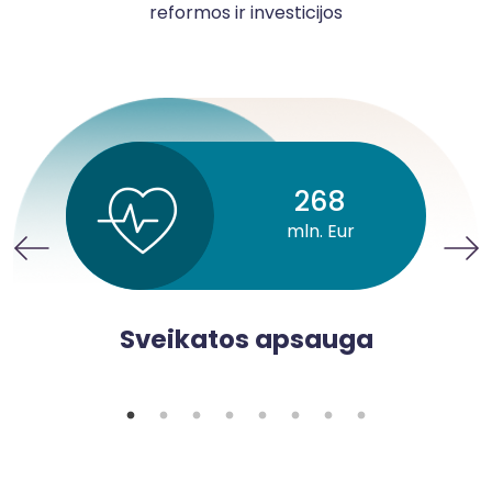
reformos ir investicijos
268
mln. Eur
Sveikatos apsauga