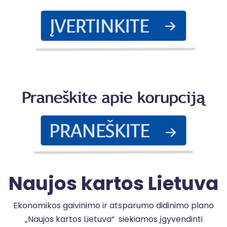
P
a
k
Naujos kartos Lietuva
Ekonomikos gaivinimo ir atsparumo didinimo plano
„Naujos kartos Lietuva“ siekiamos įgyvendinti