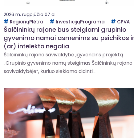
2026 m. rugpjūčio 07 d.
RegionųPlėtra
InvesticijųPrograma
CPVA
Šalčininkų rajone bus steigiami grupinio
gyvenimo namai asmenims su psichikos ir
(ar) intelekto negalia
Šalčininkų rajono savivaldybė įgyvendins projektą
„Grupinio gyvenimo namų steigimas Šalčininkų rajono
savivaldybėje“, kuriuo siekiama didinti...