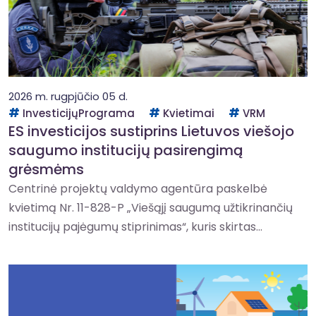
2026 m. rugpjūčio 05 d.
InvesticijųPrograma
Kvietimai
VRM
ES investicijos sustiprins Lietuvos viešojo
saugumo institucijų pasirengimą
grėsmėms
Centrinė projektų valdymo agentūra paskelbė
kvietimą Nr. 11-828-P „Viešąjį saugumą užtikrinančių
institucijų pajėgumų stiprinimas“, kuris skirtas...