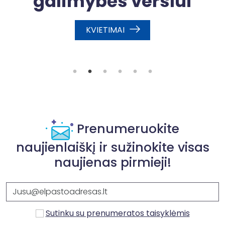
galimybės verslui
sų
KVIETIMAI
nį
je
s
Prenumeruokite
naujienlaiškį ir sužinokite visas
naujienas pirmieji!
Sutinku su prenumeratos taisyklėmis