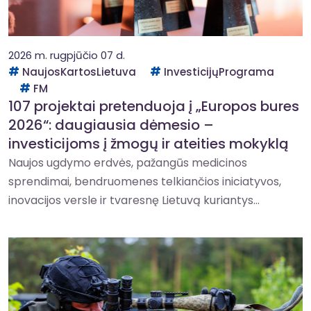
2026 m. rugpjūčio 07 d.
NaujosKartosLietuva
InvesticijųPrograma
FM
107 projektai pretenduoja į „Europos bures
2026“: daugiausia dėmesio –
investicijoms į žmogų ir ateities mokyklą
Naujos ugdymo erdvės, pažangūs medicinos
sprendimai, bendruomenes telkiančios iniciatyvos,
inovacijos versle ir tvaresnę Lietuvą kuriantys...