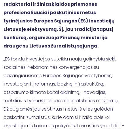
redaktoriai ir žiniasklaidos priemonės
profesionaliausiai paskutinius metus
tyrinėjusios Europos Sąjungos (ES) investicijų
Lietuvoje efektyvumą. Šį, jau tradicija tapusį
konkursą, organizuoja Finansų ministerija
drauge su Lietuvos žurnalistų sąjunga.
„ES fondų investicijos suteikia naujų galimybių siekti
socialinės ir ekonominės konvergencijos su
pažangiausiomis Europos Sąjungos valstybėmis,
investuojant į reformas, bazinę infrastruktūrą,
atsparumo klimato kaitai didinimą, inovacijas,
mokslinius tyrimus bei socialinės atskirties mažinimą.
Džiaugiamės jau septintus metus iš eilės galėdami
paskatinti žurnalistus, kurie domisi ir rašo apie ES
investicijomis kuriamus pokyčius, kurie išties yra dideli –