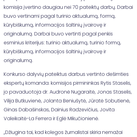
komisija įvertino daugiau nei 70 pateiktų darbų. Darbai
buvo vertinami pagal turinio aktualumą, formą,
kūrybiškumą, informacijos šaltinių įvairovę ir
originalumą. Darbai buvo vertinti pagal penkis
esminius kriterijus: turinio aktualumą, turinio formą,
kūrybiškumą, informacijos šaltinių įvairovę ir
originalumą.
Konkurso dalyvių pateiktus darbus vertinto dešimties
ekspertų komanda: komisijos pirmininkas Rytis Staselis,
jo pavaduotoja dr. Audronė Nugaraitė, Jonas Staselis,
Vilija Butkuvienė, Jolanta Beniušytė, Jūratė Sobutienė,
Ginas Dabašinskas, Dainius Radzevičius, Jovita
Valeikaitė-La Ferrera ir Eglė Mikučionienė.
„Džiugina tai, kad kolegos žurnalistai skiria nemažai