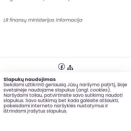
LR finansų ministerijos informacija
Privatumo politika
Slapukų naudojimas
Slapukų naudojimas
Siekdami užtikrinti geriausią Jūsų naršymo patirtį, šioje
svetainėje naudojame slapukus (angl.
cookies
).
Korupcijos prevencija
Naršydami toliau, patvirtinsite savo sutikimą naudoti
slapukus. Savo sutikimą bet kada galėsite atšaukti,
Kontaktai
pakeisdami interneto naršyklės nustatymus ir
ištrindami įrašytus slapukus.
© 2026 esinvesticijos.lt