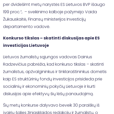
per dvidešimt metų narystės ES Lietuvos BVP išaugo
199 proc.“, – sveikinimo kalboje pažymėjo Vaida
Žukauskaitė, Finansų ministerijos Investicijų
departamento vadovė.
Konkurso tikslas – skatinti diskusijas apie ES
investicijas Lietuvoje
Lietuvos žurnalistų sąjungos vadovas Dainius
Radzevičius pabrėžia, kad konkurso tikslas – skatinti
žurnalistus, apžvalgininkus ir tinklaraštininkus domėtis
kaip ES struktūrinių fondų investicijos prisideda prie
socialinių ir ekonominių pokyčių Lietuvoje ir kurti
diskusijas apie efektyvų šių lėšų panaudojimą.
Šių metų konkurse dalyvavo beveik 30 paraiškų iš
įvairių šalies žiniasklaidos redakcijų ir žurnalistų, o