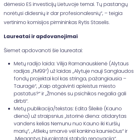
dėmesio ES investicijų Lietuvoje temai. Tų pastangų
norėtųsi didesnių ir dar profesionalesnių“, – teigia
vertinimo komisijos pirmininkas Rytis Staselis.
Laureatai ir apdovanojimai
Šiemet apdovanoti šie laureatai:
Metų radijo laida: Vilija Ramanauskienė (Alytaus
radijas „FM99“) už laidas „Alytuje nauji Sanglaudos
fondų projektai kol kas stringa, pažangiausia –
Tauragė“, „Kaip atgaivinti apleistus miesto
pastatus?“ ir „Žmonės su psichikos negalia gali
dirbti“.
Metų publikacija/tekstas: Edita Šileikė (Kauno
diena) už straipsnius „Istorinė diena: atidarytas
vandens kelias Nemunu nuo Kauno iki Kuršių
marių“, „Atliekų smarvė vėl kankina kauniečius“ ir
„Miegantys biurokratai stabdo renovaciją“.