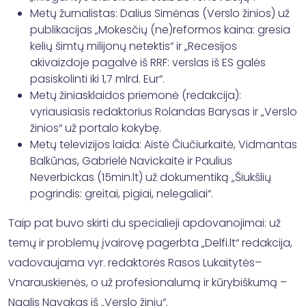
Metų žurnalistas: Dalius Simėnas (Verslo žinios) už
publikacijas „Mokesčių (ne)reformos kaina: gresia
kelių šimtų milijonų netektis“ ir „Recesijos
akivaizdoje pagalvė iš RRF: verslas iš ES galės
pasiskolinti iki 1,7 mlrd. Eur“.
Metų žiniasklaidos priemonė (redakcija):
vyriausiasis redaktorius Rolandas Barysas ir „Verslo
žinios“ už portalo kokybę.
Metų televizijos laida: Aistė Čiučiurkaitė, Vidmantas
Balkūnas, Gabrielė Navickaitė ir Paulius
Neverbickas (15min.lt) už dokumentiką „Šiukšlių
pogrindis: greitai, pigiai, nelegaliai“.
Taip pat buvo skirti du specialieji apdovanojimai: už
temų ir problemų įvairovę pagerbta „Delfi.lt“ redakcija,
vadovaujama vyr. redaktorės Rasos Lukaitytės–
Vnarauskienės, o už profesionalumą ir kūrybiškumą –
Naglis Navakas iš „Verslo žinių“.