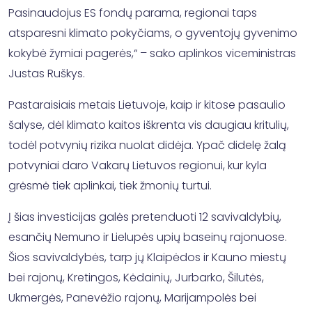
Pasinaudojus ES fondų parama, regionai taps
atsparesni klimato pokyčiams, o gyventojų gyvenimo
kokybė žymiai pagerės,“ – sako aplinkos viceministras
Justas Ruškys.
Pastaraisiais metais Lietuvoje, kaip ir kitose pasaulio
šalyse, dėl klimato kaitos iškrenta vis daugiau kritulių,
todėl potvynių rizika nuolat didėja. Ypač didelę žalą
potvyniai daro Vakarų Lietuvos regionui, kur kyla
grėsmė tiek aplinkai, tiek žmonių turtui.
Į šias investicijas galės pretenduoti 12 savivaldybių,
esančių Nemuno ir Lielupės upių baseinų rajonuose.
Šios savivaldybės, tarp jų Klaipėdos ir Kauno miestų
bei rajonų, Kretingos, Kėdainių, Jurbarko, Šilutės,
Ukmergės, Panevėžio rajonų, Marijampolės bei