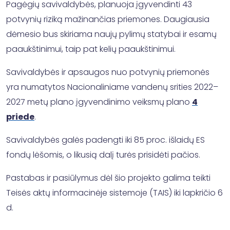
Pagėgių savivaldybės, planuoja įgyvendinti 43
potvynių riziką mažinančias priemones. Daugiausia
dėmesio bus skiriama naujų pylimų statybai ir esamų
paaukštinimui, taip pat kelių paaukštinimui.
Savivaldybės ir apsaugos nuo potvynių priemonės
yra numatytos Nacionaliniame vandenų srities 2022–
2027 metų plano įgyvendinimo veiksmų plano
4
priede
.
Savivaldybės galės padengti iki 85 proc. išlaidų ES
fondų lėšomis, o likusią dalį turės prisidėti pačios.
Pastabas ir pasiūlymus dėl šio projekto galima teikti
Teisės aktų informacinėje sistemoje (TAIS) iki lapkričio 6
d.