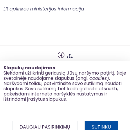
LR aplinkos ministerijos informacija
Privatumo politika
Slapukų naudojimas
Slapukų naudojimas
Siekdami užtikrinti geriausią Jūsų naršymo patirtį, šioje
svetainėje naudojame slapukus (angl.
cookies
).
Korupcijos prevencija
Naršydami toliau, patvirtinsite savo sutikimą naudoti
slapukus. Savo sutikimą bet kada galėsite atšaukti,
Kontaktai
pakeisdami interneto naršyklės nustatymus ir
ištrindami įrašytus slapukus.
© 2026 esinvesticijos.lt
DAUGIAU PASIRINKIMŲ
SUTINKU