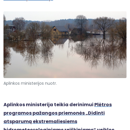
Aplinkos ministerijos nuotr.
Aplinkos ministerija teikia derinimui
Plėtros
programos pažangos priemonės „Didinti
atsparumą ekstremaliesiems
hidrometeorologiniams reiškiniams“ veiklos