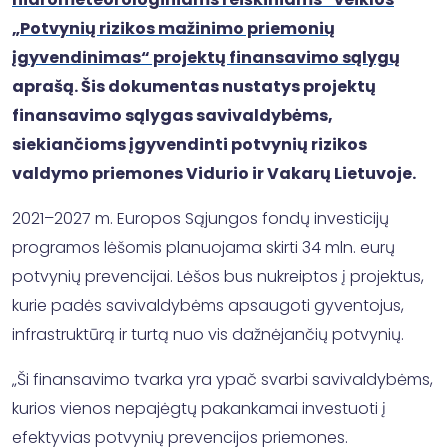
„Potvynių rizikos mažinimo priemonių
įgyvendinimas“ projektų finansavimo sąlygų
aprašą. Šis dokumentas nustatys projektų
finansavimo sąlygas savivaldybėms,
siekiančioms įgyvendinti potvynių rizikos
valdymo priemones Vidurio ir Vakarų Lietuvoje.
2021–2027 m. Europos Sąjungos fondų investicijų
programos lėšomis planuojama skirti 34 mln. eurų
potvynių prevencijai. Lėšos bus nukreiptos į projektus,
kurie padės savivaldybėms apsaugoti gyventojus,
infrastruktūrą ir turtą nuo vis dažnėjančių potvynių.
„Ši finansavimo tvarka yra ypač svarbi savivaldybėms,
kurios vienos nepajėgtų pakankamai investuoti į
efektyvias potvynių prevencijos priemones.