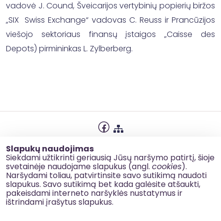
vadovė J. Cound, Šveicarijos vertybinių popierių biržos
„SIX Swiss Exchange“ vadovas C. Reuss ir Prancūzijos
viešojo sektoriaus finansų įstaigos „Caisse des
Depots) pirmininkas L. Zylberberg.
Privatumo politika
Slapukų naudojimas
Slapukų naudojimas
Siekdami užtikrinti geriausią Jūsų naršymo patirtį, šioje
svetainėje naudojame slapukus (angl.
cookies
).
Korupcijos prevencija
Naršydami toliau, patvirtinsite savo sutikimą naudoti
slapukus. Savo sutikimą bet kada galėsite atšaukti,
Kontaktai
pakeisdami interneto naršyklės nustatymus ir
ištrindami įrašytus slapukus.
© 2026 esinvesticijos.lt