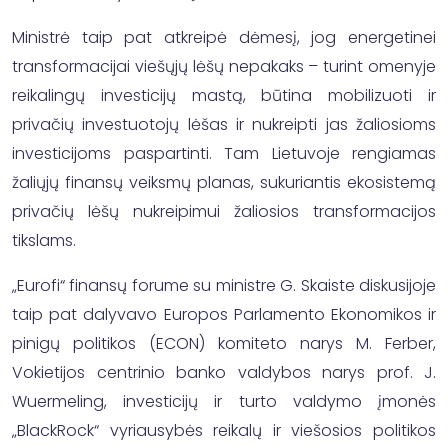
Ministrė taip pat atkreipė dėmesį, jog energetinei
transformacijai viešųjų lėšų nepakaks – turint omenyje
reikalingų investicijų mastą, būtina mobilizuoti ir
privačių investuotojų lėšas ir nukreipti jas žaliosioms
investicijoms paspartinti. Tam Lietuvoje rengiamas
žaliųjų finansų veiksmų planas, sukuriantis ekosistemą
privačių lėšų nukreipimui žaliosios transformacijos
tikslams.
„Eurofi“ finansų forume su ministre G. Skaiste diskusijoje
taip pat dalyvavo Europos Parlamento Ekonomikos ir
pinigų politikos (ECON) komiteto narys M. Ferber,
Vokietijos centrinio banko valdybos narys prof. J.
Wuermeling, investicijų ir turto valdymo įmonės
„BlackRock“ vyriausybės reikalų ir viešosios politikos