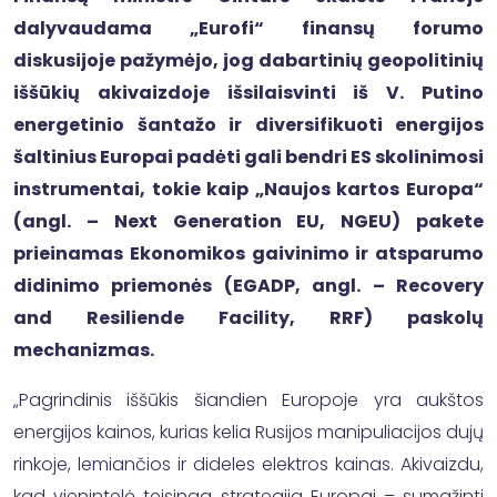
dalyvaudama „Eurofi“ finansų forumo
diskusijoje pažymėjo, jog dabartinių geopolitinių
iššūkių akivaizdoje išsilaisvinti iš V. Putino
energetinio šantažo ir diversifikuoti energijos
šaltinius Europai padėti gali bendri ES skolinimosi
instrumentai, tokie kaip „Naujos kartos Europa“
(angl. – Next Generation EU, NGEU) pakete
prieinamas Ekonomikos gaivinimo ir atsparumo
didinimo priemonės (EGADP, angl. – Recovery
and Resiliende Facility, RRF) paskolų
mechanizmas.
„Pagrindinis iššūkis šiandien Europoje yra aukštos
energijos kainos, kurias kelia Rusijos manipuliacijos dujų
rinkoje, lemiančios ir dideles elektros kainas. Akivaizdu,
kad vienintelė teisinga strategija Europai – sumažinti