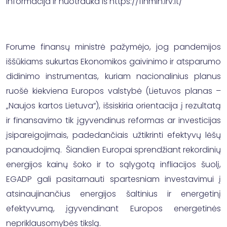
Informacija ir nuotrauka iš https://finmin.lrv.lt/
Forume finansų ministrė pažymėjo, jog pandemijos
iššūkiams sukurtas Ekonomikos gaivinimo ir atsparumo
didinimo instrumentas, kuriam nacionalinius planus
ruošė kiekviena Europos valstybė (Lietuvos planas –
„Naujos kartos Lietuva“), išsiskiria orientacija į rezultatą
ir finansavimo tik įgyvendinus reformas ar investicijas
įsipareigojimais, padedančiais užtikrinti efektyvų lėšų
panaudojimą. Šiandien Europai sprendžiant rekordinių
energijos kainų šoko ir to sąlygotą infliacijos šuolį,
EGADP gali pasitarnauti spartesniam investavimui į
atsinaujinančius energijos šaltinius ir energetinį
efektyvumą, įgyvendinant Europos energetinės
nepriklausomybės tikslą.