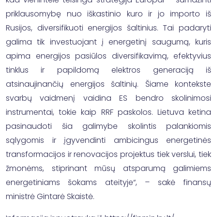
priklausomybę nuo iškastinio kuro ir jo importo iš
Rusijos, diversifikuoti energijos šaltinius. Tai padaryti
galima tik investuojant į energetinį saugumą, kuris
apima energijos pasiūlos diversifikavimą, efektyvius
tinklus ir papildomą elektros generaciją iš
atsinaujinančių energijos šaltinių. Šiame kontekste
svarbų vaidmenį vaidina ES bendro skolinimosi
instrumentai, tokie kaip RRF paskolos. Lietuva ketina
pasinaudoti šia galimybe skolintis palankiomis
sąlygomis ir įgyvendinti ambicingus energetinės
transformacijos ir renovacijos projektus tiek verslui, tiek
žmonėms, stiprinant mūsų atsparumą galimiems
energetiniams šokams ateityje“, – sakė finansų
ministrė Gintarė Skaistė.