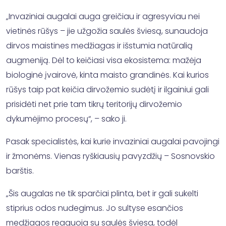
„Invaziniai augalai auga greičiau ir agresyviau nei
vietinės rūšys – jie užgožia saulės šviesą, sunaudoja
dirvos maistines medžiagas ir išstumia natūralią
augmeniją. Dėl to keičiasi visa ekosistema: mažėja
biologinė įvairovė, kinta maisto grandinės. Kai kurios
rūšys taip pat keičia dirvožemio sudėtį ir ilgainiui gali
prisidėti net prie tam tikrų teritorijų dirvožemio
dykumėjimo procesų“, – sako ji.
Pasak specialistės, kai kurie invaziniai augalai pavojingi
ir žmonėms. Vienas ryškiausių pavyzdžių – Sosnovskio
barštis.
„Šis augalas ne tik sparčiai plinta, bet ir gali sukelti
stiprius odos nudegimus. Jo sultyse esančios
medžiagos reaguoja su saulės šviesa, todėl