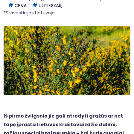
CPVA
UžmESkAkį
ES investicijos Lietuvoje
Iš pirmo žvilgsnio jie gali atrodyti gražūs ar net
tapę įprasta Lietuvos kraštovaizdžio dalimi,
tačiau specialistai perspėja – kai kurie augalai