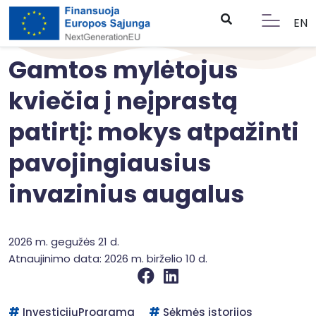
EN
Gamtos mylėtojus
kviečia į neįprastą
patirtį: mokys atpažinti
pavojingiausius
invazinius augalus
2026 m. gegužės 21 d.
Atnaujinimo data: 2026 m. birželio 10 d.
InvesticijųPrograma
Sėkmės istorijos