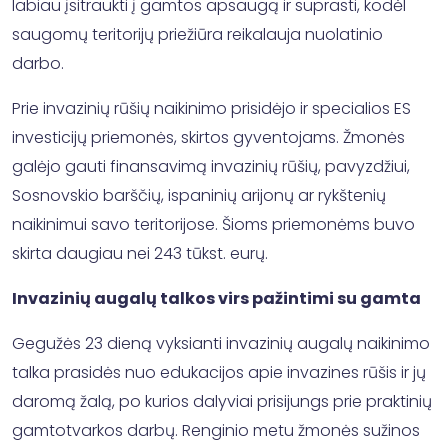
labiau įsitraukti į gamtos apsaugą ir suprasti, kodėl
saugomų teritorijų priežiūra reikalauja nuolatinio
darbo.
Prie invazinių rūšių naikinimo prisidėjo ir specialios ES
investicijų priemonės, skirtos gyventojams. Žmonės
galėjo gauti finansavimą invazinių rūšių, pavyzdžiui,
Sosnovskio barščių, ispaninių arijonų ar rykštenių
naikinimui savo teritorijose. Šioms priemonėms buvo
skirta daugiau nei 243 tūkst. eurų.
Invazinių augalų talkos virs pažintimi su gamta
Gegužės 23 dieną vyksianti invazinių augalų naikinimo
talka prasidės nuo edukacijos apie invazines rūšis ir jų
daromą žalą, po kurios dalyviai prisijungs prie praktinių
gamtotvarkos darbų. Renginio metu žmonės sužinos