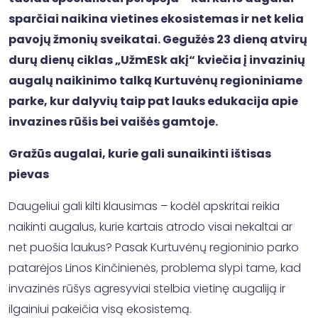
sparčiai naikina vietines ekosistemas ir net kelia
pavojų žmonių sveikatai. Gegužės 23 dieną atvirų
durų dienų ciklas „UžmESk akį“ kviečia į invazinių
augalų naikinimo talką Kurtuvėnų regioniniame
parke, kur dalyvių taip pat lauks edukacija apie
invazines rūšis bei vaišės gamtoje.
Gražūs augalai, kurie gali sunaikinti ištisas
pievas
Daugeliui gali kilti klausimas – kodėl apskritai reikia
naikinti augalus, kurie kartais atrodo visai nekaltai ar
net puošia laukus? Pasak Kurtuvėnų regioninio parko
patarėjos Linos Kinčinienės, problema slypi tame, kad
invazinės rūšys agresyviai stelbia vietinę augaliją ir
ilgainiui pakeičia visą ekosistemą.