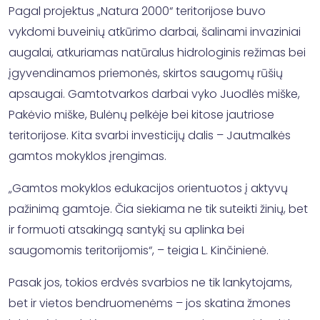
Pagal projektus „Natura 2000“ teritorijose buvo
vykdomi buveinių atkūrimo darbai, šalinami invaziniai
augalai, atkuriamas natūralus hidrologinis režimas bei
įgyvendinamos priemonės, skirtos saugomų rūšių
apsaugai. Gamtotvarkos darbai vyko Juodlės miške,
Pakėvio miške, Bulėnų pelkėje bei kitose jautriose
teritorijose. Kita svarbi investicijų dalis – Jautmalkės
gamtos mokyklos įrengimas.
„Gamtos mokyklos edukacijos orientuotos į aktyvų
pažinimą gamtoje. Čia siekiama ne tik suteikti žinių, bet
ir formuoti atsakingą santykį su aplinka bei
saugomomis teritorijomis“, – teigia L. Kinčinienė.
Pasak jos, tokios erdvės svarbios ne tik lankytojams,
bet ir vietos bendruomenėms – jos skatina žmones