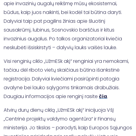
apie invazinių augalų reikšmę mūsų ekosistemai,
būdus, kaip juos naikinti, bei kodėl tai būtina daryti.
Dalyviai taip pat pagilins žinias apie šluotinį
sausakrūmį, lubinus, Sosnovskio barščius ir kitus
invazinius augalus. Po talkos organizatoriai kviečia
neskubėti išsiskirstyti – dalyvių lauks vaišės lauke.
Visi renginių ciklo „UžmESk akį“ renginiai yra nemokami,
tačiau dėl riboto vietų skaičiaus būtina išankstinė
registracija. Dalyviai kviečiami pasirūpinti patogia
avalyne bei lauko sąlygoms tinkamais drabužiais.
Daugiau informacijos apie renginį rasite
čia
.
Atvirų durų dienų ciklą „UžmESk akį“ inicijuoja VšĮ
„Centrinė projektų valdymo agentūra“ ir Finansų
ministerija. Jo tikslas – parodyti, kaip Europos Sąjungos