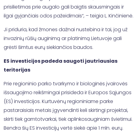
prisilietimas prie augalo gali baigtis skausmingais ir
ilgai gyjančiais odos pažeidimais“, – teigia L. Kinčinienė.
Ji priduria, kad žmones dažnai nustebina ir tai, jog už
invazinių rūšių auginimą ar platinimą Lietuvoje gali
grėsti šimtus eurų siekiančios baudos.
ES investicijos padeda saugoti jautriausias
teritorijas
Prie regioninio parko tvarkymo ir biologinės įvairovės
išsaugojimo reikšmingai prisideda ir Europos Sąjungos
(ES) investicijos. Kurtuvėnų regioniniame parke
pastaraisiais metais įgyvendinti keli skirtingi projektai,
skirti tiek gamtotvarkai, tiek aplinkosauginiam švietimui.
Bendra šių ES investicijų vertė siekė apie 1 mln. eurų.