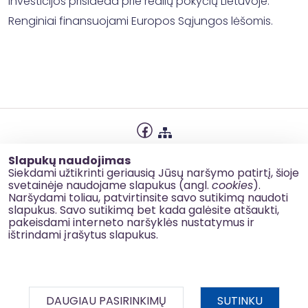
investicijos prisideda prie realių pokyčių Lietuvoje.
Renginiai finansuojami Europos Sąjungos lėšomis.
Privatumo politika
Slapukų naudojimas
Slapukų naudojimas
Siekdami užtikrinti geriausią Jūsų naršymo patirtį, šioje
svetainėje naudojame slapukus (angl.
cookies
).
Korupcijos prevencija
Naršydami toliau, patvirtinsite savo sutikimą naudoti
slapukus. Savo sutikimą bet kada galėsite atšaukti,
Kontaktai
pakeisdami interneto naršyklės nustatymus ir
ištrindami įrašytus slapukus.
© 2026 esinvesticijos.lt
DAUGIAU PASIRINKIMŲ
SUTINKU