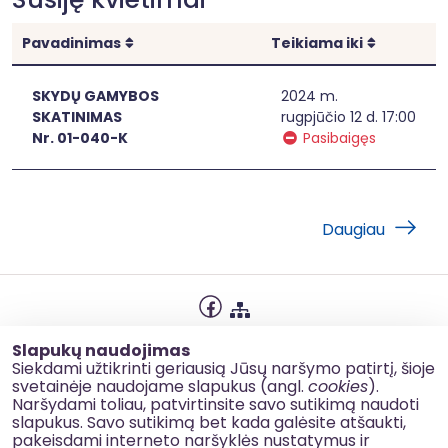
Rikiuoti
Rikiuoti
Pavadinimas
Teikiama iki
SKYDŲ GAMYBOS
2024 m.
SKATINIMAS
rugpjūčio 12 d. 17:00
Nr. 01-040-K
Pasibaigęs
Daugiau
Privatumo politika
Slapukų naudojimas
Slapukų naudojimas
Siekdami užtikrinti geriausią Jūsų naršymo patirtį, šioje
svetainėje naudojame slapukus (angl.
cookies
).
Korupcijos prevencija
Naršydami toliau, patvirtinsite savo sutikimą naudoti
slapukus. Savo sutikimą bet kada galėsite atšaukti,
Kontaktai
pakeisdami interneto naršyklės nustatymus ir