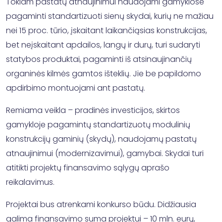
Tokiam pastatų atnaujinimui naudojami gamyklose
pagaminti standartizuoti sienų skydai, kurių ne mažiau
nei 15 proc. tūrio, įskaitant laikančiąsias konstrukcijas,
bet neįskaitant apdailos, langų ir durų, turi sudaryti
statybos produktai, pagaminti iš atsinaujinančių
organinės kilmės gamtos išteklių. Jie be papildomo
apdirbimo montuojami ant pastatų.
Remiama veikla – pradinės investicijos, skirtos
gamykloje pagamintų standartizuotų modulinių
konstrukcijų gaminių (skydų), naudojamų pastatų
atnaujinimui (modernizavimui), gamybai. Skydai turi
atitikti projektų finansavimo sąlygų aprašo
reikalavimus.
Projektai bus atrenkami konkurso būdu. Didžiausia
galima finansavimo suma projektui – 10 mln. eurų,