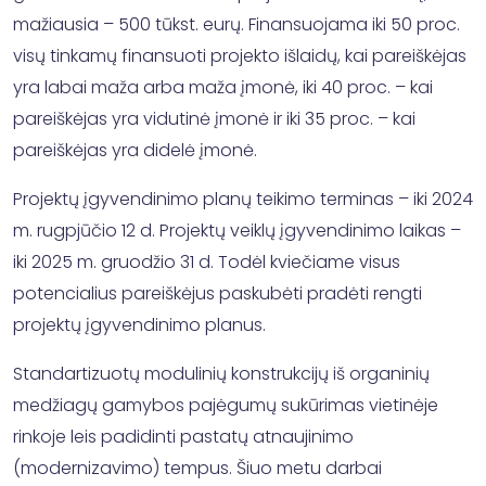
mažiausia – 500 tūkst. eurų. Finansuojama iki 50 proc.
visų tinkamų finansuoti projekto išlaidų, kai pareiškėjas
yra labai maža arba maža įmonė, iki 40 proc. – kai
pareiškėjas yra vidutinė įmonė ir iki 35 proc. – kai
pareiškėjas yra didelė įmonė.
Projektų įgyvendinimo planų teikimo terminas – iki 2024
m. rugpjūčio 12 d. Projektų veiklų įgyvendinimo laikas –
iki 2025 m. gruodžio 31 d. Todėl kviečiame visus
potencialius pareiškėjus paskubėti pradėti rengti
projektų įgyvendinimo planus.
Standartizuotų modulinių konstrukcijų iš organinių
medžiagų gamybos pajėgumų sukūrimas vietinėje
rinkoje leis padidinti pastatų atnaujinimo
(modernizavimo) tempus. Šiuo metu darbai