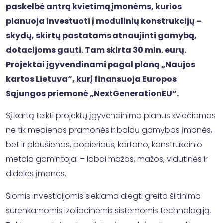
paskelbė antrą kvietimą įmonėms, kurios
planuoja investuoti į modulinių konstrukcijų –
skydų, skirtų pastatams atnaujinti gamybą,
dotacijoms gauti. Tam skirta 30 mln. eurų.
Projektai įgyvendinami pagal planą „Naujos
kartos Lietuva“, kurį finansuoja Europos
Sąjungos priemonė „NextGenerationEU“.
Šį kartą teikti projektų įgyvendinimo planus kviečiamos
ne tik medienos pramonės ir baldų gamybos įmonės,
bet ir plaušienos, popieriaus, kartono, konstrukcinio
metalo gamintojai – labai mažos, mažos, vidutinės ir
didelės įmonės.
Šiomis investicijomis siekiama diegti greito šiltinimo
surenkamomis izoliacinėmis sistemomis technologiją.