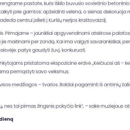
rengtame pastate, kuris iškilo buvusio sovietinio betoninio
itaikyti prie gamtos: apželdinti velėna, o sienas dekoruoja
deda centrui įsilieti į Kuršių nerijos kraštovaizdį.
s. Pirmajame – jaunikliai apgyvendinami atskirose palatos
ria jie maitinami per zondą. Kai ima valgyti savarankiškai, p
laisvėje: patys gaudyti žuvį, konkuruoti.
ytojams pristatoma ekspozicinė erdvė „Keičiuosi aš – keiči
čiama permąstyti savo veiksmus.
– visos medžiagos – tvarios. Baldai pagaminti iš antrinių ža
ių, nes tai pirmas žingsnis pokyčio link“, – sakė muziejaus a
7 dieną