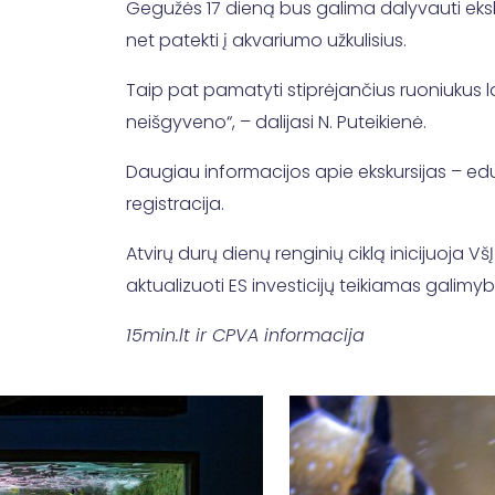
Gegužės 17 dieną bus galima dalyvauti eksk
net patekti į akvariumo užkulisius.
Taip pat pamatyti stiprėjančius ruoniukus lauk
neišgyveno“, – dalijasi N. Puteikienė.
Daugiau informacijos apie ekskursijas – eduk
registracija.
Atvirų durų dienų renginių ciklą inicijuoja 
aktualizuoti ES investicijų teikiamas galimy
15min.lt ir CPVA informacija