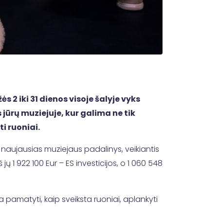
 2 iki 31 dienos visoje šalyje vyks
 jūrų muziejuje, kur galima ne tik
ti ruoniai.
i naujausias muziejaus padalinys, veikiantis
ų 1 922 100 Eur – ES investicijos, o 1 060 548
a pamatyti, kaip sveiksta ruoniai, aplankyti