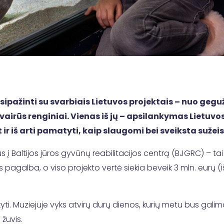
ipažinti su svarbiais Lietuvos projektais – nuo gegužės
airūs renginiai. Vienas iš jų – apsilankymas Lietuvos
 ir iš arti pamatyti, kaip slaugomi bei sveiksta sužeis
 į Baltijos jūros gyvūnų reabilitacijos centrą (BJGRC) – ta
agalba, o viso projekto vertė siekia beveik 3 mln. eurų (iš j
ti. Muziejuje vyks atvirų durų dienos, kurių metu bus galim
 žuvis.