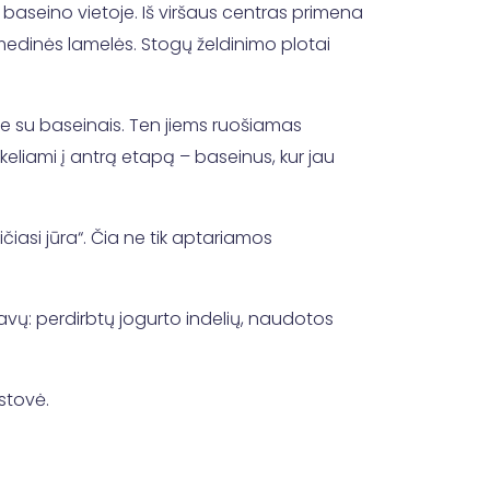
 baseino vietoje. Iš viršaus centras primena
 medinės lamelės. Stogų želdinimo plotai
e su baseinais. Ten jiems ruošiamas
erkeliami į antrą etapą – baseinus, kur jau
asi jūra“. Čia ne tik aptariamos
liavų: perdirbtų jogurto indelių, naudotos
tstovė.