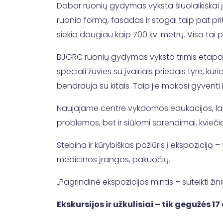
Dabar ruonių gydymas vyksta šiuolaikiškai į
ruonio formą, fasadas ir stogai taip pat pr
siekia daugiau kaip 700 kv. metrų. Visa tai pa
BJGRC ruonių gydymas vyksta trimis etapai
speciali žuvies su įvairiais priedais tyrė, ku
bendrauja su kitais. Taip jie mokosi gyventi 
Naujajame centre vykdomos edukacijos, lank
problemos, bet ir siūlomi sprendimai, kvie
Stebina ir kūrybiškas požiūris į ekspoziciją 
medicinos įrangos, pakuočių.
„Pagrindinė ekspozicijos mintis – suteikti žin
Ekskursijos ir užkulisiai – tik gegužės 1