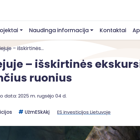
rojektai
Naudinga informacija
Kontaktai
Ap
juje – išskirtinės...
juje – išskirtinės ekskurs
nčius ruonius
o data: 2025 m. rugsėjo 04 d.
icijos
UžmESkAkį
ES investicijos Lietuvoje