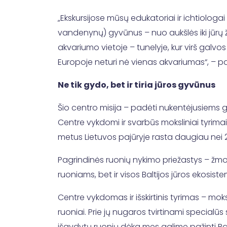
„Ekskursijose mūsų edukatoriai ir ichtiolog
vandenynų) gyvūnus – nuo aukšlės iki jūrų ž
akvariumo vietoje – tunelyje, kur virš galvos 
Europoje neturi nė vienas akvariumas“, – pa
Ne tik gydo, bet ir tiria jūros gyvūnus
Šio centro misija – padėti nukentėjusiems gy
Centre vykdomi ir svarbūs moksliniai tyrimai
metus Lietuvos pajūryje rasta daugiau nei 
Pagrindinės ruonių nykimo priežastys – žmog
ruoniams, bet ir visos Baltijos jūros ekosist
Centre vykdomas ir išskirtinis tyrimas – mok
ruoniai. Prie jų nugaros tvirtinami special
išgydytų ruonių dėka mes galime pažinti Balti