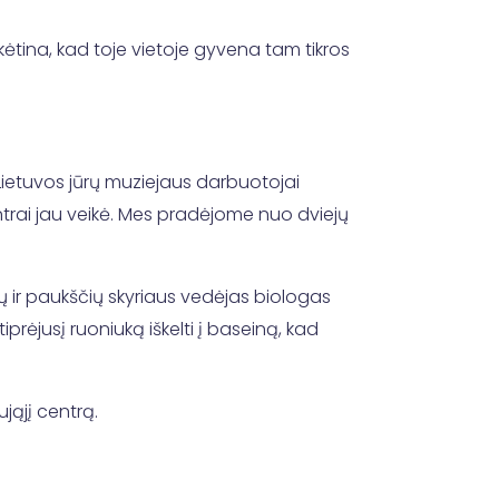
ikėtina, kad toje vietoje gyvena tam tikros
 „Lietuvos jūrų muziejaus darbuotojai
centrai jau veikė. Mes pradėjome nuo dviejų
ų ir paukščių skyriaus vedėjas biologas
prėjusį ruoniuką iškelti į baseiną, kad
jąjį centrą.