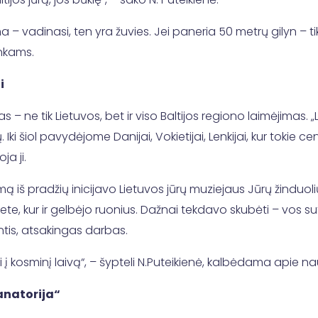
ūna – vadinasi, ten yra žuvies. Jei paneria 50 metrų gilyn – t
inkams.
ai
s – ne tik Lietuvos, bet ir viso Baltijos regiono laimėjimas.
Iki šiol pavydėjome Danijai, Vokietijai, Lenkijai, kur tokie 
a ji.
 iš pradžių inicijavo Lietuvos jūrų muziejaus Jūrų žinduoli
te, kur ir gelbėjo ruonius. Dažnai tekdavo skubėti – vos suti
ntis, atsakingas darbas.
 į kosminį laivą“, – šypteli N.Puteikienė, kalbėdama apie nau
anatorija“