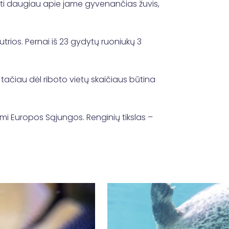
oti daugiau apie jame gyvenančias žuvis,
autrios. Pernai iš 23 gydytų ruoniukų 3
tačiau dėl riboto vietų skaičiaus būtina
ami Europos Sąjungos. Renginių tikslas –