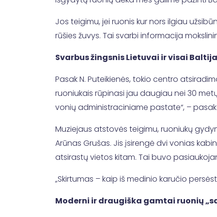
Jos teigimu, jei ruonis kur nors ilgiau užsib
rūšies žuvys. Tai svarbi informacija mokslin
Svarbus žingsnis Lietuvai ir visai Baltij
Pasak N. Puteikienės, tokio centro atsiradima
ruoniukais rūpinasi jau daugiau nei 30 metų. 
vonių administraciniame pastate“, – pasakoj
Muziejaus atstovės teigimu, ruoniukų gydymą
Arūnas Grušas. Jis įsirengė dvi vonias kabine
atsirastų vietos kitam. Tai buvo pasiaukoja
„Skirtumas – kaip iš medinio karučio persėsti
Moderni ir draugiška gamtai ruonių „s