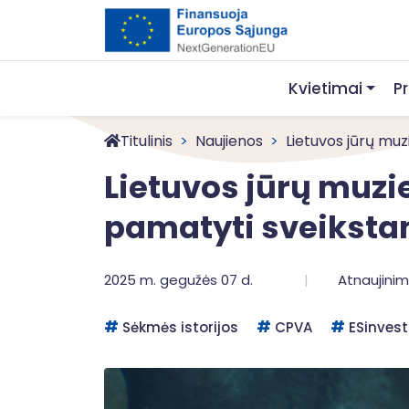
Kvietimai
P
Titulinis
Naujienos
Lietuvos jūrų muzie
Lietuvos jūrų muzie
pamatyti sveiksta
2025 m. gegužės 07 d.
Atnaujinim
Sėkmės istorijos
CPVA
ESinvest