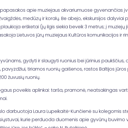
ai papasakos apie muziejaus akvariumuose gyvenančias įvairi
vaigždės, medūzų ir koralų. Be abejo, ekskursijos dalyviai
plaukioja eršketai (jų ilgis siekia beveik 3 metrus; į muziejų 
sakoja Lietuvos jūrų muziejaus Kultūros komunikacijos ir ri
vūnams, gydyti ir slaugyti ruonius bei jūrinius paukščius, o
, pavyzdžiui, tiriamos ruonių gaišenos, rastos Baltijos jūros
200 žuvusių ruonių.
aus poveikis aplinkai: tarša, pramonė, neatsakingas vartoji
emai.
slo darbuotoja Laura Lupeikaitė-Kunčienė su kolegomis stebi, 
ūs siųstuvai, kurie perduoda duomenis apie gyvūnų buvimo v
jos jūrą, jos būklę“, – sako N. Puteikienė.