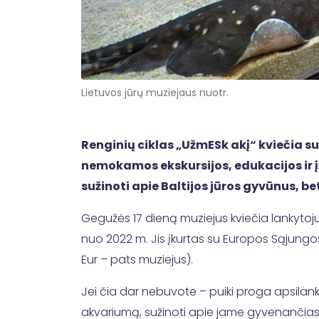
Lietuvos jūrų muziejaus nuotr.
Renginių ciklas „UžmESk akį“ kviečia sus
nemokamos ekskursijos, edukacijos ir įv
sužinoti apie Baltijos jūros gyvūnus, bet
Gegužės 17 dieną muziejus kviečia lankytojus
nuo 2022 m. Jis įkurtas su Europos Sąjungos p
Eur – pats muziejus).
Jei čia dar nebuvote – puiki proga apsilanky
akvariumą, sužinoti apie jame gyvenančias