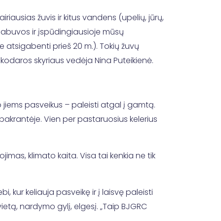
ausias žuvis ir kitus vandens (upelių, jūrų,
 pabuvos ir įspūdingiausioje mūsų
jie atsigabenti prieš 20 m.). Tokių žuvų
nkodaros skyriaus vedėja Nina Puteikienė.
 jiems pasveikus – paleisti atgal į gamtą.
 pakrantėje. Vien per pastaruosius kelerius
mas, klimato kaita. Visa tai kenkia ne tik
kur keliauja pasveikę ir į laisvę paleisti
ietą, nardymo gylį, elgesį. „Taip BJGRC