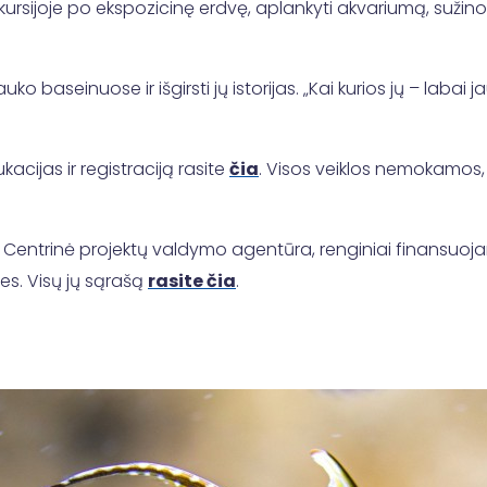
ursijoje po ekspozicinę erdvę, aplankyti akvariumą, sužin
o baseinuose ir išgirsti jų istorijas. „Kai kurios jų – labai j
acijas ir registraciją rasite
čia
. Visos veiklos nemokamos, 
VšĮ Centrinė projektų valdymo agentūra, renginiai finansuoj
bes. Visų jų sąrašą
rasite čia
.