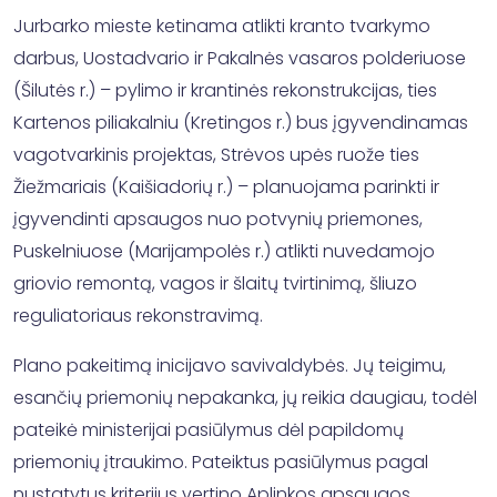
Jurbarko mieste ketinama atlikti kranto tvarkymo
darbus, Uostadvario ir Pakalnės vasaros polderiuose
(Šilutės r.) – pylimo ir krantinės rekonstrukcijas, ties
Kartenos piliakalniu (Kretingos r.) bus įgyvendinamas
vagotvarkinis projektas, Strėvos upės ruože ties
Žiežmariais (Kaišiadorių r.) – planuojama parinkti ir
įgyvendinti apsaugos nuo potvynių priemones,
Puskelniuose (Marijampolės r.) atlikti nuvedamojo
griovio remontą, vagos ir šlaitų tvirtinimą, šliuzo
reguliatoriaus rekonstravimą.
Plano pakeitimą inicijavo savivaldybės. Jų teigimu,
esančių priemonių nepakanka, jų reikia daugiau, todėl
pateikė ministerijai pasiūlymus dėl papildomų
priemonių įtraukimo. Pateiktus pasiūlymus pagal
nustatytus kriterijus vertino Aplinkos apsaugos