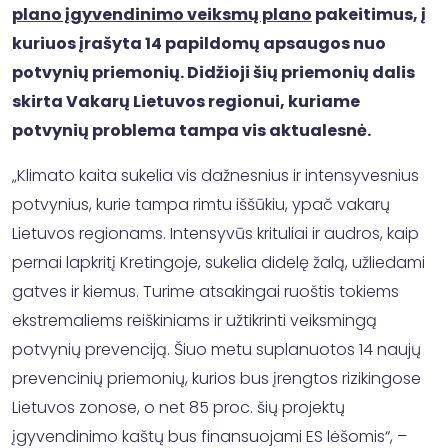
plano įgyvendinimo veiksmų plano
pakeitimus, į
kuriuos įrašyta 14 papildomų apsaugos nuo
potvynių priemonių. Didžioji šių priemonių dalis
skirta Vakarų Lietuvos regionui, kuriame
potvynių problema tampa vis aktualesnė.
„Klimato kaita sukelia vis dažnesnius ir intensyvesnius
potvynius, kurie tampa rimtu iššūkiu, ypač vakarų
Lietuvos regionams. Intensyvūs krituliai ir audros, kaip
pernai lapkritį Kretingoje, sukelia didelę žalą, užliedami
gatves ir kiemus. Turime atsakingai ruoštis tokiems
ekstremaliems reiškiniams ir užtikrinti veiksmingą
potvynių prevenciją. Šiuo metu suplanuotos 14 naujų
prevencinių priemonių, kurios bus įrengtos rizikingose
Lietuvos zonose, o net 85 proc. šių projektų
įgyvendinimo kaštų bus finansuojami ES lėšomis“, –