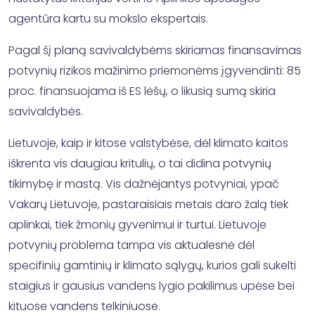
agentūra kartu su mokslo ekspertais.
Pagal šį planą savivaldybėms skiriamas finansavimas
potvynių rizikos mažinimo priemonėms įgyvendinti: 85
proc. finansuojama iš ES lėšų, o likusią sumą skiria
savivaldybės.
Lietuvoje, kaip ir kitose valstybėse, dėl klimato kaitos
iškrenta vis daugiau kritulių, o tai didina potvynių
tikimybę ir mastą. Vis dažnėjantys potvyniai, ypač
Vakarų Lietuvoje, pastaraisiais metais daro žalą tiek
aplinkai, tiek žmonių gyvenimui ir turtui. Lietuvoje
potvynių problema tampa vis aktualesnė dėl
specifinių gamtinių ir klimato sąlygų, kurios gali sukelti
staigius ir gausius vandens lygio pakilimus upėse bei
kituose vandens telkiniuose.