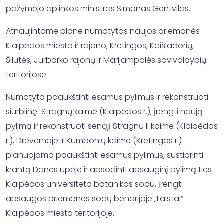
pažymėjo aplinkos ministras Simonas Gentvilas.
Atnaujintame plane numatytos naujos priemonės
Klaipėdos miesto ir rajono, Kretingos, Kaišiadorių,
Šilutės, Jurbarko rajonų ir Marijampolės savivaldybių
teritorijose.
Numatyta paaukštinti esamus pylimus ir rekonstruoti
siurblinę Stragnų kaime (Klaipėdos r.), įrengti naują
pylimą ir rekonstruoti senąjį Stragnų II kaime (Klaipėdos
r.), Drevernoje ir Kumponių kaime (Kretingos r.)
planuojama paaukštinti esamus pylimus, sustiprinti
krantą Danės upėje ir apsodinti apsauginį pylimą ties
Klaipėdos universiteto botanikos sodu, įrengti
apsaugos priemones sodų bendrijoje „Laistai“
Klaipėdos miesto teritorijoje.