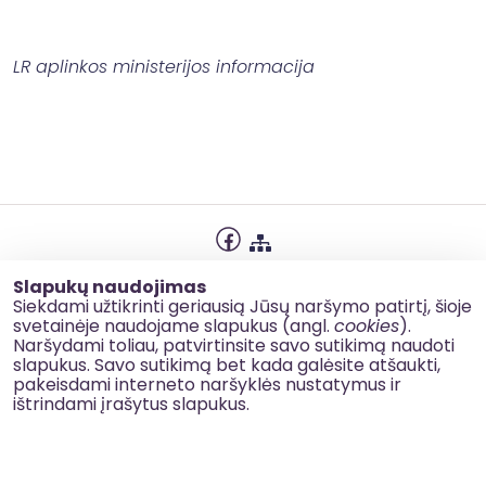
LR aplinkos ministerijos informacija
Privatumo politika
Slapukų naudojimas
Slapukų naudojimas
Siekdami užtikrinti geriausią Jūsų naršymo patirtį, šioje
svetainėje naudojame slapukus (angl.
cookies
).
Korupcijos prevencija
Naršydami toliau, patvirtinsite savo sutikimą naudoti
slapukus. Savo sutikimą bet kada galėsite atšaukti,
Kontaktai
pakeisdami interneto naršyklės nustatymus ir
ištrindami įrašytus slapukus.
© 2026 esinvesticijos.lt