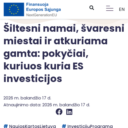
EN
Šiltesni namai, švaresni
miestai ir atkuriama
gamta: pokyčiai,
kuriuos kuria ES
investicijos
2026 m. balandžio 17 d.
Atnaujinimo data: 2026 m. balandžio 17 d.
NaujosKartosLietuva
InvesticijųPrograma