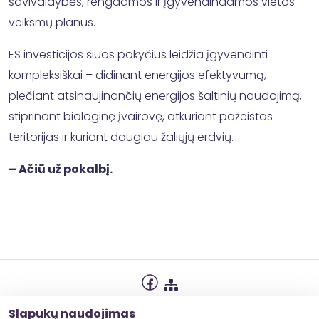
savivaldybės, rengdamos ir įgyvendindamos vietos
veiksmų planus.
ES investicijos šiuos pokyčius leidžia įgyvendinti
kompleksiškai – didinant energijos efektyvumą,
plečiant atsinaujinančių energijos šaltinių naudojimą,
stiprinant biologinę įvairovę, atkuriant pažeistas
teritorijas ir kuriant daugiau žaliųjų erdvių.
– Ačiū už pokalbį.
Privatumo politika
Slapukų naudojimas