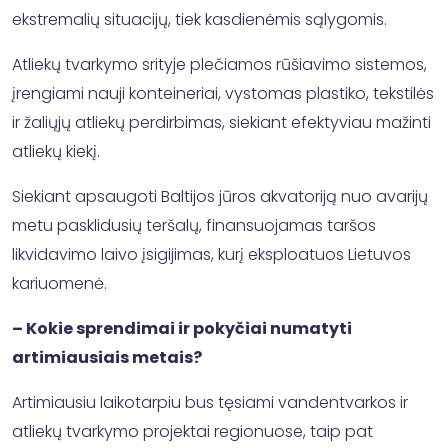
ekstremalių situacijų, tiek kasdienėmis sąlygomis.
Atliekų tvarkymo srityje plečiamos rūšiavimo sistemos,
įrengiami nauji konteineriai, vystomas plastiko, tekstilės
ir žaliųjų atliekų perdirbimas, siekiant efektyviau mažinti
atliekų kiekį.
Siekiant apsaugoti Baltijos jūros akvatoriją nuo avarijų
metu pasklidusių teršalų, finansuojamas taršos
likvidavimo laivo įsigijimas, kurį eksploatuos Lietuvos
kariuomenė.
– Kokie sprendimai ir pokyčiai numatyti
artimiausiais metais?
Artimiausiu laikotarpiu bus tęsiami vandentvarkos ir
atliekų tvarkymo projektai regionuose, taip pat