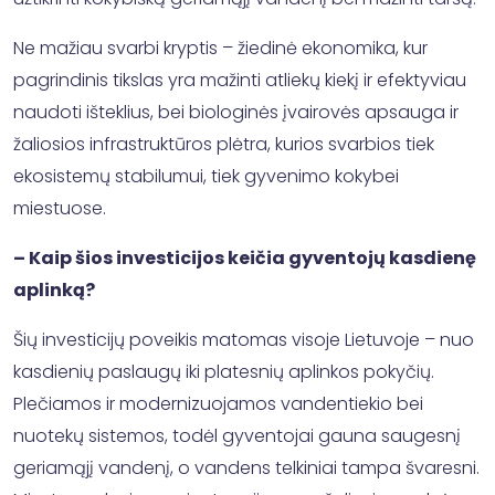
Ne mažiau svarbi kryptis – žiedinė ekonomika, kur
pagrindinis tikslas yra mažinti atliekų kiekį ir efektyviau
naudoti išteklius, bei biologinės įvairovės apsauga ir
žaliosios infrastruktūros plėtra, kurios svarbios tiek
ekosistemų stabilumui, tiek gyvenimo kokybei
miestuose.
– Kaip šios investicijos keičia gyventojų kasdienę
aplinką?
Šių investicijų poveikis matomas visoje Lietuvoje – nuo
kasdienių paslaugų iki platesnių aplinkos pokyčių.
Plečiamos ir modernizuojamos vandentiekio bei
nuotekų sistemos, todėl gyventojai gauna saugesnį
geriamąjį vandenį, o vandens telkiniai tampa švaresni.