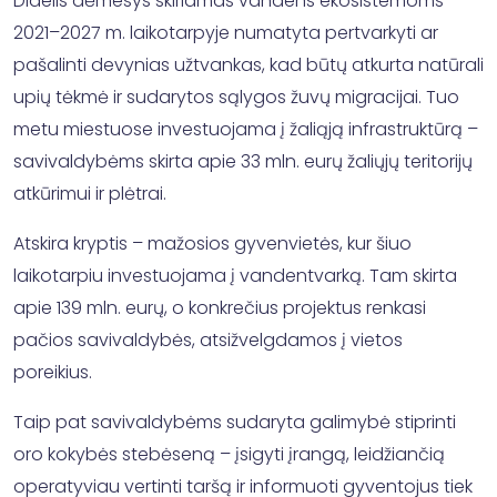
Didelis dėmesys skiriamas vandens ekosistemoms –
2021–2027 m. laikotarpyje numatyta pertvarkyti ar
pašalinti devynias užtvankas, kad būtų atkurta natūrali
upių tėkmė ir sudarytos sąlygos žuvų migracijai. Tuo
metu miestuose investuojama į žaliąją infrastruktūrą –
savivaldybėms skirta apie 33 mln. eurų žaliųjų teritorijų
atkūrimui ir plėtrai.
Atskira kryptis – mažosios gyvenvietės, kur šiuo
laikotarpiu investuojama į vandentvarką. Tam skirta
apie 139 mln. eurų, o konkrečius projektus renkasi
pačios savivaldybės, atsižvelgdamos į vietos
poreikius.
Taip pat savivaldybėms sudaryta galimybė stiprinti
oro kokybės stebėseną – įsigyti įrangą, leidžiančią
operatyviau vertinti taršą ir informuoti gyventojus tiek