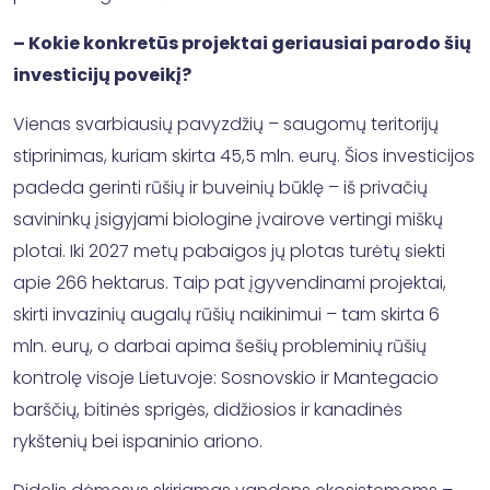
– Kokie konkretūs projektai geriausiai parodo šių
investicijų poveikį?
Vienas svarbiausių pavyzdžių – saugomų teritorijų
stiprinimas, kuriam skirta 45,5 mln. eurų. Šios investicijos
padeda gerinti rūšių ir buveinių būklę – iš privačių
savininkų įsigyjami biologine įvairove vertingi miškų
plotai. Iki 2027 metų pabaigos jų plotas turėtų siekti
apie 266 hektarus. Taip pat įgyvendinami projektai,
skirti invazinių augalų rūšių naikinimui – tam skirta 6
mln. eurų, o darbai apima šešių probleminių rūšių
kontrolę visoje Lietuvoje: Sosnovskio ir Mantegacio
barščių, bitinės sprigės, didžiosios ir kanadinės
rykštenių bei ispaninio ariono.