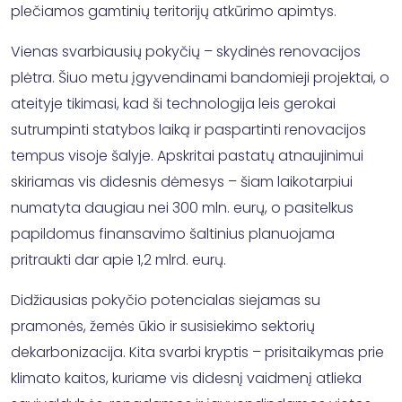
plečiamos gamtinių teritorijų atkūrimo apimtys.
Vienas svarbiausių pokyčių – skydinės renovacijos
plėtra. Šiuo metu įgyvendinami bandomieji projektai, o
ateityje tikimasi, kad ši technologija leis gerokai
sutrumpinti statybos laiką ir paspartinti renovacijos
tempus visoje šalyje. Apskritai pastatų atnaujinimui
skiriamas vis didesnis dėmesys – šiam laikotarpiui
numatyta daugiau nei 300 mln. eurų, o pasitelkus
papildomus finansavimo šaltinius planuojama
pritraukti dar apie 1,2 mlrd. eurų.
Didžiausias pokyčio potencialas siejamas su
pramonės, žemės ūkio ir susisiekimo sektorių
dekarbonizacija. Kita svarbi kryptis – prisitaikymas prie
klimato kaitos, kuriame vis didesnį vaidmenį atlieka