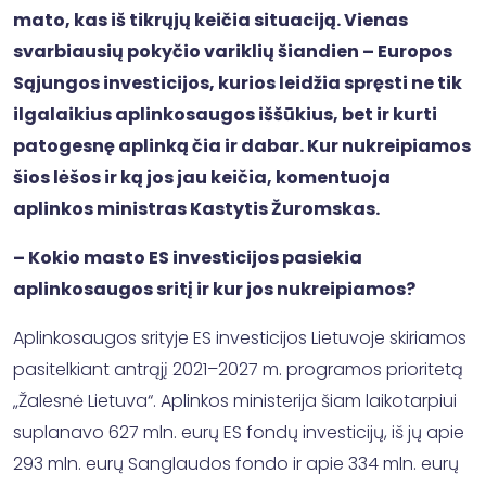
mato, kas iš tikrųjų keičia situaciją. Vienas
svarbiausių pokyčio variklių šiandien – Europos
Sąjungos investicijos, kurios leidžia spręsti ne tik
ilgalaikius aplinkosaugos iššūkius, bet ir kurti
patogesnę aplinką čia ir dabar. Kur nukreipiamos
šios lėšos ir ką jos jau keičia, komentuoja
aplinkos ministras Kastytis Žuromskas.
– Kokio masto ES investicijos pasiekia
aplinkosaugos sritį ir kur jos nukreipiamos?
Aplinkosaugos srityje ES investicijos Lietuvoje skiriamos
pasitelkiant antrąjį 2021–2027 m. programos prioritetą
„Žalesnė Lietuva“. Aplinkos ministerija šiam laikotarpiui
suplanavo 627 mln. eurų ES fondų investicijų, iš jų apie
293 mln. eurų Sanglaudos fondo ir apie 334 mln. eurų