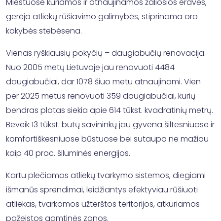
Miestuose kuriamos ir atnaujinamos žaliosios erdvės,
gerėja atliekų rūšiavimo galimybės, stiprinama oro
kokybės stebėsena.
Vienas ryškiausių pokyčių – daugiabučių renovacija.
Nuo 2005 metų Lietuvoje jau renovuoti 4484
daugiabučiai, dar 1078 šiuo metu atnaujinami. Vien
per 2025 metus renovuoti 359 daugiabučiai, kurių
bendras plotas siekia apie 614 tūkst. kvadratinių metrų.
Beveik 13 tūkst. butų savininkų jau gyvena šiltesniuose ir
komfortiškesniuose būstuose bei sutaupo ne mažiau
kaip 40 proc. šiluminės energijos.
Kartu plečiamos atliekų tvarkymo sistemos, diegiami
išmanūs sprendimai, leidžiantys efektyviau rūšiuoti
atliekas, tvarkomos užterštos teritorijos, atkuriamos
pažeistos gamtinės zonos.