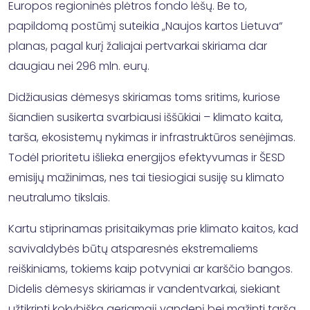
Europos regioninės plėtros fondo lėšų. Be to,
papildomą postūmį suteikia „Naujos kartos Lietuva“
planas, pagal kurį žaliajai pertvarkai skiriama dar
daugiau nei 296 mln. eurų.
Didžiausias dėmesys skiriamas toms sritims, kuriose
šiandien susikerta svarbiausi iššūkiai – klimato kaita,
tarša, ekosistemų nykimas ir infrastruktūros senėjimas.
Todėl prioritetu išlieka energijos efektyvumas ir ŠESD
emisijų mažinimas, nes tai tiesiogiai susiję su klimato
neutralumo tikslais.
Kartu stiprinamas prisitaikymas prie klimato kaitos, kad
savivaldybės būtų atsparesnės ekstremaliems
reiškiniams, tokiems kaip potvyniai ar karščio bangos.
Didelis dėmesys skiriamas ir vandentvarkai, siekiant
užtikrinti kokybišką geriamąjį vandenį bei mažinti taršą.