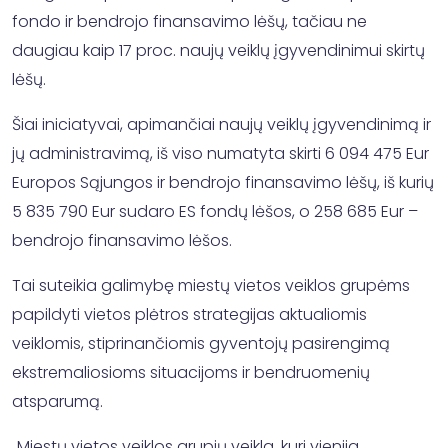
fondo ir bendrojo finansavimo lėšų, tačiau ne
daugiau kaip 17 proc. naujų veiklų įgyvendinimui skirtų
lėšų.
Šiai iniciatyvai, apimančiai naujų veiklų įgyvendinimą ir
jų administravimą, iš viso numatyta skirti 6 094 475 Eur
Europos Sąjungos ir bendrojo finansavimo lėšų, iš kurių
5 835 790 Eur sudaro ES fondų lėšos, o 258 685 Eur –
bendrojo finansavimo lėšos.
Tai suteikia galimybę miestų vietos veiklos grupėms
papildyti vietos plėtros strategijas aktualiomis
veiklomis, stiprinančiomis gyventojų pasirengimą
ekstremaliosioms situacijoms ir bendruomenių
atsparumą.
„Miestų vietos veiklos grupių veikla, kuri vienija