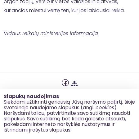
organizacijų, verslo ir vietos valdžios iniciatyvas,
kuriančias miestui vertę ten, kur jos labiausiai reikia.
Vidaus reikalų ministerijos informacija
Privatumo politika
Slapukų naudojimas
Slapukų naudojimas
Siekdami užtikrinti geriausią Jūsų naršymo patirtį, šioje
svetainėje naudojame slapukus (angl.
cookies
).
Korupcijos prevencija
Naršydami toliau, patvirtinsite savo sutikimą naudoti
slapukus. Savo sutikimą bet kada galėsite atšaukti,
Kontaktai
pakeisdami interneto naršyklės nustatymus ir
ištrindami įrašytus slapukus.
© 2026 esinvesticijos.lt