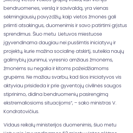
bendruomenes, verslą ir savivaldą, yra vienas
sėkmingiausių pavyzdžių, kaip vietos žmonės gali
priimti atsakingus, duomenimis ir savo patirtimi grįstus
sprendimus. Šiuo metu Lietuvos miestuose
įgyvendinama daugiau nei pusšimtis iniciatyvų ir
projektų, kurie mažina socialinę atskirtį, suteikia naujų
galimybių jaunimui, vyresnio amžiaus žmonėms,
žmonėms su negalia ir kitoms pažeidžiamoms
grupėms. Ne mažiau svarbu, kad šios iniciatyvos vis
aktyviau prisideda ir prie gyventojų civilinės saugos
stiprinimo, didina bendruomenių pasirengimą
ekstremaliosioms situacijoms“, – sako ministras V.
Kondratovičius.
Vidaus reikalų ministerijos duomenimis, šiuo metu