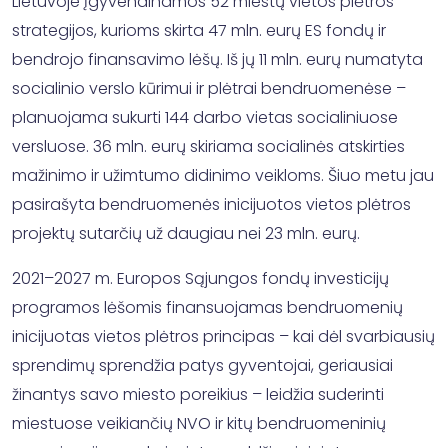
Lietuvoje įgyvendinamos 52 miestų vietos plėtros
strategijos, kurioms skirta 47 mln. eurų ES fondų ir
bendrojo finansavimo lėšų. Iš jų 11 mln. eurų numatyta
socialinio verslo kūrimui ir plėtrai bendruomenėse –
planuojama sukurti 144 darbo vietas socialiniuose
versluose. 36 mln. eurų skiriama socialinės atskirties
mažinimo ir užimtumo didinimo veikloms. Šiuo metu jau
pasirašyta bendruomenės inicijuotos vietos plėtros
projektų sutarčių už daugiau nei 23 mln. eurų.
2021–2027 m. Europos Sąjungos fondų investicijų
programos lėšomis finansuojamas bendruomenių
inicijuotas vietos plėtros principas – kai dėl svarbiausių
sprendimų sprendžia patys gyventojai, geriausiai
žinantys savo miesto poreikius – leidžia suderinti
miestuose veikiančių NVO ir kitų bendruomeninių