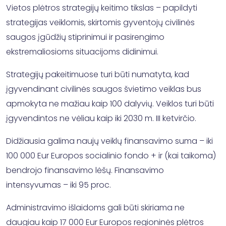
Vietos plėtros strategijų keitimo tikslas – papildyti
strategijas veiklomis, skirtomis gyventojų civilinės
saugos įgūdžių stiprinimui ir pasirengimo
ekstremaliosioms situacijoms didinimui.
Strategijų pakeitimuose turi būti numatyta, kad
įgyvendinant civilinės saugos švietimo veiklas bus
apmokyta ne mažiau kaip 100 dalyvių. Veiklos turi būti
įgyvendintos ne vėliau kaip iki 2030 m. III ketvirčio.
Didžiausia galima naujų veiklų finansavimo suma – iki
100 000 Eur Europos socialinio fondo + ir (kai taikoma)
bendrojo finansavimo lėšų. Finansavimo
intensyvumas – iki 95 proc.
Administravimo išlaidoms gali būti skiriama ne
daugiau kaip 17 000 Eur Europos regioninės plėtros