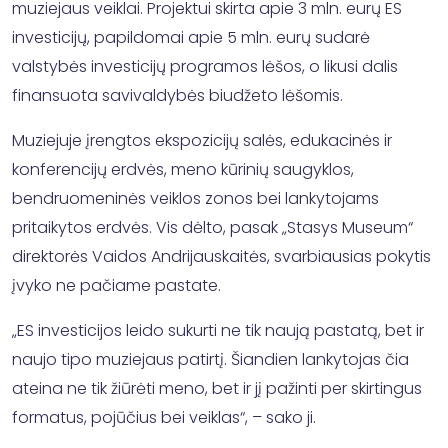
muziejaus veiklai. Projektui skirta apie 3 mln. eurų ES
investicijų, papildomai apie 5 mln. eurų sudarė
valstybės investicijų programos lėšos, o likusi dalis
finansuota savivaldybės biudžeto lėšomis.
Muziejuje įrengtos ekspozicijų salės, edukacinės ir
konferencijų erdvės, meno kūrinių saugyklos,
bendruomeninės veiklos zonos bei lankytojams
pritaikytos erdvės. Vis dėlto, pasak „Stasys Museum“
direktorės Vaidos Andrijauskaitės, svarbiausias pokytis
įvyko ne pačiame pastate.
„ES investicijos leido sukurti ne tik naują pastatą, bet ir
naujo tipo muziejaus patirtį. Šiandien lankytojas čia
ateina ne tik žiūrėti meno, bet ir jį pažinti per skirtingus
formatus, pojūčius bei veiklas“, – sako ji.