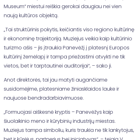
Museum“ miestui reiškia gerokai daugiau nei vien
naują kultūros objektą.
„Tai struktūrinis pokytis, keičiantis viso regiono kultūrinę
ir ekonominę trajektoriją. Muziejus veikia kaip kultūrinio
turizmo ašis – jis įtraukia Panevėžį į platesnį Europos
kultūrinį žemėlapį ir tampa priežastimi atvykti ne tik
vietos, bet ir tarptautinei auditorijai“, – sako ji.
Anot direktorės, tai jau matyti augančiame
susidomėjime, platesniame žiniasklaidos lauke ir
naujuose bendradarbiavimuose.
„Formuojasi aiškesnė kryptis – Panevėžys kaip
šiuolaikinio meno ir kūrybinių industrijų miestas.
Muziejus tampa simboliu, kuris traukia ne tik lankytojus,
bet ir kūrėjus, partnerius bei iniciatyvas“, – teigia V.