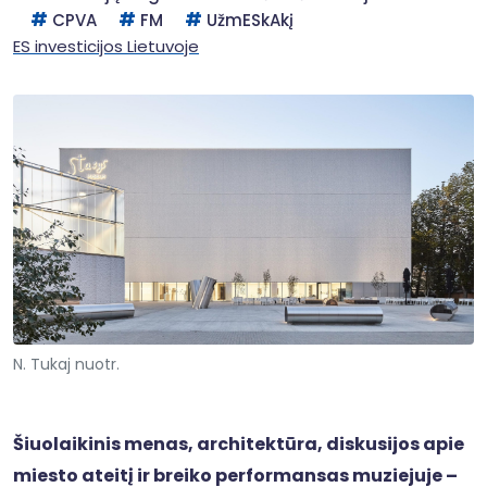
CPVA
FM
UžmESkAkį
ES investicijos Lietuvoje
N. Tukaj nuotr.
Šiuolaikinis menas, architektūra, diskusijos apie
miesto ateitį ir breiko performansas muziejuje –