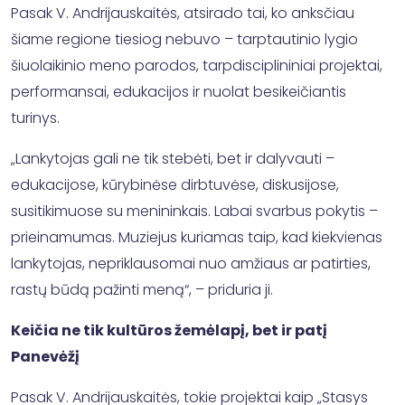
Pasak V. Andrijauskaitės, atsirado tai, ko anksčiau
šiame regione tiesiog nebuvo – tarptautinio lygio
šiuolaikinio meno parodos, tarpdisciplininiai projektai,
performansai, edukacijos ir nuolat besikeičiantis
turinys.
„Lankytojas gali ne tik stebėti, bet ir dalyvauti –
edukacijose, kūrybinėse dirbtuvėse, diskusijose,
susitikimuose su menininkais. Labai svarbus pokytis –
prieinamumas. Muziejus kuriamas taip, kad kiekvienas
lankytojas, nepriklausomai nuo amžiaus ar patirties,
rastų būdą pažinti meną“, – priduria ji.
Keičia ne tik kultūros žemėlapį, bet ir patį
Panevėžį
Pasak V. Andrijauskaitės, tokie projektai kaip „Stasys