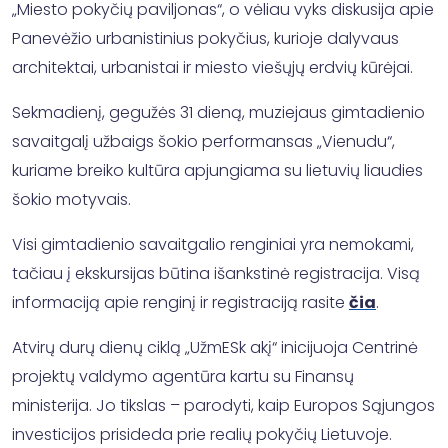
„Miesto pokyčių paviljonas“, o vėliau vyks diskusija apie
Panevėžio urbanistinius pokyčius, kurioje dalyvaus
architektai, urbanistai ir miesto viešųjų erdvių kūrėjai.
Sekmadienį, gegužės 31 dieną, muziejaus gimtadienio
savaitgalį užbaigs šokio performansas „Vienudu“,
kuriame breiko kultūra apjungiama su lietuvių liaudies
šokio motyvais.
Visi gimtadienio savaitgalio renginiai yra nemokami,
tačiau į ekskursijas būtina išankstinė registracija. Visą
informaciją apie renginį ir registraciją rasite
čia
.
Atvirų durų dienų ciklą „UžmESk akį“ inicijuoja Centrinė
projektų valdymo agentūra kartu su Finansų
ministerija. Jo tikslas – parodyti, kaip Europos Sąjungos
investicijos prisideda prie realių pokyčių Lietuvoje.