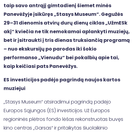
taip savo antrąjį gimtadienį šiemet minės
Panevėžyje įsikūręs „Stasys Museum“. Gegužės
29–31 dienomis atvirų durų dienų ciklas „UžmESk
akį“ kviečia ne tik nemokamai aplankyti muziejų,
bet ir įsitraukti į tris dienas truksiančią programą
– nuo ekskursijų po parodas iki šokio
performanso „Vienudu“ bei pokalbių apie tai,
kaip keičiasi pats Panevėžys.
ES investicijos padėjo pagrindą naujos kartos
muziejui
„Stasys Museum“ atsiradimui pagrindą padėjo
Europos Sąjungos (ES) investicijos. Už Europos
regioninės plėtros fondo lėšas rekonstruotas buvęs
kino centras „Garsas“ ir pritaikytas šiuolaikinio