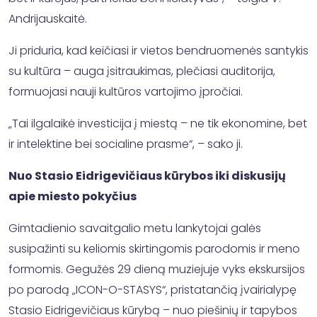
Andrijauskaitė.
Ji priduria, kad keičiasi ir vietos bendruomenės santykis
su kultūra – auga įsitraukimas, plečiasi auditorija,
formuojasi nauji kultūros vartojimo įpročiai.
„Tai ilgalaikė investicija į miestą – ne tik ekonomine, bet
ir intelektine bei socialine prasme“, – sako ji.
Nuo Stasio Eidrigevičiaus kūrybos iki diskusijų
apie miesto pokyčius
Gimtadienio savaitgalio metu lankytojai galės
susipažinti su keliomis skirtingomis parodomis ir meno
formomis. Gegužės 29 dieną muziejuje vyks ekskursijos
po parodą „ICON-O-STASYS“, pristatančią įvairialypę
Stasio Eidrigevičiaus kūrybą – nuo piešinių ir tapybos