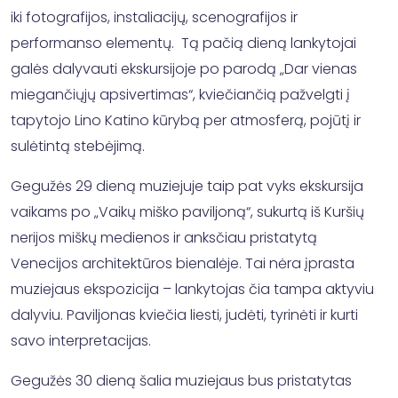
iki fotografijos, instaliacijų, scenografijos ir
performanso elementų. Tą pačią dieną lankytojai
galės dalyvauti ekskursijoje po parodą „Dar vienas
miegančiųjų apsivertimas“, kviečiančią pažvelgti į
tapytojo Lino Katino kūrybą per atmosferą, pojūtį ir
sulėtintą stebėjimą.
Gegužės 29 dieną muziejuje taip pat vyks ekskursija
vaikams po „Vaikų miško paviljoną“, sukurtą iš Kuršių
nerijos miškų medienos ir anksčiau pristatytą
Venecijos architektūros bienalėje. Tai nėra įprasta
muziejaus ekspozicija – lankytojas čia tampa aktyviu
dalyviu. Paviljonas kviečia liesti, judėti, tyrinėti ir kurti
savo interpretacijas.
Gegužės 30 dieną šalia muziejaus bus pristatytas