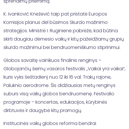
sprendimų priėmimą.
K. Ivanković Knežević taip pat pristatė Europos
Komisijos planus dėl būsimos Skurdo mažinimo
strategijos. Ministrė I. Ruginienė pabrėžė, kad būtina
skirti daugiau dėmesio vaikų ir kitų pažeidžiamų grupių
skurdo mažinimui bei bendruomeniškumo stiprinimui.
Globos savaitę vainikuos finalinis renginys –
Globojančių šeimų vasaros festivalis „Vaikai yra vaikai“,
kuris vyks šeštadienį nuo 12 iki 16 val. Trakų rajone,
Paluknio aerodrome. Šis didžiausias metų renginys
suburs visą vaikų globos bendruomenę. Festivalio
programoje – koncertas, edukacijos, kūrybinės
dirbtuvės ir daugybė kitų pramogų.
Institucinės vaikų globos reforma bendrai