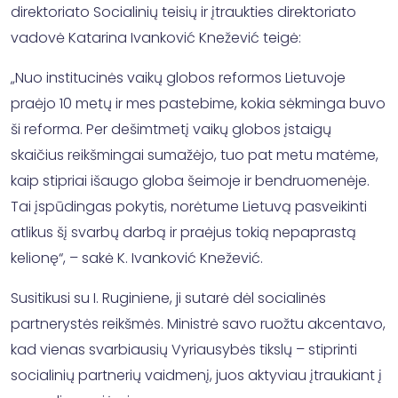
direktoriato Socialinių teisių ir įtraukties direktoriato
vadovė Katarina Ivanković Knežević teigė:
„Nuo institucinės vaikų globos reformos Lietuvoje
praėjo 10 metų ir mes pastebime, kokia sėkminga buvo
ši reforma. Per dešimtmetį vaikų globos įstaigų
skaičius reikšmingai sumažėjo, tuo pat metu matėme,
kaip stipriai išaugo globa šeimoje ir bendruomenėje.
Tai įspūdingas pokytis, norėtume Lietuvą pasveikinti
atlikus šį svarbų darbą ir praėjus tokią nepaprastą
kelionę“, – sakė K. Ivanković Knežević.
Susitikusi su I. Ruginiene, ji sutarė dėl socialinės
partnerystės reikšmės. Ministrė savo ruožtu akcentavo,
kad vienas svarbiausių Vyriausybės tikslų – stiprinti
socialinių partnerių vaidmenį, juos aktyviau įtraukiant į