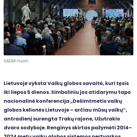
SADM nuotr.
Lietuvoje vyksta Vaikų globos savaitė, kuri tęsis
iki liepos 5 dienos. Simboliniu jos atidarymu tapo
nacionalinė konferencija „Dešimtmetis vaikų
globos kelionės Lietuvoje – arčiau mūsų vaikų“,
antradienį surengta Trakų rajone, Užutrakio
dvaro sodyboje. Renginys skirtas pažymėti 2014–
2024 metų vaikų globos sistemos pertvarkos