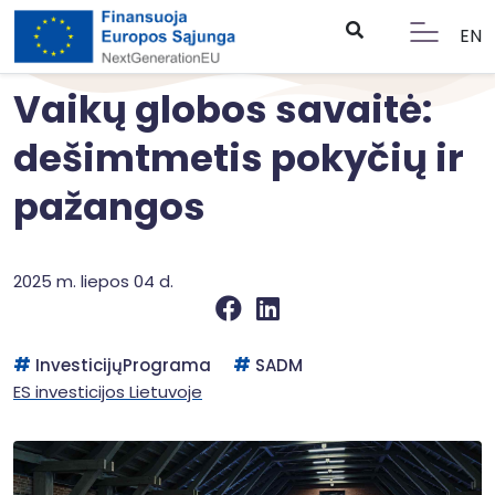
EN
Vaikų globos savaitė:
dešimtmetis pokyčių ir
pažangos
2025 m. liepos 04 d.
InvesticijųPrograma
SADM
ES investicijos Lietuvoje