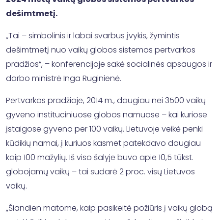
dešimtmetį.
„Tai – simbolinis ir labai svarbus įvykis, žymintis
dešimtmetį nuo vaikų globos sistemos pertvarkos
pradžios“, – konferencijoje sakė socialinės apsaugos ir
darbo ministrė Inga Ruginienė.
Pertvarkos pradžioje, 2014 m., daugiau nei 3500 vaikų
gyveno instituciniuose globos namuose – kai kuriose
įstaigose gyveno per 100 vaikų. Lietuvoje veikė penki
kūdikių namai, į kuriuos kasmet patekdavo daugiau
kaip 100 mažylių. Iš viso šalyje buvo apie 10,5 tūkst.
globojamų vaikų – tai sudarė 2 proc. visų Lietuvos
vaikų.
„Šiandien matome, kaip pasikeitė požiūris į vaikų globą