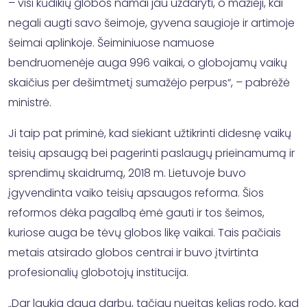
– visi kūdikių globos namai jau uždaryti, o mažieji, kai
negali augti savo šeimoje, gyvena saugioje ir artimoje
šeimai aplinkoje. Šeiminiuose namuose
bendruomenėje auga 996 vaikai, o globojamų vaikų
skaičius per dešimtmetį sumažėjo perpus“, – pabrėžė
ministrė.
Ji taip pat priminė, kad siekiant užtikrinti didesnę vaikų
teisių apsaugą bei pagerinti paslaugų prieinamumą ir
sprendimų skaidrumą, 2018 m. Lietuvoje buvo
įgyvendinta vaiko teisių apsaugos reforma. Šios
reformos dėka pagalbą ėmė gauti ir tos šeimos,
kuriose auga be tėvų globos likę vaikai. Tais pačiais
metais atsirado globos centrai ir buvo įtvirtinta
profesionalių globotojų institucija.
„Dar laukia daug darbų, tačiau nueitas kelias rodo, kad