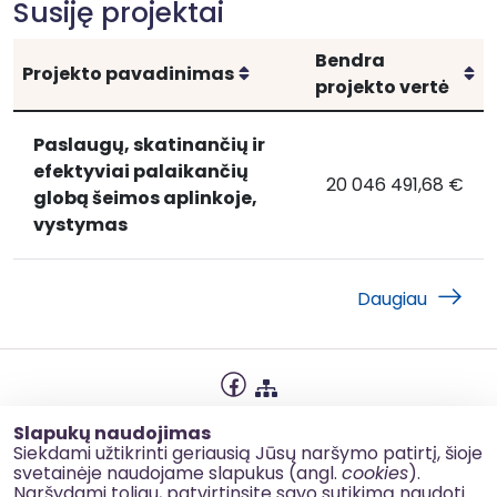
Susiję projektai
Bendra
Rikiuoti
Ri
Projekto pavadinimas
projekto vertė
Paslaugų, skatinančių ir
efektyviai palaikančių
20 046 491,68 €
Paslaugų,
Paslaugų, skatinanč
globą šeimos aplinkoje,
skatinančių
vystymas
ir
efektyviai
Daugiau
palaikančių
globą
šeimos
aplinkoje,
vystymas
Privatumo politika
Slapukų naudojimas
Slapukų naudojimas
Siekdami užtikrinti geriausią Jūsų naršymo patirtį, šioje
svetainėje naudojame slapukus (angl.
cookies
).
Korupcijos prevencija
Naršydami toliau, patvirtinsite savo sutikimą naudoti