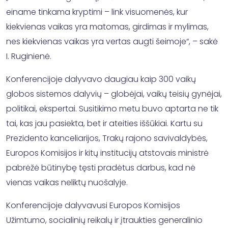
einame tinkama kryptimi – link visuomenės, kur
kiekvienas vaikas yra matomas, girdimas ir mylimas,
nes kiekvienas vaikas yra vertas augti šeimoje“, – sakė
I. Ruginienė.
Konferencijoje dalyvavo daugiau kaip 300 vaikų
globos sistemos dalyvių – globėjai, vaikų teisių gynėjai,
politikai, ekspertai. Susitikimo metu buvo aptarta ne tik
tai, kas jau pasiekta, bet ir ateities iššūkiai. Kartu su
Prezidento kanceliarijos, Trakų rajono savivaldybės,
Europos Komisijos ir kitų institucijų atstovais ministrė
pabrėžė būtinybę tęsti pradėtus darbus, kad nė
vienas vaikas neliktų nuošalyje.
Konferencijoje dalyvavusi Europos Komisijos
Užimtumo, socialinių reikalų ir įtraukties generalinio