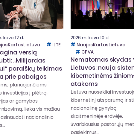
. kovo 12 d.
2026 m. kovo 10 d.
josKartosLietuva
ILTE
NaujosKartosLietuva
ragina verslą
CPVA
Nematomas skydas v
bti: „Milijardas
Lietuvos: nauja sist
lui“ paraiškų teikimas
kibernetinėms žinioms
ja prie pabaigos
atakoms
ms, planuojančioms
Lietuva nuosekliai investuoja
 investicijas į plėtrą,
kibernetinį atsparumą ir st
cijas ar gamybos
nacionalinę gynybą
izavimą, lieka vis mažiau
skaitmeninėje erdvėje.
pasinaudoti nacionalinio
Svarbiausius pastarųjų me
...
pasiekimus...