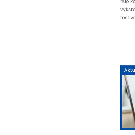
nuo k
vyksta
festiv
Aktu