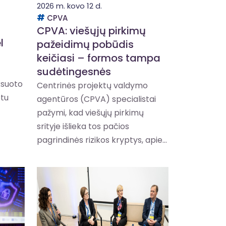
2026 m. kovo 12 d.
CPVA
CPVA: viešųjų pirkimų
l
pažeidimų pobūdis
keičiasi – formos tampa
sudėtingesnės
ksuoto
Centrinės projektų valdymo
etu
agentūros (CPVA) specialistai
pažymi, kad viešųjų pirkimų
srityje išlieka tos pačios
pagrindinės rizikos kryptys, apie...