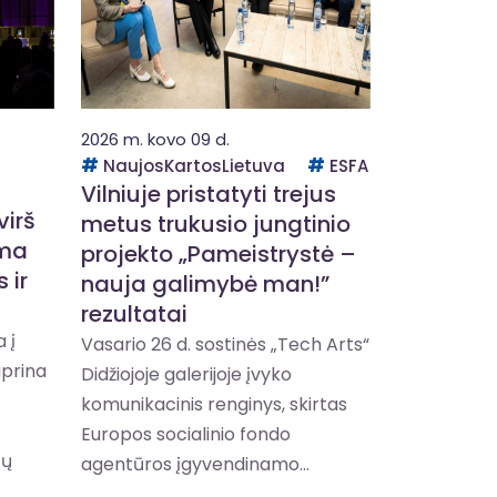
2026 m. kovo 09 d.
NaujosKartosLietuva
ESFA
Vilniuje pristatyti trejus
irš
metus trukusio jungtinio
ema
projekto „Pameistrystė –
 ir
nauja galimybė man!”
rezultatai
 į
Vasario 26 d. sostinės „Tech Arts“
iprina
Didžiojoje galerijoje įvyko
komunikacinis renginys, skirtas
Europos socialinio fondo
tų
agentūros įgyvendinamo...