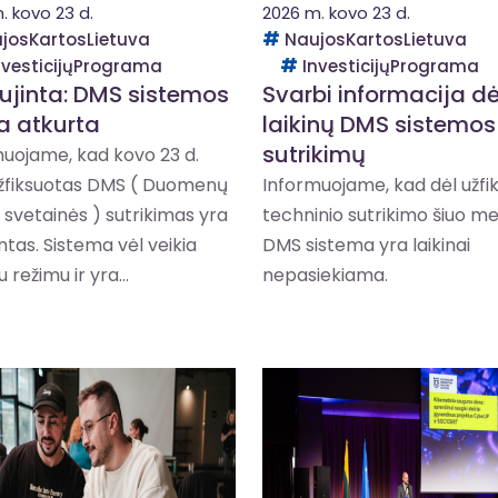
. kovo 23 d.
2026 m. kovo 23 d.
josKartosLietuva
NaujosKartosLietuva
nvesticijųPrograma
InvesticijųPrograma
ujinta: DMS sistemos
Svarbi informacija dė
la atkurta
laikinų DMS sistemos
sutrikimų
uojame, kad kovo 23 d.
užfiksuotas DMS ( Duomenų
Informuojame, kad dėl užfi
svetainės ) sutrikimas yra
techninio sutrikimo šiuo m
ntas. Sistema vėl veikia
DMS sistema yra laikinai
 režimu ir yra...
nepasiekiama.