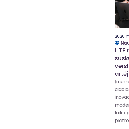
2026 m
Nau
ILTE 
susku
vers
artė
Įmonė
dideles
inova
modern
laiko 
plėtros