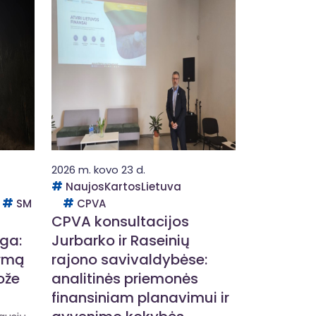
2026 m. kovo 23 d.
NaujosKartosLietuva
SM
CPVA
CPVA konsultacijos
nga:
Jurbarko ir Raseinių
irmą
rajono savivaldybėse:
ože
analitinės priemonės
finansiniam planavimui ir