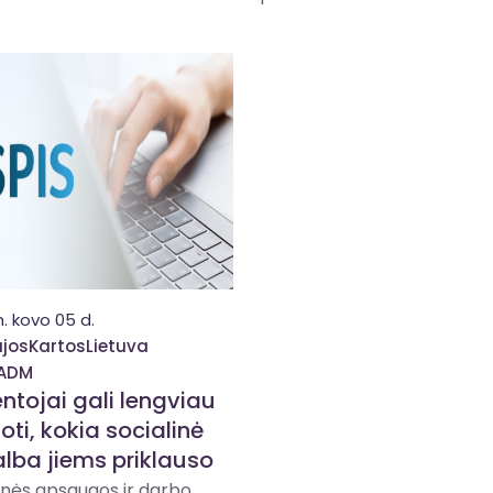
. kovo 05 d.
josKartosLietuva
ADM
ntojai gali lengviau
oti, kokia socialinė
lba jiems priklauso
inės apsaugos ir darbo