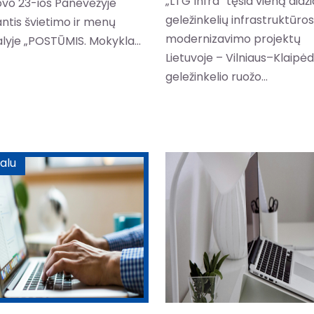
„LTG Infra“ tęsia vieną didž
ovo 23-ios Panevėžyje
geležinkelių infrastruktūros
ntis švietimo ir menų
modernizavimo projektų
alyje „POSTŪMIS. Mokykla...
Lietuvoje – Vilniaus–Klaipė
geležinkelio ruožo...
alu