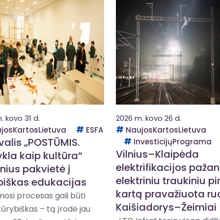
. kovo 31 d.
2026 m. kovo 26 d.
josKartosLietuva
ESFA
NaujosKartosLietuva
ivalis „POSTŪMIS.
InvesticijųPrograma
Vilnius–Klaipėda
kla kaip kultūra“
elektrifikacijos paža
nius pakvietė į
elektriniu traukiniu p
biškas edukacijas
kartą pravažiuota ru
osi procesas gali būti
Kaišiadorys–Žeimiai
kūrybiškas – tą įrodė jau