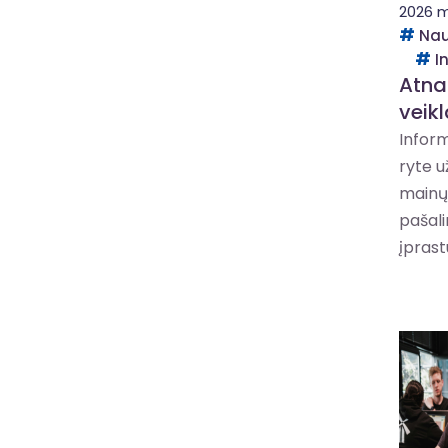
2026 m
Nau
I
Atna
veik
Inform
ryte 
mainų 
pašali
įprastu