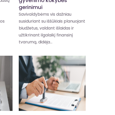
gyvenimo kokybės
iausių
gerinimui
Savivaldybėms vis dažniau
dos
susiduriant su iššūkiais planuojant
biudžetus, valdant išlaidas ir
užtikrinant ilgalaikį finansinį
tvarumą, didėja...