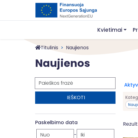
Kvietimai
P
Titulinis
Naujienos
Naujienos
Paieška
Aktyvū
Kateg
Naujo
Paskelbimo data
Rezult
-