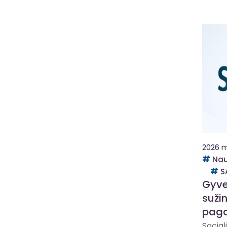
2026 m
Nau
S
Gyve
sužin
paga
Social