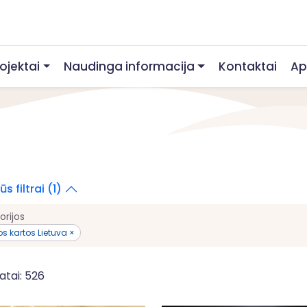
rojektai
Naudinga informacija
Kontaktai
Ap
s filtrai (1)
orijos
s kartos Lietuva ×
atai: 526