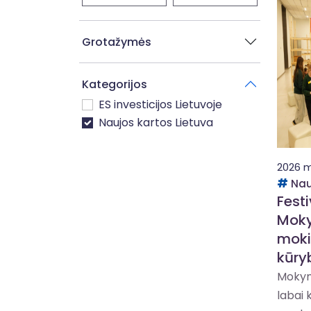
Grotažymės
Kategorijos
ES investicijos Lietuvoje
Naujos kartos Lietuva
2026 m
Nau
Fest
Moky
moki
kūry
Mokym
labai 