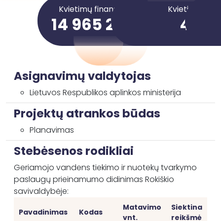
Kvietimų finansavimo suma
Kvietimai
14 965 218,58 €
4
Asignavimų valdytojas
Lietuvos Respublikos aplinkos ministerija
Projektų atrankos būdas
Planavimas
Stebėsenos rodikliai
Geriamojo vandens tiekimo ir nuotekų tvarkymo
paslaugų prieinamumo didinimas Rokiškio
savivaldybėje:
Matavimo
Siektina
Pavadinimas
Kodas
vnt.
reikšmė