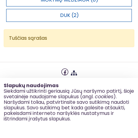
vnt.
reikšmė
Gyventojai,
DUK (2)
prisijungę prie
patobulintų
viešojo
R.B.2.2041
asmenys
260,00
Tuščias sąrašas
vandens
tiekimo
sistemų
Viešojo
nuotekų
surinkimo
Privatumo politika
tinklo naujų
Slapukų naudojimas
P.B.2.0031
km
9,56
Slapukų naudojimas
Siekdami užtikrinti geriausią Jūsų naršymo patirtį, šioje
arba
svetainėje naudojame slapukus (angl.
cookies
).
atnaujintų
Korupcijos prevencija
Naršydami toliau, patvirtinsite savo sutikimą naudoti
vamzdynų
slapukus. Savo sutikimą bet kada galėsite atšaukti,
Kontaktai
ilgis
pakeisdami interneto naršyklės nustatymus ir
ištrindami įrašytus slapukus.
Gyventojai,
© 2026 esinvesticijos.lt
prisijungę
bent prie