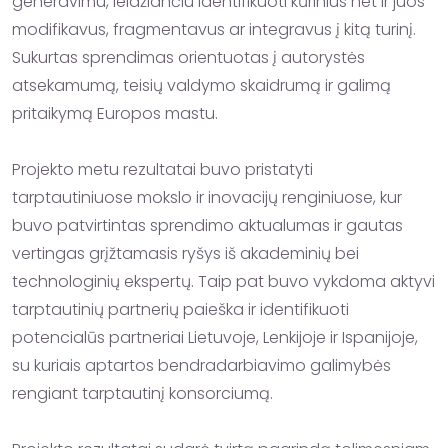
generavimu, leidžiančiu identifikuoti kūrinius net ir juos 
modifikavus, fragmentavus ar integravus į kitą turinį. 
Sukurtas sprendimas orientuotas į autorystės 
atsekamumą, teisių valdymo skaidrumą ir galimą 
pritaikymą Europos mastu.

Projekto metu rezultatai buvo pristatyti 
tarptautiniuose mokslo ir inovacijų renginiuose, kur 
buvo patvirtintas sprendimo aktualumas ir gautas 
vertingas grįžtamasis ryšys iš akademinių bei 
technologinių ekspertų. Taip pat buvo vykdoma aktyvi 
tarptautinių partnerių paieška ir identifikuoti 
potencialūs partneriai Lietuvoje, Lenkijoje ir Ispanijoje, 
su kuriais aptartos bendradarbiavimo galimybės 
rengiant tarptautinį konsorciumą.
