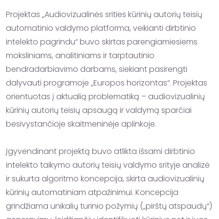
Projektas „Audiovizualinės srities kūrinių autorių teisių 
automatinio valdymo platforma, veikianti dirbtinio 
intelekto pagrindu“ buvo skirtas parengiamiesiems 
moksliniams, analitiniams ir tarptautinio 
bendradarbiavimo darbams, siekiant pasirengti 
dalyvauti programoje „Europos horizontas“. Projektas 
orientuotas į aktualią problematiką – audiovizualinių 
kūrinių autorių teisių apsaugą ir valdymą sparčiai 
besivystančioje skaitmeninėje aplinkoje.

Įgyvendinant projektą buvo atlikta išsami dirbtinio 
intelekto taikymo autorių teisių valdymo srityje analizė 
ir sukurta algoritmo koncepcija, skirta audiovizualinių 
kūrinių automatiniam atpažinimui. Koncepcija 
grindžiama unikalių turinio požymių („pirštų atspaudų“) 