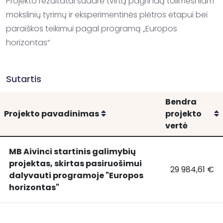
Projekto rezultatai sudarė tvirtą pagrindą tolimesniam 
mokslinių tyrimų ir eksperimentinės plėtros etapui bei 
paraiškos teikimui pagal programą „Europos 
horizontas“
Sutartis
Bendra
Rikiuoti
R
Projekto pavadinimas
projekto
vertė
MB Aivinci startinis galimybių
projektas, skirtas pasiruošimui
29 984,61 €
MB
MB Aivinci st
dalyvauti programoje "Europos
Aivinci
horizontas"
startinis
galimybių
projektas,