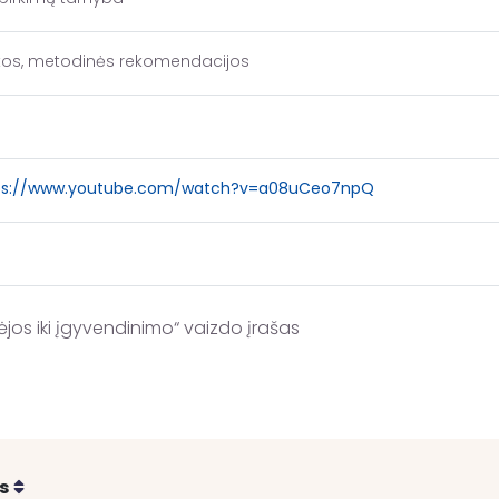
kos, metodinės rekomendacijos
ps://www.youtube.com/watch?v=a08uCeo7npQ
ėjos iki įgyvendinimo“ vaizdo įrašas
Rikiuoti
s