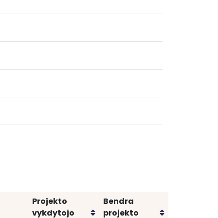
Projekto
Bendra
Rikiuoti
Rikiuoti
vykdytojo
projekto