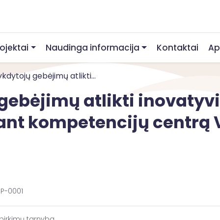
rojektai
Naudinga informacija
Kontaktai
Ap
kdytojų gebėjimų atlikti...
gebėjimų atlikti inovatyv
iant kompetencijų centrą 
P-0001
 pirkimų tarnyba