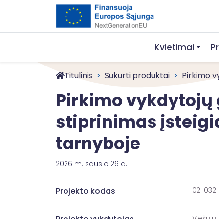
Kvietimai
P
Titulinis
Sukurti produktai
Pirkimo vy
Pirkimo vykdytojų 
stiprinimas įsteig
tarnyboje
2026 m. sausio 26 d.
Projekto kodas
02-032-
Projekto vykdytojas
Viešųjų