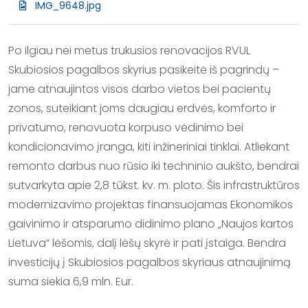
IMG_9648.jpg
Po ilgiau nei metus trukusios renovacijos RVUL 
Skubiosios pagalbos skyrius pasikeitė iš pagrindų – 
jame atnaujintos visos darbo vietos bei pacientų 
zonos, suteikiant joms daugiau erdvės, komforto ir 
privatumo, renovuota korpuso vėdinimo bei 
kondicionavimo įranga, kiti inžineriniai tinklai. Atliekant 
remonto darbus nuo rūsio iki techninio aukšto, bendrai 
sutvarkyta apie 2,8 tūkst. kv. m. ploto. Šis infrastruktūros 
modernizavimo projektas finansuojamas Ekonomikos 
gaivinimo ir atsparumo didinimo plano „Naujos kartos 
Lietuva“ lėšomis, dalį lėšų skyrė ir pati įstaiga. Bendra 
investicijų į Skubiosios pagalbos skyriaus atnaujinimą 
suma siekia 6,9 mln. Eur.