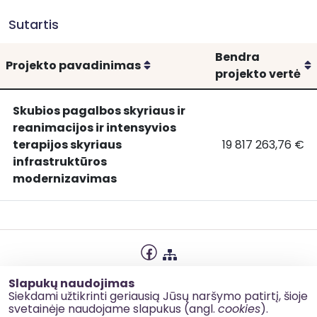
Sutartis
Bendra
Rikiuoti
R
Projekto pavadinimas
projekto vertė
Skubios pagalbos skyriaus ir
reanimacijos ir intensyvios
terapijos skyriaus
19 817 263,76 €
Skubios
Skubios pagalbos 
infrastruktūros
pagalbos
modernizavimas
skyriaus
ir
reanimacijos
ir
intensyvios
terapijos
Privatumo politika
Slapukų naudojimas
skyriaus
Slapukų naudojimas
Siekdami užtikrinti geriausią Jūsų naršymo patirtį, šioje
infrastruktūros
svetainėje naudojame slapukus (angl.
cookies
).
Korupcijos prevencija