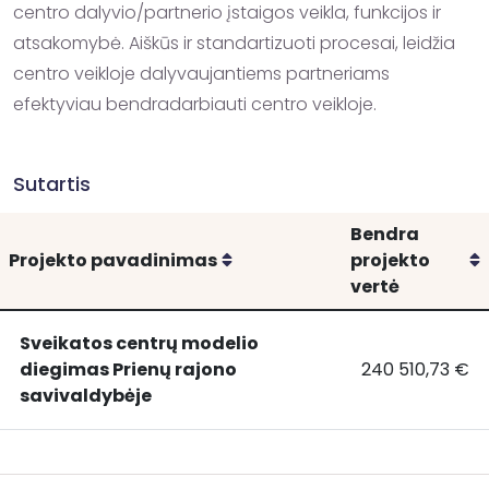
centro dalyvio/partnerio įstaigos veikla, funkcijos ir 
atsakomybė. Aiškūs ir standartizuoti procesai, leidžia 
centro veikloje dalyvaujantiems partneriams 
efektyviau bendradarbiauti centro veikloje.
Sutartis
Bendra
Rikiuoti
R
Projekto pavadinimas
projekto
vertė
Sveikatos centrų modelio
diegimas Prienų rajono
240 510,73 €
Sveikatos
Sveikatos cent
savivaldybėje
centrų
modelio
diegimas
Prienų