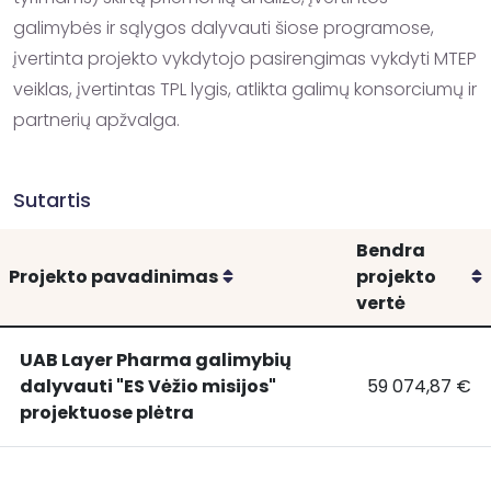
galimybės ir sąlygos dalyvauti šiose programose, 
įvertinta projekto vykdytojo pasirengimas vykdyti MTEP 
veiklas, įvertintas TPL lygis, atlikta galimų konsorciumų ir 
partnerių apžvalga.
Sutartis
Bendra
Rikiuoti
R
Projekto pavadinimas
projekto
vertė
UAB Layer Pharma galimybių
dalyvauti "ES Vėžio misijos"
59 074,87 €
UAB
UAB Layer Phar
projektuose plėtra
Layer
Pharma
galimybių