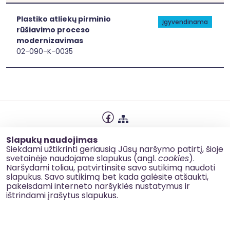
[[link]]
[[link]]
Plastiko atliekų pirminio
Įgyvendinama
rūšiavimo proceso
modernizavimas
02-090-K-0035
Privatumo politika
Slapukų naudojimas
Slapukų naudojimas
Siekdami užtikrinti geriausią Jūsų naršymo patirtį, šioje
svetainėje naudojame slapukus (angl.
cookies
).
Korupcijos prevencija
Naršydami toliau, patvirtinsite savo sutikimą naudoti
slapukus. Savo sutikimą bet kada galėsite atšaukti,
Kontaktai
pakeisdami interneto naršyklės nustatymus ir
ištrindami įrašytus slapukus.
© 2026 esinvesticijos.lt