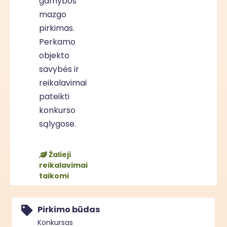
gamybos
mazgo
pirkimas.
Perkamo
objekto
savybės ir
reikalavimai
pateikti
konkurso
sąlygose.
Žalieji
reikalavimai
taikomi
Pirkimo būdas
Konkursas