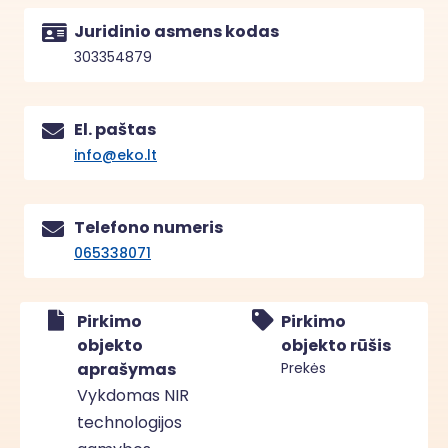
Juridinio asmens kodas
303354879
El. paštas
info@eko.lt
Telefono numeris
065338071
Pirkimo
Pirkimo
objekto
objekto rūšis
aprašymas
Prekės
Vykdomas NIR
technologijos