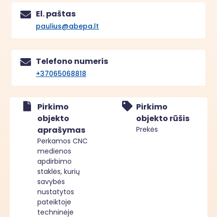
El. paštas
paulius@abepa.lt
Telefono numeris
+37065068818
Pirkimo
Pirkimo
objekto
objekto rūšis
aprašymas
Prekės
Perkamos CNC
medienos
apdirbimo
staklės, kurių
savybės
nustatytos
pateiktoje
techninėje