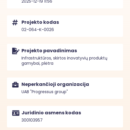
2025-12-19 11:56
Projekto kodas
02-064-K-0026
Projekto pavadinimas
Infrastruktūros, skirtos inovatyvių produktų
gamybai, plėtra
Neperkančioji organizacija
UAB "Progressus group"
Juridinio asmens kodas
300103957