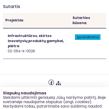
Sutartis
Sutarties
Projektas
būsena
[[link]]
[[link]]
Infrastruktūros, skirtos
Įgyvendinama
inovatyvių produktų gamybai,
plėtra
02-064-K-0026
Privatumo politika
Slapukų naudojimas
Slapukų naudojimas
Siekdami užtikrinti geriausią Jūsų naršymo patirtį, šioje
svetainėje naudojame slapukus (angl.
cookies
).
Korupcijos prevencija
Naršydami toliau, patvirtinsite savo sutikimą naudoti