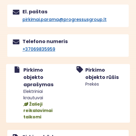
El. paštas
pirkimai.parama@progressusgroup.lt
Telefono numeris
+37069835959
Pirkimo
Pirkimo
objekto
objekto rūšis
aprašymas
Prekės
Elektriniai
krautuvai
Žalieji
reikalavimai
taikomi