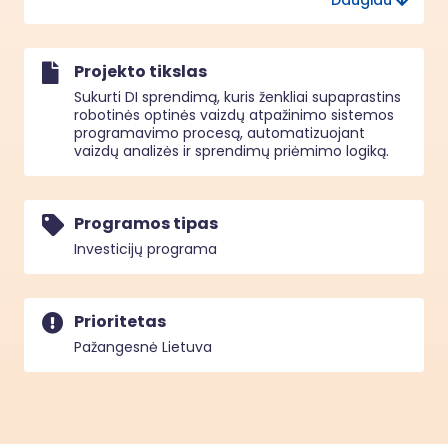
Daugiau
naujam gaminiui, defekto tipui ar gamybos 
linijos pakeitimui būtina iš naujo kurti, testuoti ir 
derinti vaizdų atpažinimo algoritmus, kas 
reikalauja daug laiko ir reikšmingų finansinių 
Projekto tikslas
išteklių. Siūlomas DI sprendinys skirtas 
automatizuotam gamybinės produkcijos 
Sukurti DI sprendimą, kuris ženkliai supaprastins
kokybės tikrinimui, naudojant robotinę optinio 
robotinės optinės vaizdų atpažinimo sistemos
vaizdų atpažinimo sistemą. Sprendinys leidžia 
programavimo procesą, automatizuojant
realiuoju laiku identifikuoti gaminių defektus, 
vaizdų analizės ir sprendimų priėmimo logiką.
neatitikimus ir nukrypimus nuo nustatytų 
kokybės kriterijų, taip užtikrinant aukštą 
gamybos proceso patikimumą ir stabilumą.
Programos tipas
Investicijų programa
Prioritetas
Pažangesnė Lietuva