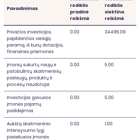
rodiklio
rodiklio
Pavadinimas
pradinė
siektina
reikšmė
reikšmė
Privačios investicijos,
0.00
34496.09
papildančios viešąją
paramą, iš kurių dotacijos,
finansinės priemonės
Įmonių sukurtų naujų ir
0.00
5.00
patobulintų skaitmeninių
paslaugų, produktų ir
procesų naudotojai
Investicijas gavusios
0.00
5.00
įmonės pajamų
padidėjimas
Aukštą skaitmeninio
0.00
1.00
intensyvumo lygį
pasiekusios įmonės