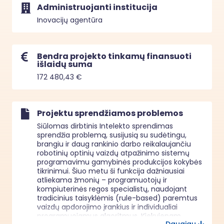
Administruojanti institucija
Inovacijų agentūra
Bendra projekto tinkamų finansuoti
išlaidų suma
172 480,43 €
Projektu sprendžiamos problemos
Siūlomas dirbtinis Intelekto sprendimas 
sprendžia problemą, susijusią su sudėtingu, 
brangiu ir daug rankinio darbo reikalaujančiu 
robotinių optinių vaizdų atpažinimo sistemų 
programavimu gamybinės produkcijos kokybės 
tikrinimui. Šiuo metu ši funkcija dažniausiai 
atliekama žmonių – programuotojų ir 
kompiuterinės regos specialistų, naudojant 
tradicinius taisyklėmis (rule-based) paremtus 
vaizdų apdorojimo įrankius ir individualiai 
programuojamus algoritmus. Kiekvienam 