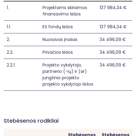
1.
Projektams skiriamos
137 984,34 €
finansavimo lėšos
1.1.
ES fondų lėšos
137 984,34 €
2.
Nuosavas įnašas
34 496,09 €
2.2.
Privačios lėšos
34 496,09 €
2.2.1.
Projekto vykdytojo,
34 496,09 €
partnerio (-ių) ir (ar)
jungtinio projekto
projekto vykdytojo lėšos
Stebėsenos rodikliai
Stebėsenos
Stebėsenos