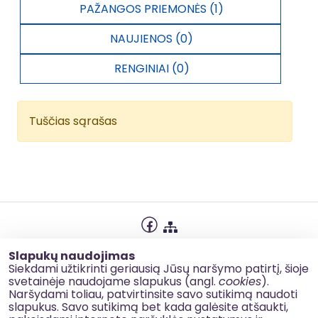
PAŽANGOS PRIEMONĖS (1)
NAUJIENOS (0)
RENGINIAI (0)
Tuščias sąrašas
Privatumo politika
Slapukų naudojimas
Slapukų naudojimas
Siekdami užtikrinti geriausią Jūsų naršymo patirtį, šioje
svetainėje naudojame slapukus (angl.
cookies
).
Korupcijos prevencija
Naršydami toliau, patvirtinsite savo sutikimą naudoti
slapukus. Savo sutikimą bet kada galėsite atšaukti,
Kontaktai