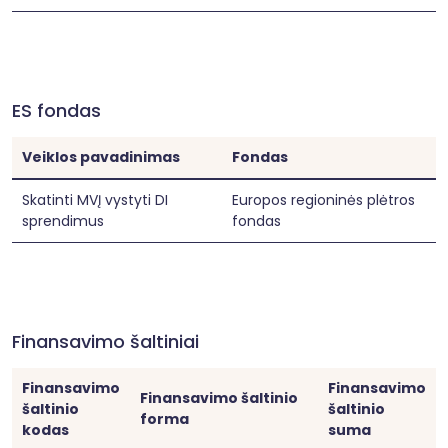
ES fondas
Veiklos pavadinimas
Fondas
Skatinti MVĮ vystyti DI
Europos regioninės plėtros
sprendimus
fondas
Finansavimo šaltiniai
Finansavimo
Finansavimo
Finansavimo šaltinio
šaltinio
šaltinio
forma
kodas
suma