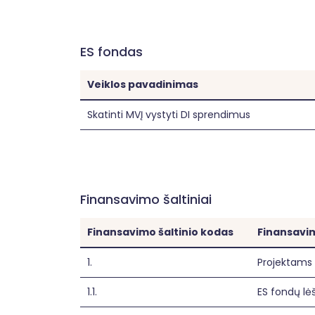
ES fondas
Veiklos pavadinimas
Skatinti MVĮ vystyti DI sprendimus
Finansavimo šaltiniai
Finansavimo šaltinio kodas
Finansavim
1.
Projektams 
1.1.
ES fondų lė