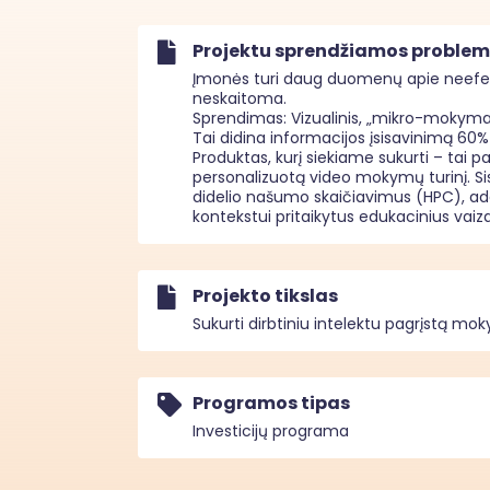
Projektu sprendžiamos proble
Įmonės turi daug duomenų apie neefekt
neskaitoma.

Sprendimas: Vizualinis, „mikro-mokymasis
Tai didina informacijos įsisavinimą 60% 
Produktas, kurį siekiame sukurti – tai p
personalizuotą video mokymų turinį. Si
didelio našumo skaičiavimus (HPC), ada
kontekstui pritaikytus edukacinius vaizd
Projekto tikslas
Sukurti dirbtiniu intelektu pagrįstą mokym
Programos tipas
Investicijų programa