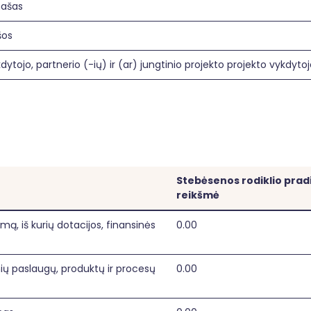
našas
šos
dytojo, partnerio (-ių) ir (ar) jungtinio projekto projekto vykdytoj
Stebėsenos rodiklio prad
reikšmė
mą, iš kurių dotacijos, finansinės
0.00
ių paslaugų, produktų ir procesų
0.00