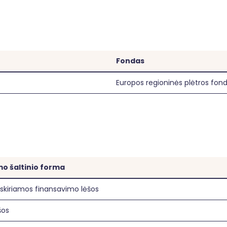
Fondas
Europos regioninės plėtros fon
o šaltinio forma
skiriamos finansavimo lėšos
šos