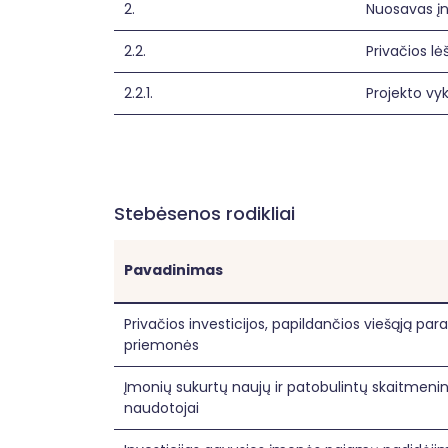
2.
Nuosavas į
2.2.
Privačios lė
2.2.1.
Projekto vyk
Stebėsenos rodikliai
Pavadinimas
Privačios investicijos, papildančios viešąją para
priemonės
Įmonių sukurtų naujų ir patobulintų skaitmenin
naudotojai