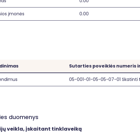
mas
0.00
sios įmonės
0.00
adinimas
Sutarties poveiklės numeris 
rendimus
05-001-01-05-05-07-01 Skatinti 
ities duomenys
ijų veikla, įskaitant tinklaveiką