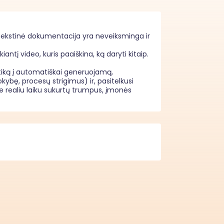
ekstinė dokumentacija yra neveiksminga ir 
į video, kuris paaiškina, ką daryti kitaip. 
itiką į automatiškai generuojamą, 
bę, procesų strigimus) ir, pasitelkusi 
 realiu laiku sukurtų trumpus, įmonės 