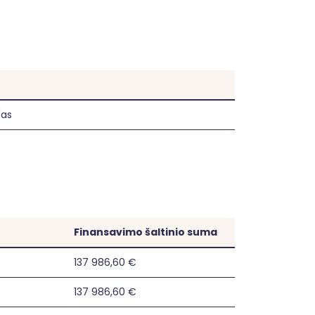
das
Finansavimo šaltinio suma
137 986,60 €
137 986,60 €