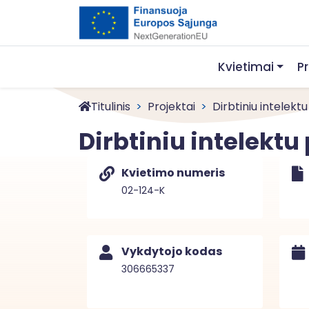
Kvietimai
P
Titulinis
Projektai
Dirbtiniu intelekt
Dirbtiniu intelekt
Kvietimo numeris
02-124-K
Vykdytojo kodas
306665337