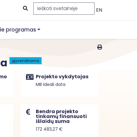
EN
ie programas
ja
Įgyvendinama
imo
Projekto vykdytojas
MB Ideali data
Bendra projekto
tinkamų finansuoti
išlaidų suma
172 483,27 €