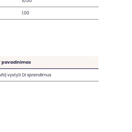
10.00
1.00
ir pavadinimas
MVĮ vystyti DI sprendimus