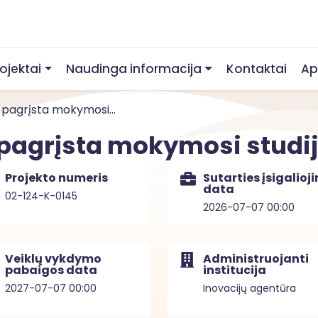
rojektai
Naudinga informacija
Kontaktai
Ap
u pagrįsta mokymosi...
u pagrįsta mokymosi studi
Projekto numeris
Sutarties įsigalioj
data
02-124-K-0145
2026-07-07 00:00
Veiklų vykdymo
Administruojanti
pabaigos data
institucija
2027-07-07 00:00
Inovacijų agentūra