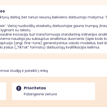
mos
yvų darbą, bet neturi resursų kiekvieno darbuotojo mokymui. T
“. Vietoj nuobodžių ataskaitų darbuotojas gauna trumpą, įtraukiant
lyginant su tekstu.

asaulinė inovacija, kuri transformuoja standartinę inžinerijos anal
stema naudoja jau sukauptus analitinius duomenis (apie kodo koky
ptuoja (angl. fine-tune) generatyvinius vaizdo modelius, kad šie
o įrašus („TikTok“ formatu) darbuotojų kvalifikacijos kėlimui.
osi studiją ir pateikti į rinką
Prioritetas
Pažangesnė Lietuva