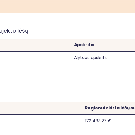
rojekto lėšų
Apskritis
Alytaus apskritis
Regionui skirta lėšų 
172 483,27 €