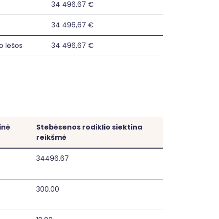
34 496,67 €
34 496,67 €
o lėšos
34 496,67 €
inė
Stebėsenos rodiklio siektina
reikšmė
34496.67
300.00