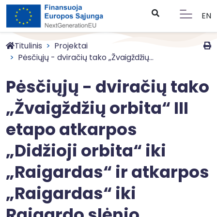
EN
Titulinis
Projektai
Pėsčiųjų - dviračių tako „Žvaigždžių...
Pėsčiųjų - dviračių tako
„Žvaigždžių orbita“ III
etapo atkarpos
„Didžioji orbita“ iki
„Raigardas“ ir atkarpos
„Raigardas“ iki
Raigardo slėnio