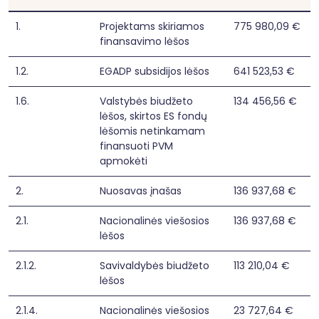
- padidinti vientiso pėsčiųjų ir dviračių takų 
tinko dalį Druskininkų savivaldybėje, įrengiant 
1.
Projektams skiriamos
775 980,09 €
6,618 km pėsčiųjų ir dviračių takų.

Projektas visiškai atitinka horizontaliesiems 
finansavimo lėšos
principams keliamus reikalavimus – 
nediskriminuojama dėl jokių pagrindų, 
1.2.
EGADP subsidijos lėšos
641 523,53 €
skatinama lygybė, įtrauktis ir darni plėtra, 
užtikrinama atitiktis ES teisės aktams. Projektas 
1.6.
Valstybės biudžeto
134 456,56 €
neprieštarauja Apraše nustatytiems 
lėšos, skirtos ES fondų
reikalavimams dėl HP ir atitinkamų Europos 
Sąjungos pagrindinių teisių chartijos nuostatų 
lėšomis netinkamam
laikymosi. 
finansuoti PVM
apmokėti
2.
Nuosavas įnašas
136 937,68 €
2.1.
Nacionalinės viešosios
136 937,68 €
lėšos
2.1.2.
Savivaldybės biudžeto
113 210,04 €
lėšos
2.1.4.
Nacionalinės viešosios
23 727,64 €