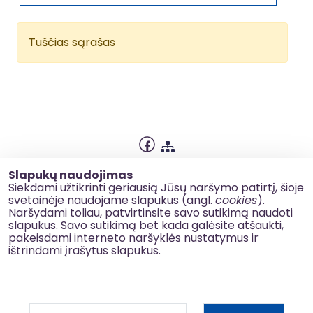
Tuščias sąrašas
Privatumo politika
Slapukų naudojimas
Slapukų naudojimas
Siekdami užtikrinti geriausią Jūsų naršymo patirtį, šioje
svetainėje naudojame slapukus (angl.
cookies
).
Korupcijos prevencija
Naršydami toliau, patvirtinsite savo sutikimą naudoti
slapukus. Savo sutikimą bet kada galėsite atšaukti,
Kontaktai
pakeisdami interneto naršyklės nustatymus ir
ištrindami įrašytus slapukus.
© 2026 esinvesticijos.lt