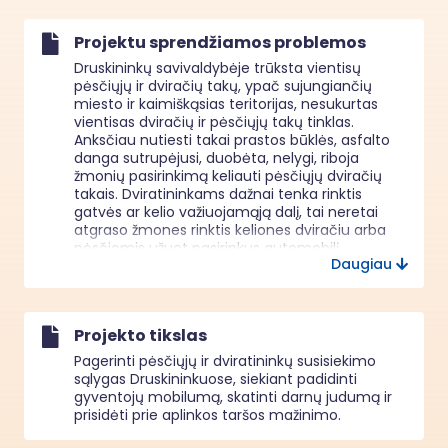
Projektu sprendžiamos problemos
Druskininkų savivaldybėje trūksta vientisų 
pėsčiųjų ir dviračių takų, ypač sujungiančių 
miesto ir kaimiškąsias teritorijas, nesukurtas 
vientisas dviračių ir pėsčiųjų takų tinklas. 
Anksčiau nutiesti takai prastos būklės, asfalto 
danga sutrupėjusi, duobėta, nelygi, riboja 
žmonių pasirinkimą keliauti pėsčiųjų dviračių 
takais. Dviratininkams dažnai tenka rinktis 
gatvės ar kelio važiuojamąją dalį, tai neretai 
atgraso žmones rinktis keliones dviračiu arba 
pėsčiomis užuot pasirinkus automobilį. 
Daugiau
Nepakankamai užtikrinamas saugus eismas 
pėstiesiems ir dviratininkams sąlygoja tai, kad 
druskininkiečių ir miesto svečių kelionių 
struktūroje dominuoja lengvieji automobiliai.

Projekto tikslas
Projektu sprendžiama problema - 
nepakankamai išvystytas vientisas pėsčiųjų ir 
Pagerinti pėsčiųjų ir dviratininkų susisiekimo
dviračių takų tinklas, ribojantis gyventojų ir 
sąlygas Druskininkuose, siekiant padidinti
svečių galimybes susisiekimui naudoti 
gyventojų mobilumą, skatinti darnų judumą ir
bevarikles transporto priemones (paspirtukus, 
prisidėti prie aplinkos taršos mažinimo.
dviračius) ar keliauti pėsčiomis.

Druskininkiečių ir svečių esminiai poreikiai – 