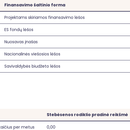
Finansavimo šaltinio forma
Projektams skiriamos finansavimo lėšos
ES fondų lėšos
Nuosavas įnašas
Nacionalinės viešosios lėšos
Savivaldybės biudžeto lėšos
Stebėsenos rodiklio pradinė reikšmė
kaičius per metus
0,00