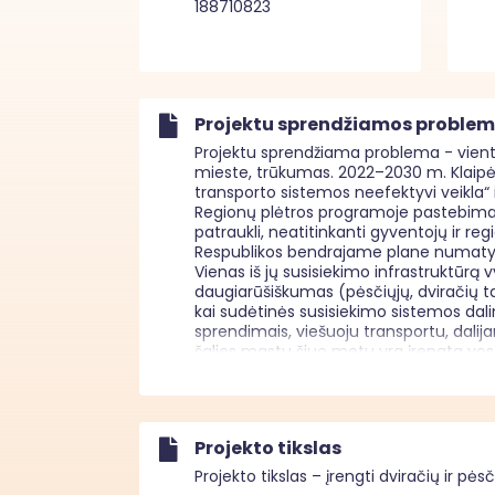
188710823
Projektu sprendžiamos proble
Projektu sprendžiama problema - vientis
mieste, trūkumas. 2022–2030 m. Klaipėd
transporto sistemos neefektyvi veikla“
Regionų plėtros programoje pastebima, 
patraukli, neatitinkanti gyventojų ir regi
Respublikos bendrajame plane numatyta
Vienas iš jų susisiekimo infrastruktūrą
daugiarūšiškumas (pėsčiųjų, dviračių taka
kai sudėtinės susisiekimo sistemos dali
sprendimais, viešuoju transportu, dali
šalies mastu šiuo metu yra įrengta vos 
svečiams įvairias judėjimo galimybes, p
eismo saugą, sumažinti taršą ir energij
pėsčiųjų, dviratininkų eismu, modalini
aplinką teršiančių transporto priemonių 
Projekto tikslas
Projektas taip pat prisideda prie 2009 
regiono strategijos, atnaujintos Europo
Projekto tikslas – įrengti dviračių ir pė
Baltijos jūros regiono strategijos veik