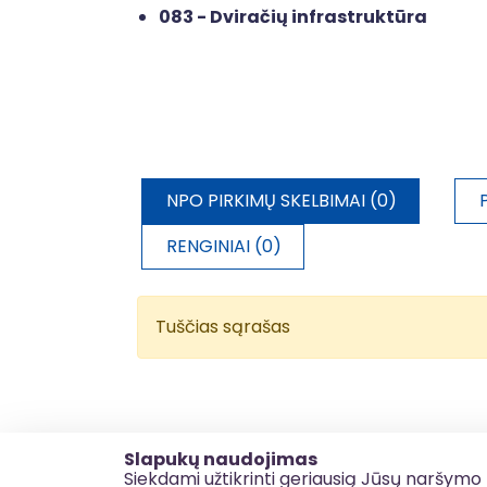
083 - Dviračių infrastruktūra
NPO PIRKIMŲ SKELBIMAI (0)
RENGINIAI (0)
Tuščias sąrašas
Slapukų naudojimas
Siekdami užtikrinti geriausią Jūsų naršymo 