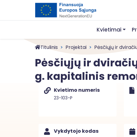
Kvietimai
P
Titulinis
Projektai
Pėsčiųjų ir dviračių
Pėsčiųjų ir dviračių
g. kapitalinis rem
Kvietimo numeris
23-103-P
Vykdytojo kodas