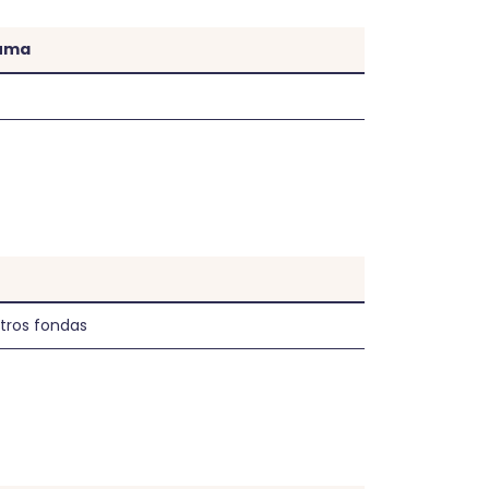
suma
ėtros fondas