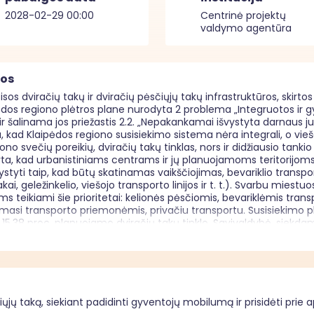
2028-02-29 00:00
Centrinė projektų
valdymo agentūra
mos
os dviračių takų ir dviračių pėsčiųjų takų infrastruktūros, skirto
os regiono plėtros plane nurodyta 2 problema „Integruotos ir gyv
 ir šalinama jos priežastis 2.2. „Nepakankamai išvystyta darnaus 
kad Klaipėdos regiono susisiekimo sistema nėra integrali, o vi
ono svečių poreikių, dviračių takų tinklas, nors ir didžiausio tankio 
, kad urbanistiniams centrams ir jų planuojamoms teritorijoms t
 vystyti taip, kad būtų skatinamas vaikščiojimas, bevariklio trans
i, geležinkelio, viešojo transporto linijos ir t. t.). Svarbu miestuo
ms teikiami šie prioritetai: kelionės pėsčiomis, bevariklėmis tra
jamasi transporto priemonėmis, privačiu transportu. Susisiekimo p
15,38 proc. planuojamo dviračių takų tinklo. Savivaldybė, siekdam
adidinti svarbiausių miesto vietų pasiekiamumą įvairiomis transpor
os poreikį, parengusi darnaus judumo planą, kuriame siūlomi sprend
u kelionių pasiskirstymu, eismo organizavimo optimizavimu, logis
naudojimu ir kt. 

m. spalio 30 d. Europos Vadovų Tarybos išvadomis Nr. 15265/09 patv
s Komisijos 2012 m. kovo 23 d. komunikatu Nr. COM (2012) 128 tiksl
sčiųjų taką, siekiant padidinti gyventojų mobilumą ir prisidėti prie
smų plane, patvirtintame Europos Komisijos 2021 m. vasario 15 d. 