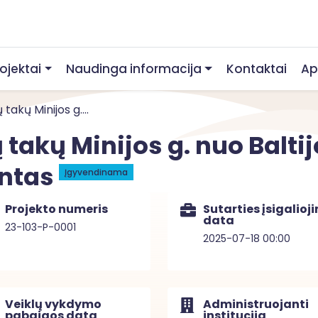
rojektai
Naudinga informacija
Kontaktai
Ap
 takų Minijos g....
 takų Minijos g. nuo Baltijo
ontas
Įgyvendinama
Projekto numeris
Sutarties įsigalioj
data
23-103-P-0001
2025-07-18 00:00
Veiklų vykdymo
Administruojanti
pabaigos data
institucija