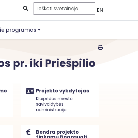
EN
ie programas
s pr. iki Priešpilio
imo
Projekto vykdytojas
Klaipėdos miesto
savivaldybės
administracija
Bendra projekto
tinkamų finansuoti