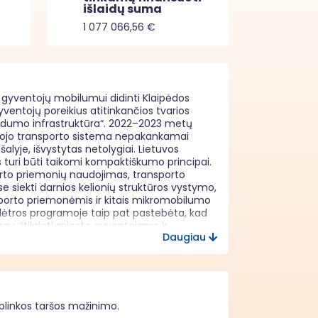
išlaidų suma
1 077 066,56 €
s gyventojų mobilumui didinti Klaipėdos 
entojų poreikius atitinkančios tvarios 
judumo infrastruktūra“. 2022–2023 metų 
ešojo transporto sistema nepakankamai 
šalyje, išvystytas netolygiai. Lietuvos 
uri būti taikomi kompaktiškumo principai. 
porto priemonių naudojimas, transporto 
se siekti darnios kelionių struktūros vystymo, 
nsporto priemonėmis ir kitais mikromobilumo 
lėtros programoje taip pat pastebėta, kad 
a užtikrinti miesto gyventojams ir 
Daugiau
to rūšimis, turi užtikrinti saugumą ir 
iniai susiję su viešojo transporto sistema, 
tikos mieste efektyvumo gerinimu, mažiau 
irtintos Europos Sąjungos Baltijos jūros 
o „Sujungti regioną“ ir Europos Sąjungos 
 aplinkos taršos mažinimo.
sprendimu Nr. SWD (2021) 24, numatytos 