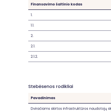
Finansavimo šaltinio kodas
1.
1.1.
2.
2.1.
2.1.2.
Stebėsenos rodikliai
Pavadinimas
Dviračiams skirtos infrastruktūros naudotojų s