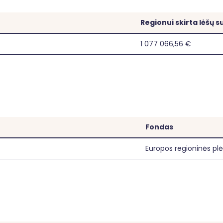
Regionui skirta lėšų 
1 077 066,56 €
Fondas
Europos regioninės pl