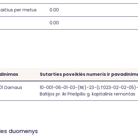
kaičius per metus
0.00
0.00
adinimas
Sutarties poveiklės numeris ir pavadinim
01 Darnaus
10-001-06-01-03-(RE)-23-(LT023-02-02-05)-01-
Baltijos pr. iki Priešpilio g. kapitalinis remontas
ities duomenys