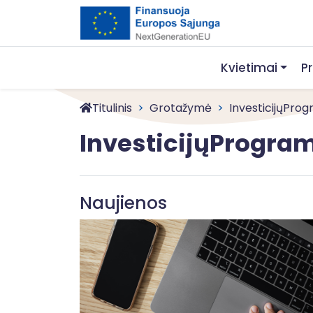
Kvietimai
P
Titulinis
Grotažymė
InvesticijųPro
InvesticijųProgra
Naujienos