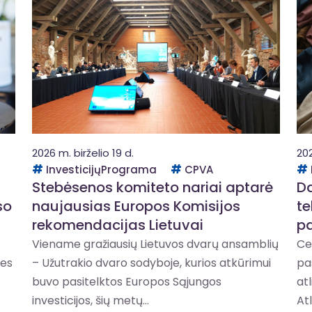
2026 m. birželio 19 d.
202
InvesticijųPrograma
CPVA
S
Stebėsenos komiteto nariai aptarė
Da
so
naujausias Europos Komisijos
te
rekomendacijas Lietuvai
p
Viename gražiausių Lietuvos dvarų ansamblių
Ce
ies
– Užutrakio dvaro sodyboje, kurios atkūrimui
pa
buvo pasitelktos Europos Sąjungos
at
investicijos, šių metų...
Atl