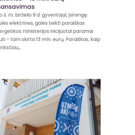
inansavimas
 š. m. birželio 9 d. gyventojai, įsirengę
ulės elektrines, galės teikti paraiškas
ergetikos ministerijos inicijuotai paramai
uti – tam skirta 13 mln. eurų. Paraiškas, kaip
anksčiau,...