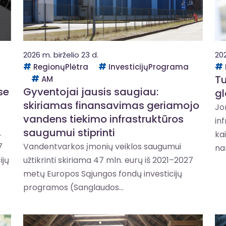
2026 m. birželio 23 d.
202
RegionųPlėtra
InvesticijųPrograma
Tu
AM
se
Gyventojai jausis saugiau:
gl
skiriamas finansavimas geriamojo
Jo
vandens tiekimo infrastruktūros
in
saugumui stiprinti
.
ka
7
Vandentvarkos įmonių veiklos saugumui
na
ijų
užtikrinti skiriama 47 mln. eurų iš 2021–2027
metų Europos Sąjungos fondų investicijų
programos (Sanglaudos...