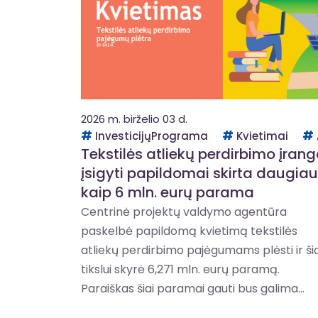
2026 m. birželio 03 d.
InvesticijųPrograma
Kvietimai
Tekstilės atliekų perdirbimo įrang
įsigyti papildomai skirta daugiau
kaip 6 mln. eurų parama
Centrinė projektų valdymo agentūra
paskelbė papildomą kvietimą tekstilės
atliekų perdirbimo pajėgumams plėsti ir š
tikslui skyrė 6,271 mln. eurų paramą.
Paraiškas šiai paramai gauti bus galima...