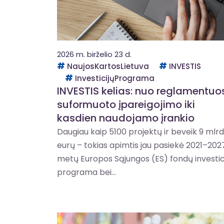
2026 m. birželio 23 d.
NaujosKartosLietuva
INVESTIS
InvesticijųPrograma
INVESTIS kelias: nuo reglamentuo
suformuoto įpareigojimo iki
kasdien naudojamo įrankio
Daugiau kaip 5100 projektų ir beveik 9 mlrd
eurų – tokias apimtis jau pasiekė 2021–202
metų Europos Sąjungos (ES) fondų investic
programa bei...