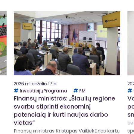
2026 m. birželio 17 d.
202
InvesticijųPrograma
FM
Finansų ministras: „Šiaulių regione
Va
svarbu stiprinti ekonominį
pa
potencialą ir kurti naujas darbo
s
vietas“
Li
Finansų ministras Kristupas Vaitiekūnas kartu
sp