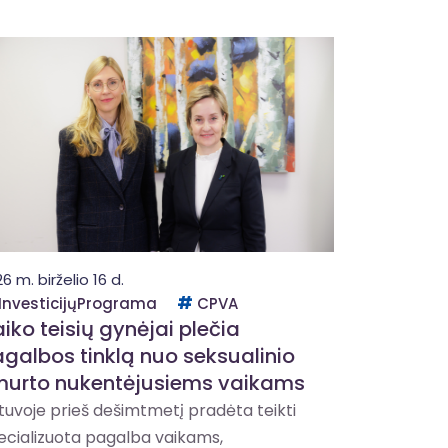
6 m. birželio 16 d.
InvesticijųPrograma
CPVA
iko teisių gynėjai plečia
galbos tinklą nuo seksualinio
murto nukentėjusiems vaikams
etuvoje prieš dešimtmetį pradėta teikti
ecializuota pagalba vaikams,