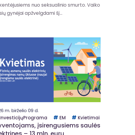
kentėjusiems nuo seksualinio smurto. Vaiko
sių gynėjai apžvelgdami šį...
6 m. birželio 09 d.
InvesticijųPrograma
EM
Kvietimai
ventojams, įsirengusiems saulės
ektrines – 13 mln. eurų