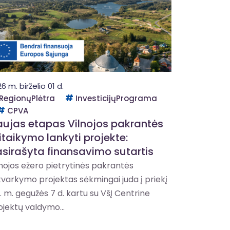
6 m. birželio 01 d.
RegionųPlėtra
InvesticijųPrograma
CPVA
ujas etapas Vilnojos pakrantės
itaikymo lankyti projekte:
sirašyta finansavimo sutartis
lnojos ežero pietrytinės pakrantės
tvarkymo projektas sėkmingai juda į priekį
š. m. gegužės 7 d. kartu su VšĮ Centrine
ojektų valdymo...