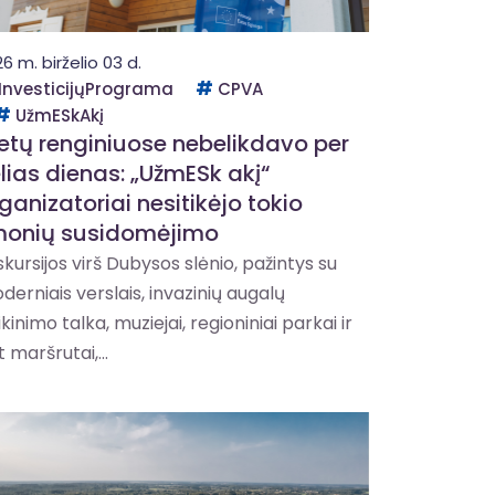
6 m. birželio 03 d.
InvesticijųPrograma
CPVA
UžmESkAkį
etų renginiuose nebelikdavo per
lias dienas: „UžmESk akį“
ganizatoriai nesitikėjo tokio
monių susidomėjimo
skursijos virš Dubysos slėnio, pažintys su
derniais verslais, invazinių augalų
kinimo talka, muziejai, regioniniai parkai ir
 maršrutai,...