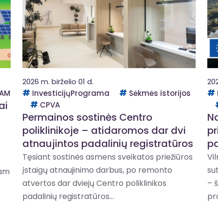
2026 m. birželio 01 d.
202
AM
InvesticijųPrograma
Sėkmės istorijos
ai
CPVA
Permainos sostinės Centro
Na
poliklinikoje – atidaromos dar dvi
pr
atnaujintos padalinių registratūros
pa
Tęsiant sostinės asmens sveikatos priežiūros
Vi
įstaigų atnaujinimo darbus, po remonto
su
iam
atvertos dar dviejų Centro poliklinikos
– 
padalinių registratūros...
pr