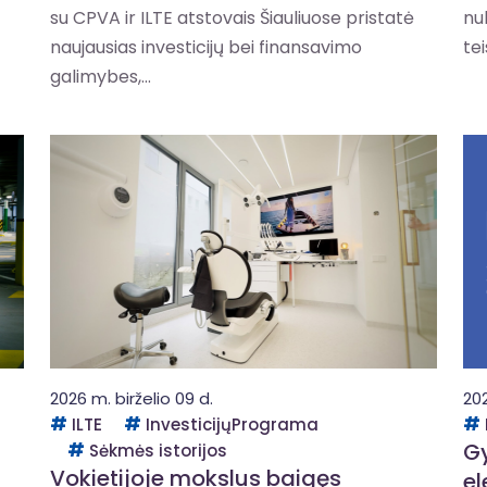
su CPVA ir ILTE atstovais Šiauliuose pristatė
nu
naujausias investicijų bei finansavimo
tei
galimybes,...
2026 m. birželio 09 d.
202
ILTE
InvesticijųPrograma
Gy
Sėkmės istorijos
Vokietijoje mokslus baigęs
el