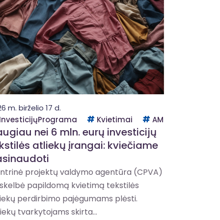
6 m. birželio 17 d.
InvesticijųPrograma
Kvietimai
AM
ugiau nei 6 mln. eurų investicijų
kstilės atliekų įrangai: kviečiame
asinaudoti
ntrinė projektų valdymo agentūra (CPVA)
skelbė papildomą kvietimą tekstilės
liekų perdirbimo pajėgumams plėsti.
iekų tvarkytojams skirta...