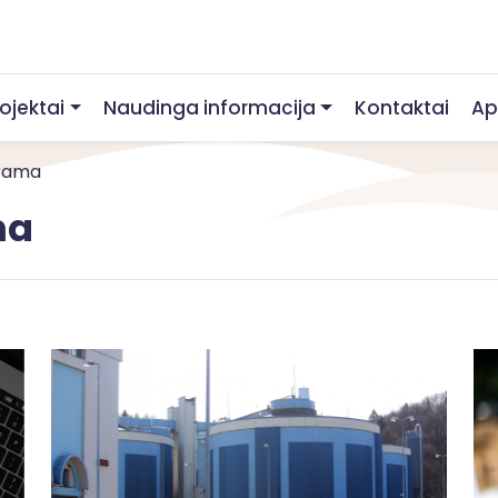
rojektai
Naudinga informacija
Kontaktai
Ap
grama
ma