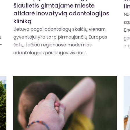
šiaulietis gimtajame mieste
f
atidarė inovatyvią odontologijos
Nuo
kliniką
sa
Lietuva pagal odontologų skaičių vienam
En
s
gyventojui yra tarp pirmaujančių Europos
ga
-
šalių, tačiau regionuose modernios
ir 
odontologijos paslaugos vis dar...