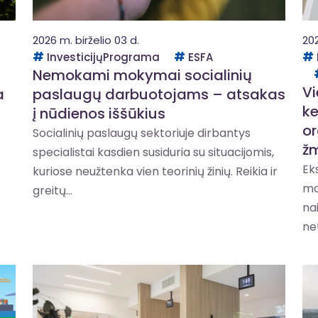
2026 m. birželio 03 d.
202
InvesticijųPrograma
ESFA
Nemokami mokymai socialinių
Vi
a
paslaugų darbuotojams – atsakas
ke
į nūdienos iššūkius
or
Socialinių paslaugų sektoriuje dirbantys
ž
specialistai kasdien susiduria su situacijomis,
Ek
kuriose neužtenka vien teorinių žinių. Reikia ir
mo
greitų...
nai
net