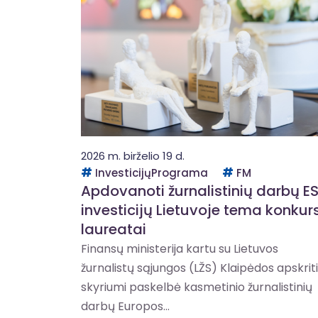
2026 m. birželio 19 d.
InvesticijųPrograma
FM
Apdovanoti žurnalistinių darbų E
investicijų Lietuvoje tema konkur
laureatai
Finansų ministerija kartu su Lietuvos
žurnalistų sąjungos (LŽS) Klaipėdos apskrit
skyriumi paskelbė kasmetinio žurnalistinių
darbų Europos...