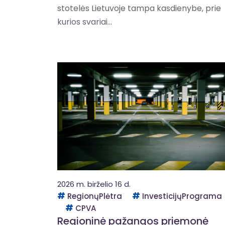
stotelės Lietuvoje tampa kasdienybe, prie
kurios svariai...
2026 m. birželio 16 d.
RegionųPlėtra
InvesticijųPrograma
CPVA
Regioninė pažangos priemonė