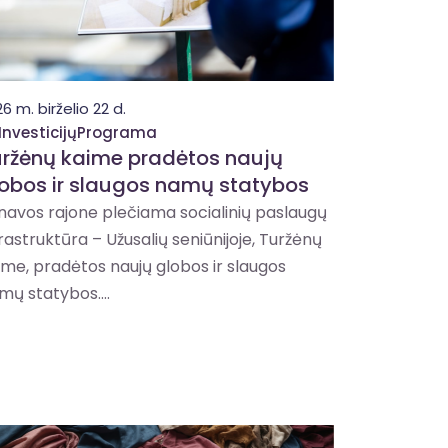
6 m. birželio 22 d.
InvesticijųPrograma
ržėnų kaime pradėtos naujų
obos ir slaugos namų statybos
navos rajone plečiama socialinių paslaugų
frastruktūra – Užusalių seniūnijoje, Turžėnų
ime, pradėtos naujų globos ir slaugos
mų statybos....