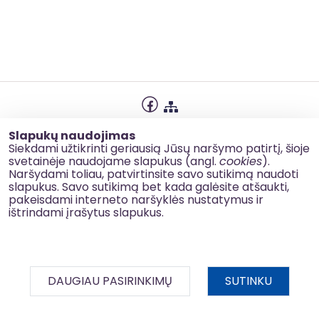
Privatumo politika
Slapukų naudojimas
Slapukų naudojimas
Siekdami užtikrinti geriausią Jūsų naršymo patirtį, šioje
svetainėje naudojame slapukus (angl.
cookies
).
Korupcijos prevencija
Naršydami toliau, patvirtinsite savo sutikimą naudoti
slapukus. Savo sutikimą bet kada galėsite atšaukti,
Kontaktai
pakeisdami interneto naršyklės nustatymus ir
ištrindami įrašytus slapukus.
© 2026 esinvesticijos.lt
DAUGIAU PASIRINKIMŲ
SUTINKU
BDAR