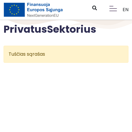
EN
PrivatusSektorius
Tuščias sąrašas