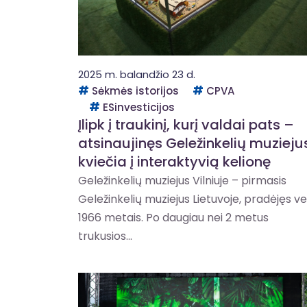
2025 m. balandžio 23 d.
Sėkmės istorijos
CPVA
ESinvesticijos
Įlipk į traukinį, kurį valdai pats –
atsinaujinęs Geležinkelių muzieju
kviečia į interaktyvią kelionę
Geležinkelių muziejus Vilniuje – pirmasis
Geležinkelių muziejus Lietuvoje, pradėjęs vei
1966 metais. Po daugiau nei 2 metus
trukusios...