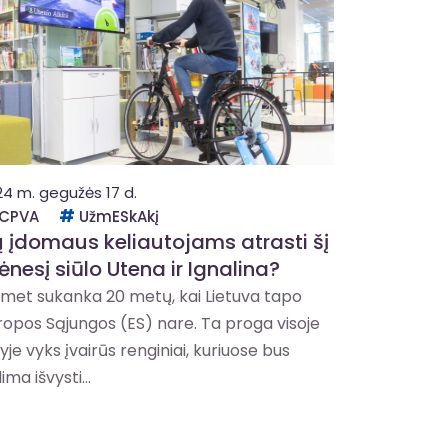
24 m. gegužės 17 d.
CPVA
UžmESkAkį
 įdomaus keliautojams atrasti šį
nesį siūlo Utena ir Ignalina?
emet sukanka 20 metų, kai Lietuva tapo
ropos Sąjungos (ES) nare. Ta proga visoje
yje vyks įvairūs renginiai, kuriuose bus
ima išvysti...