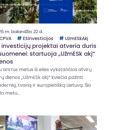
25 m. balandžio 22 d.
CPVA
ESinvesticijos
UžmESkAkį
 investicijų projektai atveria duris
suomenei: startuoja „UžmESk akį“
ienos
u antrus metus iš eilės vykstančios atvirų
rų dienos „UžmESk akį“ kviečia pažinti
dernią, tvarią ir europietišką Lietuvą. Šio
lo metu...