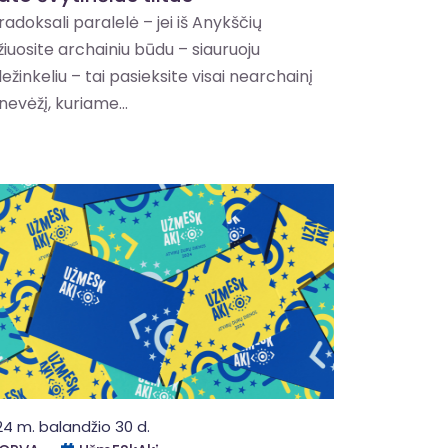
radoksali paralelė – jei iš Anykščių
žiuosite archainiu būdu – siauruoju
ežinkeliu – tai pasieksite visai nearchainį
nevėžį, kuriame...
24 m. balandžio 30 d.