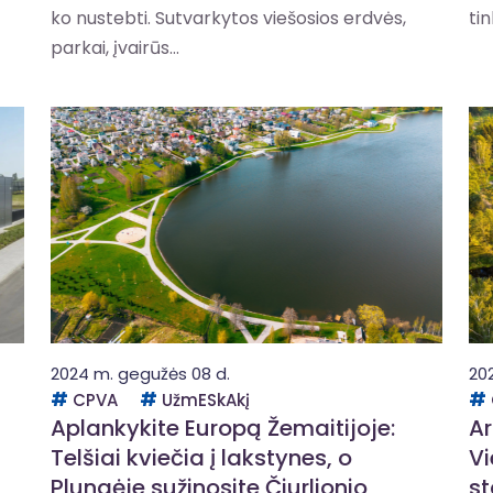
ko nustebti. Sutvarkytos viešosios erdvės,
tin
parkai, įvairūs...
2024 m. gegužės 08 d.
20
CPVA
UžmESkAkį
Aplankykite Europą Žemaitijoje:
Ar
Telšiai kviečia į lakstynes, o
Vi
Plungėje sužinosite Čiurlionio
st