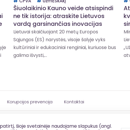
CPVA
UžmESkAkį
Šiuolaikinio Kauno veide atsispindi
At
i
ne tik istorija: atraskite Lietuvos
kv
e
vardą garsinančias inovacijas
si
Lietuvai skaičiuojant 20 metų Europos
Mi
Sąjungos (ES) narystės, visoje šalyje vyks
Li
yje
kultūriniai ir edukaciniai renginiai, kuriuose bus
„U
i
galima išvysti,...
atv
Korupcijos prevencija
Kontaktai
patirtį, šioje svetainėje naudojame slapukus (angl.