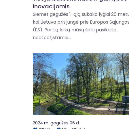
inovacijomis
Šiemet gegužės 1-ąją sukako lygiai 20 metų
kai Lietuva prisijungė prie Europos Sąjungo
(ES). Per tą laiką mūsų šalis pasikeitė
neatpažįstamai....
2024 m. gegužės 06 d.