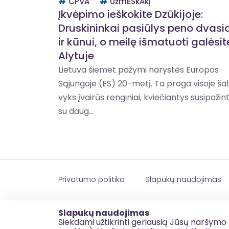
CPVA
UžmESkAkį
Įkvėpimo ieškokite Dzūkijoje:
Druskininkai pasiūlys peno dvasia
ir kūnui, o meilę išmatuoti galėsit
Alytuje
Lietuva šiemet pažymi narystės Europos
Sąjungoje (ES) 20-metį. Ta proga visoje šal
vyks įvairūs renginiai, kviečiantys susipažint
su daug...
Privatumo politika
Slapukų naudojimas
© 2026 esinvesticijos.lt
Slapukų naudojimas
Siekdami užtikrinti geriausią Jūsų naršymo 