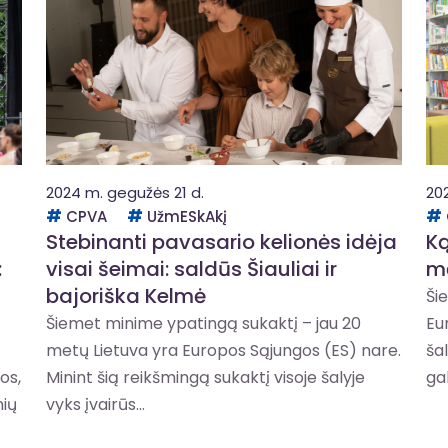
2024 m. gegužės 21 d.
20
CPVA
UžmESkAkį
Stebinanti pavasario kelionės idėja
Ką
:
visai šeimai: saldūs Šiauliai ir
mė
bajoriška Kelmė
Ši
Šiemet minime ypatingą sukaktį – jau 20
Eu
metų Lietuva yra Europos Sąjungos (ES) nare.
šal
os,
Minint šią reikšmingą sukaktį visoje šalyje
gal
nių
vyks įvairūs...