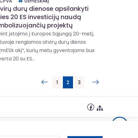
CPVA
UžmESkAkį
virų durų dienose apsilankyti
ies 20 ES investicijų naudą
mbolizuojančių projektų
nint įstojimo į Europos Sąjungą 20-metį,
etuvoje rengiamos atvirų durų dienos
žmESk akį“, kurių metu gyventojams bus
erta 20 su ES...
1
2
3