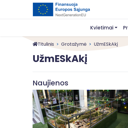
Kvietimai
P
Titulinis
Grotažymė
UžmESkAkį
UžmESkAkį
Naujienos