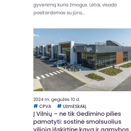
gyvenimą kuria žmogus. Lėtai, visada
pasitardamas su jūra,...
2024 m. gegužės 10 d.
CPVA
UžmESkAkį
Į Vilnių – ne tik Gedimino pilies
pamatyti: sostinė smalsuolius
vilioja išskirtine kava ir gamybos