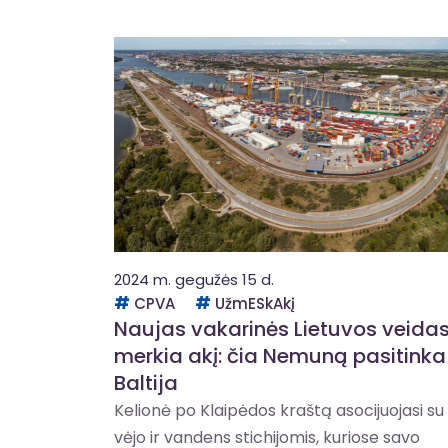
2024 m. gegužės 15 d.
CPVA
UžmESkAkį
Naujas vakarinės Lietuvos veida
merkia akį: čia Nemuną pasitinka
Baltija
Kelionė po Klaipėdos kraštą asocijuojasi su
vėjo ir vandens stichijomis, kuriose savo