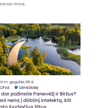
kamas rimtai...
24 m. gegužės 09 d.
CPVA
UžmESkAkį
 dar pažinsite Panevėžį ir Biržus?
eni neria į dirbtinį intelektą, kiti
ato švytinčius tiltus