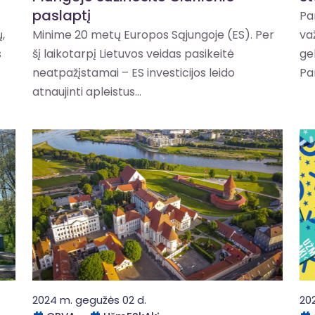
paslaptį
Pa
,
Minime 20 metų Europos Sąjungoje (ES). Per
va
s
šį laikotarpį Lietuvos veidas pasikeitė
gel
neatpažįstamai – ES investicijos leido
Pa
atnaujinti apleistus...
2024 m. gegužės 02 d.
20