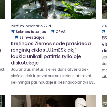
2025 m. balandžio 22 d.
20
Sėkmės istorijos
CPVA
ES
ESinvesticijos
Kretingos Žiemos sode prasideda
vi
s
renginių ciklas „UžmESk akį“ –
d
laukia unikali patirtis tyliojoje
Ja
diskotekoje
du
kti
Jau antrus metus iš eilės duris atveria tiek
mo
viešojo, tiek ir privataus sektoriaus atstovai,
cik
sėkmingai pasinaudoję ir besinaudojantys ES...