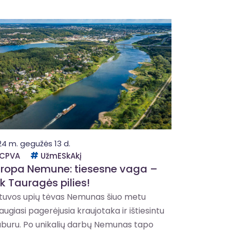
24 m. gegužės 13 d.
CPVA
UžmESkAkį
ropa Nemune: tiesesne vaga –
nk Tauragės pilies!
etuvos upių tėvas Nemunas šiuo metu
augiasi pagerėjusia kraujotaka ir ištiesintu
uburu. Po unikalių darbų Nemunas tapo