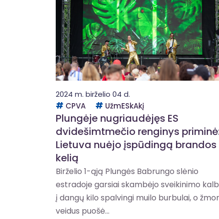
2024 m. birželio 04 d.
CPVA
UžmESkAkį
Plungėje nugriaudėjęs ES
dvidešimtmečio renginys priminė
Lietuva nuėjo įspūdingą brandos
kelią
Birželio 1-ąją Plungės Babrungo slėnio
estradoje garsiai skambėjo sveikinimo kalb
į dangų kilo spalvingi muilo burbulai, o žmo
veidus puošė...