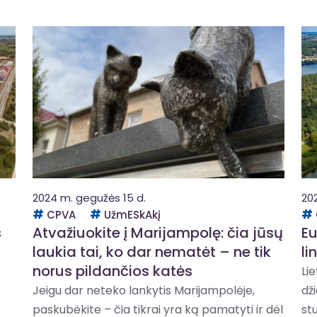
2024 m. gegužės 15 d.
20
CPVA
UžmESkAkį
s
Atvažiuokite į Marijampolę: čia jūsų
Eu
laukia tai, ko dar nematėt – ne tik
li
norus pildančios katės
Li
Jeigu dar neteko lankytis Marijampolėje,
dži
paskubėkite – čia tikrai yra ką pamatyti ir dėl
st