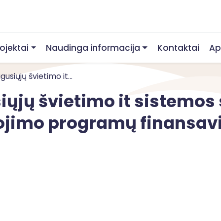
rojektai
Naudinga informacija
Kontaktai
Ap
usiųjų švietimo it...
ųjų švietimo it sistemos
ojimo programų finansav