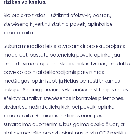
rizikos veiksnius.
Šio projekto tikslas – užtikrinti efektyvią pastatų
stebėseną ir įvertinti statinio poveikį aplinkai bei
klimato kaitai.
Sukurta metodika leis statytojams ir projektuotojams
modeliuoti pastatų potencialų poveikį aplinkai jau
projektavimo etape. Tai skatins rinktis tvarias, produkto
poveikio aplinkai deklaracijomis patvirtintas
medžiagas, optimizuoti jų kiekius bei rasti tinkamus
tiekėjus. Statinių priežiūrą vykdančios institucijos galės
efektyviau taikyti stebėsenos ir kontrolės priemones,
siekiant sumažinti atliekų kiekį bei poveikį aplinkai ir
klimato kaitai. Remiantis faktiniais energijos
suvartojimo duomenimis, bus galima apskaičiuoti, ar
statinys neviršija projektuojant nustatytų CO2 rodiklių,