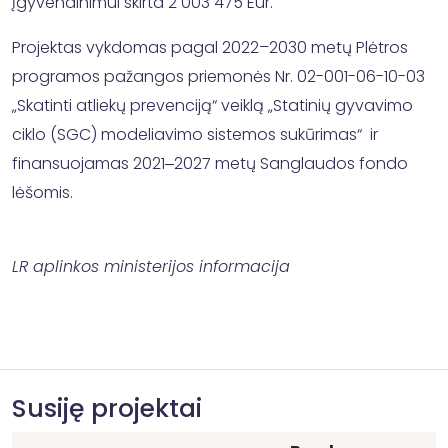
įgyvendinimui skirta 2 003 475 Eur.
Projektas vykdomas pagal 2022–2030 metų Plėtros
programos pažangos priemonės Nr. 02-001-06-10-03
„Skatinti atliekų prevenciją“ veiklą „Statinių gyvavimo
ciklo (SGC) modeliavimo sistemos sukūrimas“ ir
finansuojamas 2021‒2027 metų Sanglaudos fondo
lėšomis.
LR aplinkos ministerijos informacija
Susiję projektai