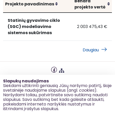
Bendra
Rikiuoti
Ri
Projekto pavadinimas
projekto vertė
Statinių gyvavimo ciklo
(SGC) modeliavimo
2 003 475,43 €
Statinių
Statinių gyvavimo 
sistemos sukūrimas
gyvavimo
ciklo
(SGC)
Daugiau
modeliavimo
sistemos
sukūrimas
Privatumo politika
Slapukų naudojimas
Slapukų naudojimas
Siekdami užtikrinti geriausią Jūsų naršymo patirtį, šioje
svetainėje naudojame slapukus (angl.
cookies
).
Korupcijos prevencija
Naršydami toliau, patvirtinsite savo sutikimą naudoti
slapukus. Savo sutikimą bet kada galėsite atšaukti,
Kontaktai
pakeisdami interneto naršyklės nustatymus ir
ištrindami įrašytus slapukus.